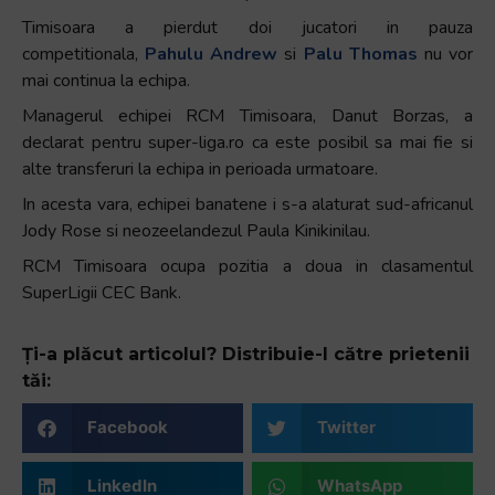
+
Timisoara a pierdut doi jucatori in pauza
/".
competitionala,
Pahulu Andrew
si
Palu Thomas
nu vor
This
mai continua la echipa.
shortcut
Managerul echipei RCM Timisoara, Danut Borzas, a
activates
declarat pentru super-liga.ro ca este posibil sa mai fie si
the
alte transferuri la echipa in perioada urmatoare.
screen
In acesta vara, echipei banatene i s-a alaturat sud-africanul
reader
Jody Rose si neozeelandezul Paula Kinikinilau.
to
help
RCM Timisoara ocupa pozitia a doua in clasamentul
you
SuperLigii CEC Bank.
navigate
and
Ți-a plăcut articolul? Distribuie-l către prietenii
interact
tăi:
with
the
Facebook
Twitter
content.
LinkedIn
WhatsApp