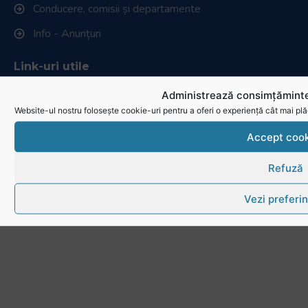
Conducere, comisii și departamente
Info - Anunțuri
Link-uri utile
Administrează consimțăminte
Download
Website-ul nostru folosește cookie-uri pentru a oferi o experiență cât mai plă
Politica de utilizare cookies
Accept cook
Refuză
Vezi preferin