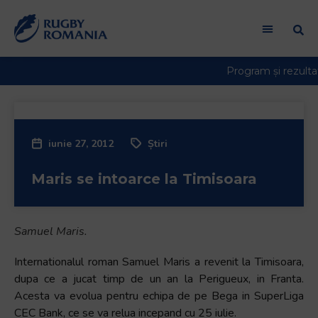
Welcome
to
All
in
One
Accessibility
screen
reader.
iunie 27, 2012
Știri
To
start
Maris se intoarce la Timisoara
the
All
in
One
Samuel Maris.
Accessibility
Internationalul roman Samuel Maris a revenit la Timisoara,
screen
dupa ce a jucat timp de un an la Perigueux, in Franta.
reader,
Acesta va evolua pentru echipa de pe Bega in SuperLiga
press
CEC Bank, ce se va relua incepand cu 25 iulie.
"Ctrl