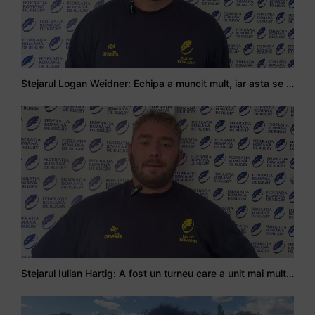
Stejarul Logan Weidner: Echipa a muncit mult, iar asta se va vedea în meciurile de la Nations Cup
Stejarul Iulian Hartig: A fost un turneu care a unit mai mult echipa