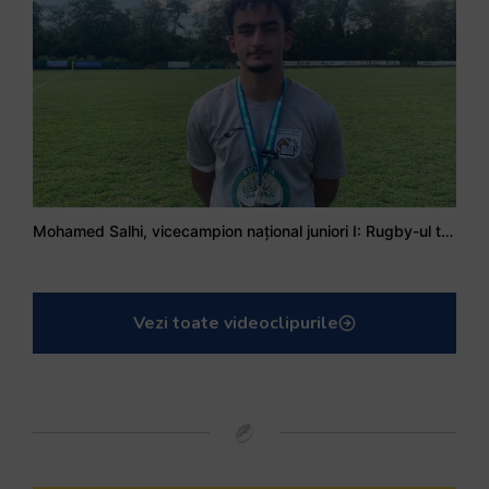
Mohamed Salhi, vicecampion național juniori I: Rugby-ul te învață să accepți și înfrângerile
Vezi toate videoclipurile