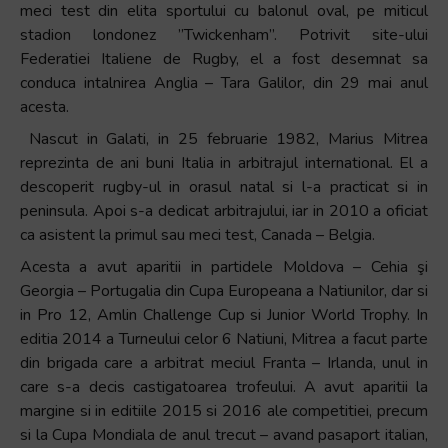
meci test din elita sportului cu balonul oval, pe miticul
stadion londonez ”Twickenham”. Potrivit site-ului
Federatiei Italiene de Rugby, el a fost desemnat sa
conduca intalnirea Anglia – Tara Galilor, din 29 mai anul
acesta.
Nascut in Galati, in 25 februarie 1982, Marius Mitrea
reprezinta de ani buni Italia in arbitrajul international. El a
descoperit rugby-ul in orasul natal si l-a practicat si in
peninsula. Apoi s-a dedicat arbitrajului, iar in 2010 a oficiat
ca asistent la primul sau meci test, Canada – Belgia.
Acesta a avut aparitii in partidele Moldova – Cehia şi
Georgia – Portugalia din Cupa Europeana a Natiunilor, dar si
in Pro 12, Amlin Challenge Cup si Junior World Trophy. In
editia 2014 a Turneului celor 6 Natiuni, Mitrea a facut parte
din brigada care a arbitrat meciul Franta – Irlanda, unul in
care s-a decis castigatoarea trofeului. A avut aparitii la
margine si in editiile 2015 si 2016 ale competitiei, precum
si la Cupa Mondiala de anul trecut – avand pasaport italian,