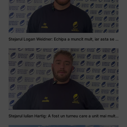
Stejarul Logan Weidner: Echipa a muncit mult, iar asta se va vedea în meciurile de la Nations Cup
Stejarul Iulian Hartig: A fost un turneu care a unit mai mult echipa