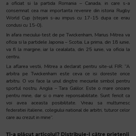
a oficiat si la partida Romania – Canada, in care s-a
consemnat cea mai importanta revenire din istoria Rugby
World Cup (stejarii s-au impus cu 17-15 dupa ce erau
condusi cu 15-0).
In afara meciului-test de pe Twickenham, Marius Mitrea va
oficia si la partidele Japonia – Scotia. La prima, din 18 iunie,
va fi la margine, iar la cealalata, din 25 iunie, va oficia la
centru.
La aflarea vestii, Mitrea a declarat pentru site-ul FIR: ”A
arbitra pe Twickenham este ceva ce isi doreste orice
arbitru. O voi face la unul dingtre meciurile simbol pentru
sportul nostru, Anglia – Tara Galilor. Este o mare onoare
pentru mine, dar si o mare reponsabilitate. Sunt fericit ca
voi avea aceasta posibilitate. Vreau sa multumesc
federatiei italiene, colegiului national de arbitri, tuturor celor
care au crezut in mine”.
Ți-a plăcut articolul? Distribuie-l către prietenii