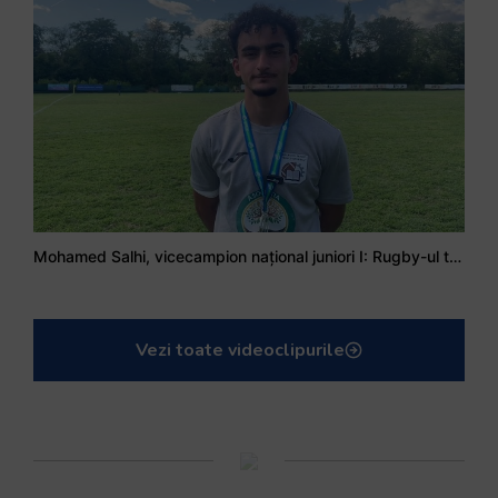
Mohamed Salhi, vicecampion național juniori I: Rugby-ul te învață să accepți și înfrângerile
Vezi toate videoclipurile