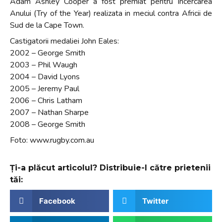
Adam Ashley Cooper a fost premiat pentru Incercarea
Anului (Try of the Year) realizata in meciul contra Africii de
Sud de la Cape Town.
Castigatorii medaliei John Eales:
2002 – George Smith
2003 – Phil Waugh
2004 – David Lyons
2005 – Jeremy Paul
2006 – Chris Latham
2007 – Nathan Sharpe
2008 – George Smith
Foto: www.rugby.com.au
Ți-a plăcut articolul? Distribuie-l către prietenii
tăi:
Facebook
Twitter