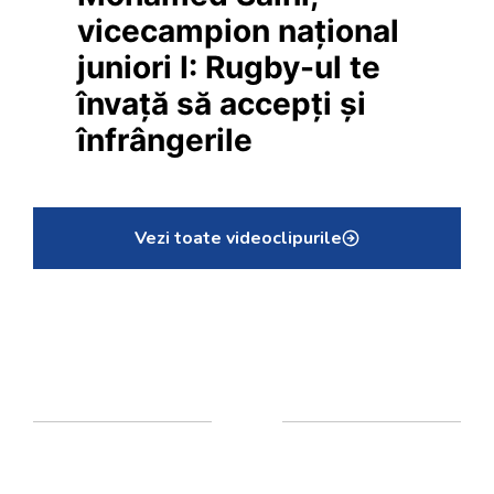
vicecampion național
juniori I: Rugby-ul te
învață să accepți și
înfrângerile
Vezi toate videoclipurile