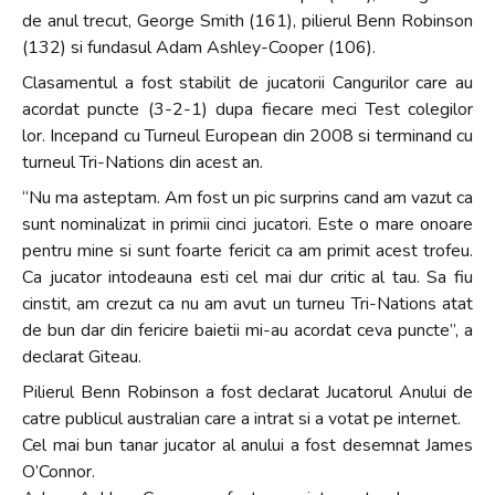
și
de anul trecut, George Smith (161), pilierul Benn Robinson
să
(132) si fundasul Adam Ashley-Cooper (106).
interacționați
Clasamentul a fost stabilit de jucatorii Cangurilor care au
cu
acordat puncte (3-2-1) dupa fiecare meci Test colegilor
conținutul.
lor. Incepand cu Turneul European din 2008 si terminand cu
turneul Tri-Nations din acest an.
“Nu ma asteptam. Am fost un pic surprins cand am vazut ca
sunt nominalizat in primii cinci jucatori. Este o mare onoare
pentru mine si sunt foarte fericit ca am primit acest trofeu.
Ca jucator intodeauna esti cel mai dur critic al tau. Sa fiu
cinstit, am crezut ca nu am avut un turneu Tri-Nations atat
de bun dar din fericire baietii mi-au acordat ceva puncte”, a
declarat Giteau.
Pilierul Benn Robinson a fost declarat Jucatorul Anului de
catre publicul australian care a intrat si a votat pe internet.
Cel mai bun tanar jucator al anului a fost desemnat James
O’Connor.