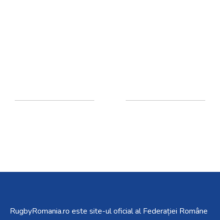
RugbyRomania.ro
este site-ul oficial al Federației Române