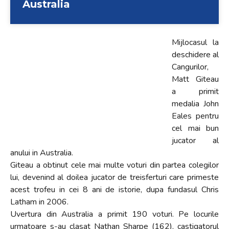
Australia
Accessibility,
apăsați
„Ctrl
Mijlocasul la
+
deschidere al
/”
Cangurilor,
Această
Matt Giteau
comandă
a primit
rapidă
medalia John
activează
Eales pentru
cititorul
cel mai bun
de
jucator al
ecran
anului in Australia.
pentru
Giteau a obtinut cele mai multe voturi din partea colegilor
a
lui, devenind al doilea jucator de treisferturi care primeste
vă
acest trofeu in cei 8 ani de istorie, dupa fundasul Chris
ajuta
Latham in 2006.
să
Uvertura din Australia a primit 190 voturi. Pe locurile
navigați
urmatoare s-au clasat Nathan Sharpe (162), castigatorul