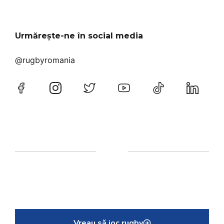
Urmărește-ne în social media
@rugbyromania
Vreau să joc rugby