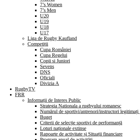
7’s Women
7’s Men
U20
U19
U18
U17
Liga de Rugby Kaufland
Competiții
Cupa României
Cupa Regelui
Copii si Juniori
Sevens
DNS
Oficiali
Divizia A
RugbyTV
FRR
Informații de Interes Public
Strategia Nationala a rugbyului romanesc
Numărul de sportivi/antrenori/instructori legitimați
Buget
Criterii de selecție sportivi de performanță
Loturi naționale extinse
Rapoarte de activitate și Situații financiare
Program anual de activități