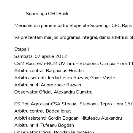
SuperLiga CEC Bank.
Meciurile din primele patru etape ale SuperLigii CEC Bank v
Va prezentam mai jos programul integral, dar si arbitrii si o
Etapa I
Sambata, 07 aprilie 2012
CSM Bucuresti-RCM UV Tim. – Stadionul Olimpia – ora 11
Arbitru central: Bargaunas Horatiu
Arbitri asistenti: Iordachescu Razvan; Ghioc Vasile
Arbitru nr. 4: Anorocioaie Razvan
Observator Oficial: Alexandru Dumitru
CS Poli Agro Iasi-CSA Steaua- Stadionul Tepro – ora 1
Arbitru central: Bodea Ionut
Arbitri asistenti: Gordin Bogdan; Nitulescu Alexandru
Arbitru nr. 4: Tufeanu Bogdan
Observator Oficial: Bogdan Budisteanu