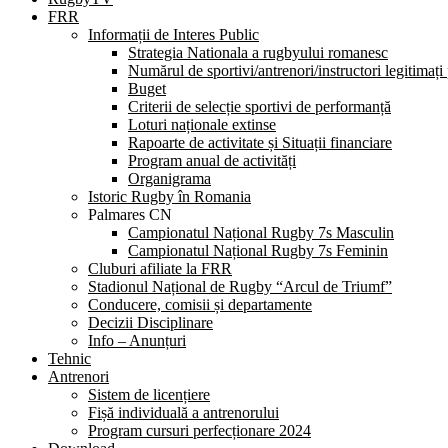
FRR
Informații de Interes Public
Strategia Nationala a rugbyului romanesc
Numărul de sportivi/antrenori/instructori legitimați
Buget
Criterii de selecție sportivi de performanță
Loturi naționale extinse
Rapoarte de activitate și Situații financiare
Program anual de activități
Organigrama
Istoric Rugby în Romania
Palmares CN
Campionatul Național Rugby 7s Masculin
Campionatul Național Rugby 7s Feminin
Cluburi afiliate la FRR
Stadionul Național de Rugby “Arcul de Triumf”
Conducere, comisii și departamente
Decizii Disciplinare
Info – Anunțuri
Tehnic
Antrenori
Sistem de licențiere
Fișă individuală a antrenorului
Program cursuri perfecționare 2024