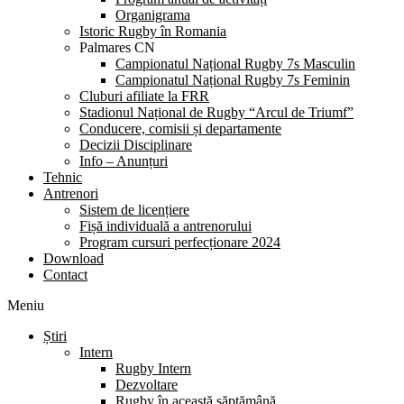
Organigrama
Istoric Rugby în Romania
Palmares CN
Campionatul Național Rugby 7s Masculin
Campionatul Național Rugby 7s Feminin
Cluburi afiliate la FRR
Stadionul Național de Rugby “Arcul de Triumf”
Conducere, comisii și departamente
Decizii Disciplinare
Info – Anunțuri
Tehnic
Antrenori
Sistem de licențiere
Fișă individuală a antrenorului
Program cursuri perfecționare 2024
Download
Contact
Meniu
Știri
Intern
Rugby Intern
Dezvoltare
Rugby în această săptămână