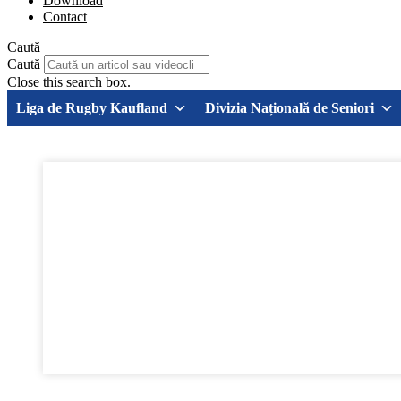
Download
Contact
Caută
Caută
Close this search box.
Liga de Rugby Kaufland
Divizia Națională de Seniori
aprilie 2, 2012
Știri
Meciurile din primele patru etape 