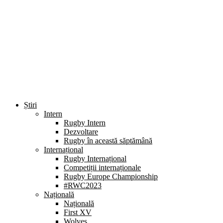
Știri
Intern
Rugby Intern
Dezvoltare
Rugby în această săptămână
Internațional
Rugby Internațional
Competiții internaționale
Rugby Europe Championship
#RWC2023
Națională
Națională
First XV
Wolves