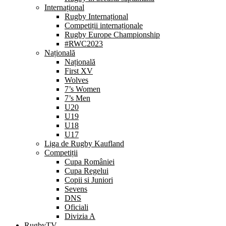
Internațional
Rugby Internațional
Competiții internaționale
Rugby Europe Championship
#RWC2023
Națională
Națională
First XV
Wolves
7’s Women
7’s Men
U20
U19
U18
U17
Liga de Rugby Kaufland
Competiții
Cupa României
Cupa Regelui
Copii si Juniori
Sevens
DNS
Oficiali
Divizia A
RugbyTV