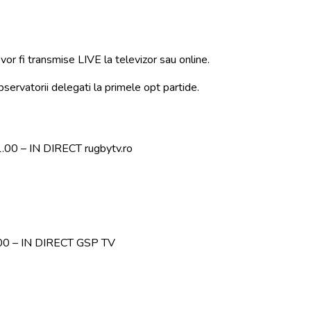
or fi transmise LIVE la televizor sau online.
bservatorii delegati la primele opt partide.
.00 – IN DIRECT rugbytv.ro
5.00 – IN DIRECT GSP TV