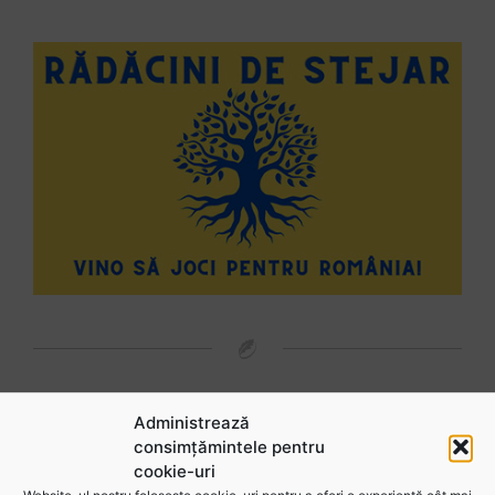
Urmărește-ne în social media
Administrează
consimțămintele pentru
@rugbyromania
cookie-uri