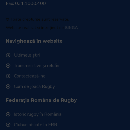
Fax: 031.1000.400
© Toate drepturile sunt rezervate.
Website realizat și întreținut de
SINGA
Navighează în website
Ultimele știri
Transmisii live și reluări
Contactează-ne
Cum se joacă Rugby
Federația Româna de Rugby
Istoric rugby în România
Cluburi afiliate la FRR