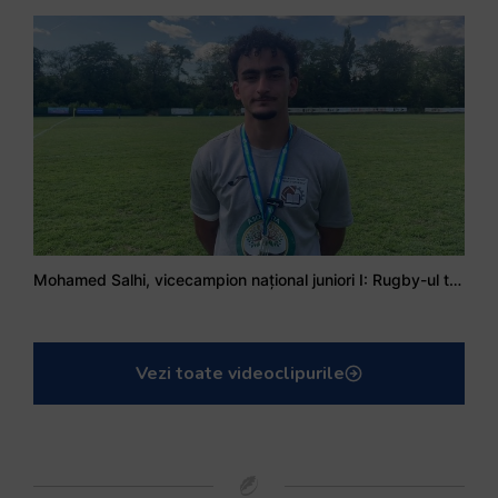
Mohamed Salhi, vicecampion național juniori I: Rugby-ul te învață să accepți și înfrângerile
Vezi toate videoclipurile