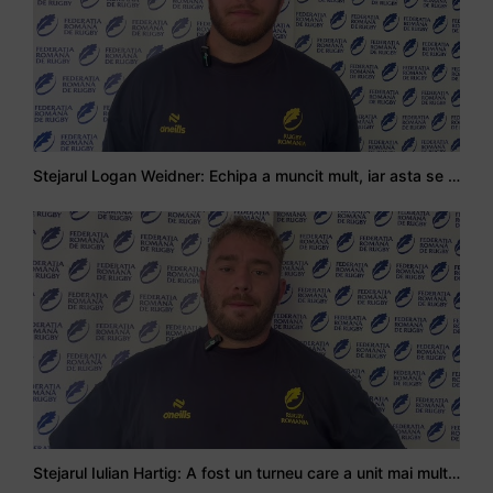
Stejarul Logan Weidner: Echipa a muncit mult, iar asta se va vedea în meciurile de la Nations Cup
Stejarul Iulian Hartig: A fost un turneu care a unit mai mult echipa