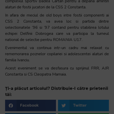
complexul sportiv Badea Cartan pentru a depana amintiri
alaturi de fostii jucatori de la CSS 2 Constanta.
In afara de meciul de old boys intre fostii componenti ai
CSS 2 Constanta, va avea loc si partida dintre
selectionatele ’96 si ’97 contand pentru stabilirea lotului
echipei Delfinii Dobrogea care va participa la turneul
national de selectie pentru ROMANIA U17.
Evenimentul va continua intr-un cadru mai relaxat cu
rememorarea poznelor copilariei si adolescentei alaturi de
familia Ivanciu.
Acest eveniment se va desfasura cu sprijinul FRR, AJR
Constanta si CS Cleopatra Mamaia.
Ți-a plăcut articolul? Distribuie-l către prietenii
tăi:
Facebook
Twitter