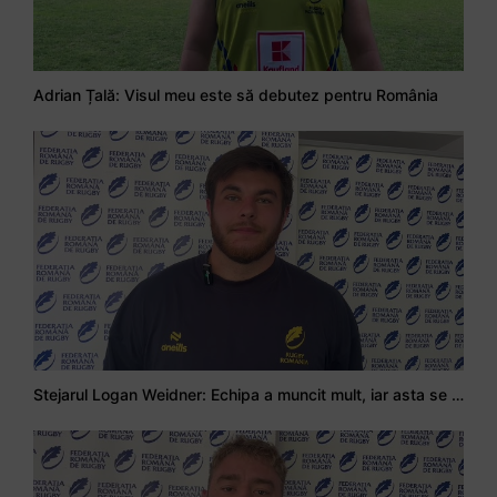
Adrian Țală: Visul meu este să debutez pentru România
Stejarul Logan Weidner: Echipa a muncit mult, iar asta se va vedea în meciurile de la Nations Cup