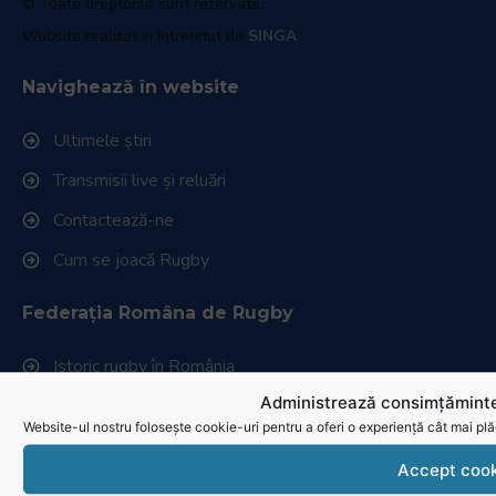
© Toate drepturile sunt rezervate.
Website realizat și întreținut de
SINGA
Navighează în website
Ultimele știri
Transmisii live și reluări
Contactează-ne
Cum se joacă Rugby
Federația Româna de Rugby
Istoric rugby în România
Administrează consimțăminte
Cluburi afiliate la FRR
Website-ul nostru folosește cookie-uri pentru a oferi o experiență cât mai plă
Stadionul național de rugby
Accept cook
Conducere, comisii și departamente