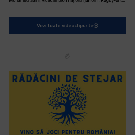
Mohamed Salhi, vicecampion național juniori I: Rugby-ul te învață să accepți și înfrângerile
Vezi toate videoclipurile