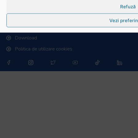
Refuză
Info - Anunțuri
Vezi preferin
Link-uri utile
Download
Politica de utilizare cookies