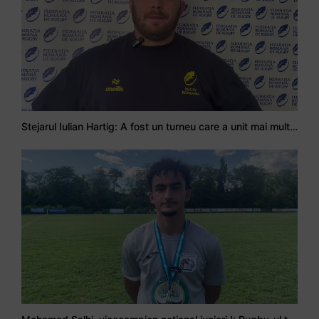
Stejarul Iulian Hartig: A fost un turneu care a unit mai mult echipa