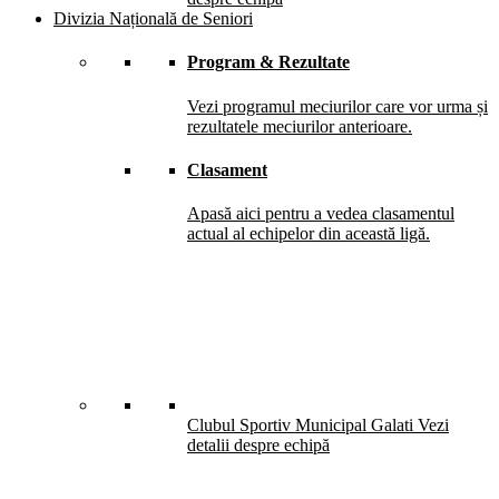
Divizia Națională de Seniori
Program & Rezultate
Vezi programul meciurilor care vor urma și
rezultatele meciurilor anterioare.
Clasament
Apasă aici pentru a vedea clasamentul
actual al echipelor din această ligă.
Clubul Sportiv Municipal Galati
Vezi
detalii despre echipă