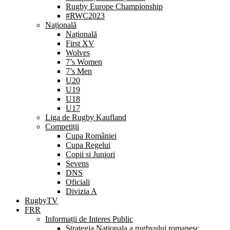
Rugby Europe Championship
#RWC2023
Națională
Națională
First XV
Wolves
7’s Women
7’s Men
U20
U19
U18
U17
Liga de Rugby Kaufland
Competiții
Cupa României
Cupa Regelui
Copii si Juniori
Sevens
DNS
Oficiali
Divizia A
RugbyTV
FRR
Informații de Interes Public
Strategia Nationala a rugbyului romanesc