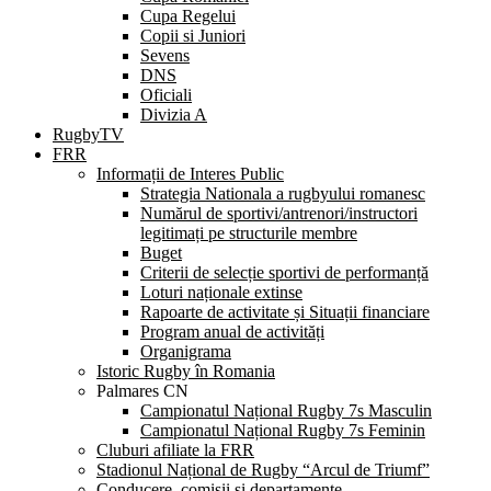
Cupa Regelui
Copii si Juniori
Sevens
DNS
Oficiali
Divizia A
RugbyTV
FRR
Informații de Interes Public
Strategia Nationala a rugbyului romanesc
Numărul de sportivi/antrenori/instructori
legitimați pe structurile membre
Buget
Criterii de selecție sportivi de performanță
Loturi naționale extinse
Rapoarte de activitate și Situații financiare
Program anual de activități
Organigrama
Istoric Rugby în Romania
Palmares CN
Campionatul Național Rugby 7s Masculin
Campionatul Național Rugby 7s Feminin
Cluburi afiliate la FRR
Stadionul Național de Rugby “Arcul de Triumf”
Conducere, comisii și departamente