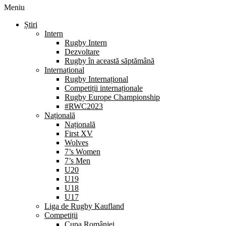
Meniu
Știri
Intern
Rugby Intern
Dezvoltare
Rugby în această săptămână
Internațional
Rugby Internațional
Competiții internaționale
Rugby Europe Championship
#RWC2023
Națională
Națională
First XV
Wolves
7’s Women
7’s Men
U20
U19
U18
U17
Liga de Rugby Kaufland
Competiții
Cupa României