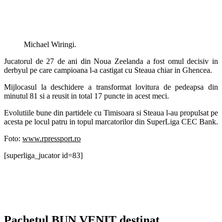
Michael Wiringi.
Jucatorul de 27 de ani din Noua Zeelanda a fost omul decisiv in
derbyul pe care campioana l-a castigat cu Steaua chiar in Ghencea.
Mijlocasul la deschidere a transformat lovitura de pedeapsa din
minutul 81 si a reusit in total 17 puncte in acest meci.
Evolutiile bune din partidele cu Timisoara si Steaua l-au propulsat pe
acesta pe locul patru in topul marcatorilor din SuperLiga CEC Bank.
Foto:
www.rpressport.ro
[superliga_jucator id=83]
Pachetul BUN VENIT destinat