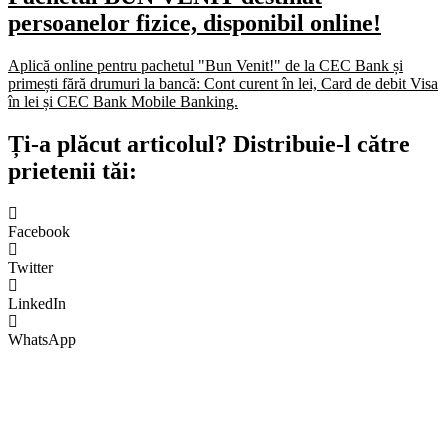
persoanelor fizice, disponibil online!
Aplică online pentru pachetul "Bun Venit!" de la CEC Bank și
primești fără drumuri la bancă: Cont curent în lei, Card de debit Visa
în lei și CEC Bank Mobile Banking.​
Ți-a plăcut articolul? Distribuie-l către
prietenii tăi:
Facebook
Twitter
LinkedIn
WhatsApp