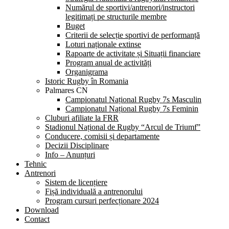
Numărul de sportivi/antrenori/instructori
legitimați pe structurile membre
Buget
Criterii de selecție sportivi de performanță
Loturi naționale extinse
Rapoarte de activitate și Situații financiare
Program anual de activități
Organigrama
Istoric Rugby în Romania
Palmares CN
Campionatul Național Rugby 7s Masculin
Campionatul Național Rugby 7s Feminin
Cluburi afiliate la FRR
Stadionul Național de Rugby “Arcul de Triumf”
Conducere, comisii și departamente
Decizii Disciplinare
Info – Anunțuri
Tehnic
Antrenori
Sistem de licențiere
Fișă individuală a antrenorului
Program cursuri perfecționare 2024
Download
Contact