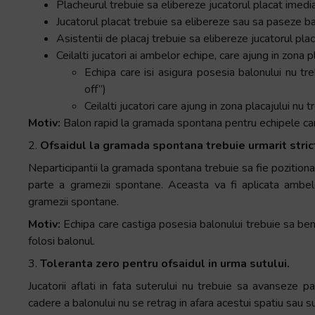
Placheurul trebuie sa elibereze jucatorul placat imedi
Jucatorul placat trebuie sa elibereze sau sa paseze b
Asistentii de placaj trebuie sa elibereze jucatorul pla
Ceilalti jucatori ai ambelor echipe, care ajung in zona pl
Echipa care isi asigura posesia balonului nu tr
off”)
Ceilalti jucatori care ajung in zona placajului nu 
Motiv:
Balon rapid la gramada spontana pentru echipele care
2.
Ofsaidul la gramada spontana trebuie urmarit stric
Neparticipantii la gramada spontana trebuie sa fie pozitionati
parte a gramezii spontane. Aceasta va fi aplicata ambelo
gramezii spontane.
Motiv:
Echipa care castiga posesia balonului trebuie sa bene
folosi balonul.
3.
Toleranta zero pentru ofsaidul in urma sutului.
Jucatorii aflati in fata suterului nu trebuie sa avanseze p
cadere a balonului nu se retrag in afara acestui spatiu sau su