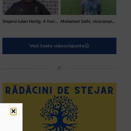
Stejarul Iulian Hartig: A fost un turneu care a unit mai mult echipa
Mohamed Salhi, vicecampion național juniori I: Rugby-ul te învață să accepți și înfrângerile
Vezi toate videoclipurile