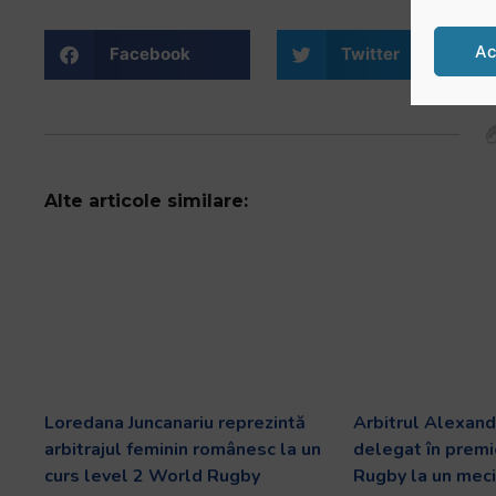
Ac
Facebook
Twitter
Alte articole similare:
Loredana Juncanariu reprezintă
Arbitrul Alexand
arbitrajul feminin românesc la un
delegat în prem
curs level 2 World Rugby
Rugby la un meci