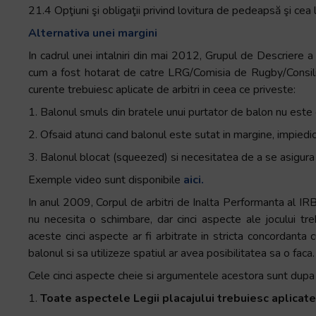
21.4 Opţiuni şi obligaţii privind lovitura de pedeapsă şi cea 
Alternativa unei margini
In cadrul unei intalniri din mai 2012, Grupul de Descriere 
cum a fost hotarat de catre LRG/Comisia de Rugby/Consiliul
curente trebuiesc aplicate de arbitri in ceea ce priveste:
1. Balonul smuls din bratele unui purtator de balon nu este 
2. Ofsaid atunci cand balonul este sutat in margine, impiedi
3. Balonul blocat (squeezed) si necesitatea de a se asigura d
Exemple video sunt disponibile
aici.
In anul 2009, Corpul de arbitri de Inalta Performanta al IRB
nu necesita o schimbare, dar cinci aspecte ale jocului tre
aceste cinci aspecte ar fi arbitrate in stricta concordanta
balonul si sa utilizeze spatiul ar avea posibilitatea sa o faca.
Cele cinci aspecte cheie si argumentele acestora sunt dup
1.
Toate aspectele Legii placajului trebuiesc aplicate 