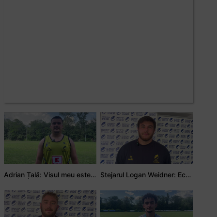
Adrian Țală: Visul meu este să debutez pentru România
Stejarul Logan Weidner: Echipa a muncit mult, iar asta se va vedea în meciurile de la Nations Cup