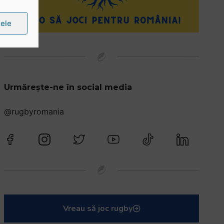
țele
Urmărește-ne în social media
@rugbyromania
Vreau să joc rugby