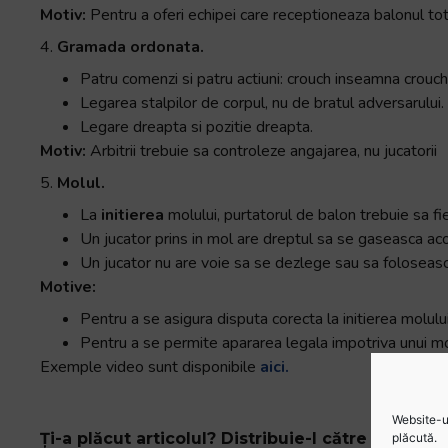
Motiv:
Pentru a oferi echipei care receptioneaza balonul tot 
4.
Gramada ordonata.
Patru comenzi si patru actiuni: crouch inseamna crouc
Legarea stalpilor de corpul, nu de bratul adversarului.
Legare dreapta si pozitie dreapta.
Motiv:
Arbitrii trebuie sa controleze angajarea, nu jucatorii
5.
Molul.
La
initierea
molului, purtatorul de balon trebuie sa fie
Un jucator prins in mol are dreptul sa se gaseasca aco
Un jucator nu are voie sa se dezlege sau sa foloseasca
Motive:
Pentru a se asigura disputa corecta la initierea molului
Pentru a se permite apararea legala impotriva unui mo
Exemple video sunt disponibile
aici.
Website-ul
Ți-a plăcut articolul? Distribuie-l către prietenii 
plăcută.