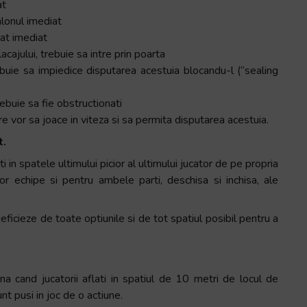
at
alonul imediat
cat imediat
acajului, trebuie sa intre prin poarta
ebuie sa impiedice disputarea acestuia blocandu-l (“sealing
trebuie sa fie obstructionati
 vor sa joace in viteza si sa permita disputarea acestuia.
t.
 in spatele ultimului picior al ultimului jucator de pe propria
r echipe si pentru ambele parti, deschisa si inchisa, ale
ficieze de toate optiunile si de tot spatiul posibil pentru a
ana cand jucatorii aflati in spatiul de 10 metri de locul de
nt pusi in joc de o actiune.