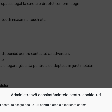
spatiul legal la care are dreptul conform Legii.
h, touch inseamna touch etc.
 disponibil pentru contactul cu adversarii.
lo.
 o legare glisanta pentru a se deplasa in jurul molului.
.
lului.
Administrează consimțămintele pentru cookie-uri
 nostru folosește cookie-uri pentru a oferi o experiență cât mai
tăi: