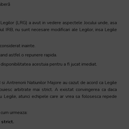
liberă
a Legilor (LRG) a avut in vedere aspectele Jocului unde, asa
 IRB, nu sunt necesare modificari ale Legilor, insa Legile
considerat inainte.
cand astfel o repunere rapida.
isponibilitatea acestuia pentru a fi jucat imediat.
 si Antrenorii Natiunilor Majore au cazut de acord ca Legile
buiesc arbitrate mai strict. A existat convingerea ca daca
 cu Legile, atunci echipele care ar vrea sa folosesca repede
a cum urmeaza:
strict.