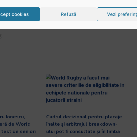
cept cookies
Refuză
Vezi preferin
LinkedIn
WhatsApp
ru Ionescu,
Cadrul decizional pentru placaje
ieră de World
înalte și arbitrajul breakdown-
 test de seniori
ului pot fi consultate și în limba