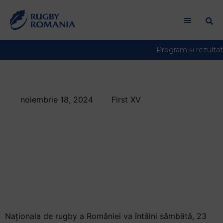
noiembrie 18, 2024
First XV
Modificări în lotul
României pentru
meciul cu Uruguay.
Vezi cei 33 de
Stejari!
Naționala de rugby a României va întâlni sâmbătă, 23