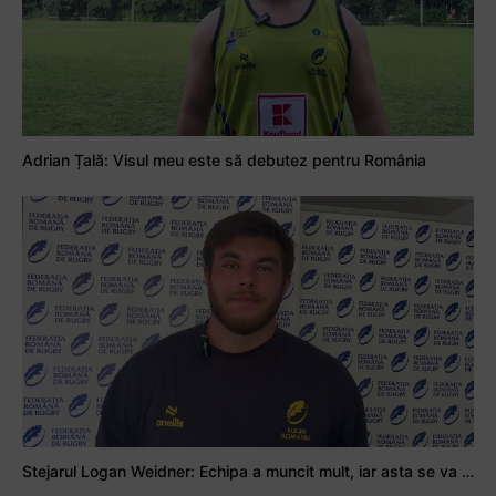
Adrian Țală: Visul meu este să debutez pentru România
Stejarul Logan Weidner: Echipa a muncit mult, iar asta se va vedea în meciurile de la Nations Cup