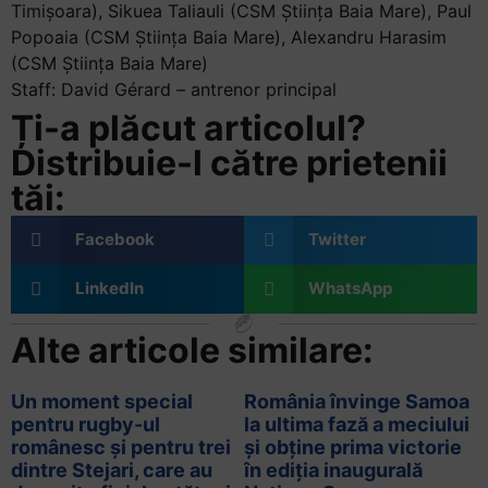
Timișoara), Sikuea Taliauli (CSM Știința Baia Mare), Paul
Popoaia (CSM Știința Baia Mare), Alexandru Harasim
(CSM Știința Baia Mare)
Staff: David Gérard – antrenor principal
Ți-a plăcut articolul?
Distribuie-l către prietenii
tăi:
Facebook
Twitter
LinkedIn
WhatsApp
Alte articole similare:
Un moment special
România învinge Samoa
pentru rugby-ul
la ultima fază a meciului
românesc și pentru trei
și obține prima victorie
dintre Stejari, care au
în ediția inaugurală