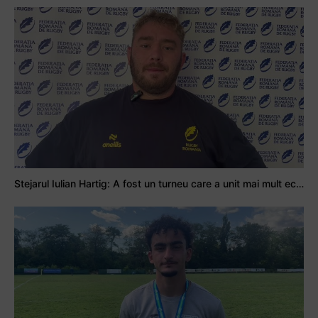
Stejarul Iulian Hartig: A fost un turneu care a unit mai mult echipa