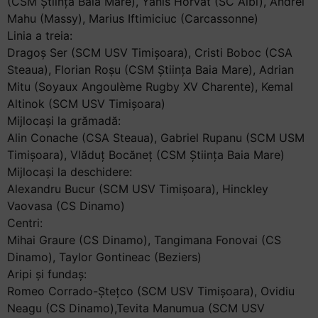
(CSM Știința Baia Mare), Yanis Horvat (SC Albi), Andrei
Mahu (Massy), Marius Iftimiciuc (Carcassonne)
Linia a treia:
Dragoș Ser (SCM USV Timișoara), Cristi Boboc (CSA
Steaua), Florian Roșu (CSM Știința Baia Mare), Adrian
Mitu (Soyaux Angoulème Rugby XV Charente), Kemal
Altinok (SCM USV Timișoara)
Mijlocași la grămadă:
Alin Conache (CSA Steaua), Gabriel Rupanu (SCM USM
Timișoara), Vlăduț Bocăneț (CSM Știința Baia Mare)
Mijlocași la deschidere:
Alexandru Bucur (SCM USV Timișoara), Hinckley
Vaovasa (CS Dinamo)
Centri:
Mihai Graure (CS Dinamo), Tangimana Fonovai (CS
Dinamo), Taylor Gontineac (Beziers)
Aripi și fundaș:
Romeo Corrado-Ștețco (SCM USV Timișoara), Ovidiu
Neagu (CS Dinamo),Tevita Manumua (SCM USV