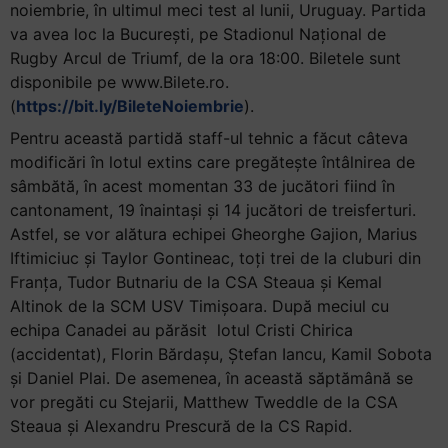
noiembrie, în ultimul meci test al lunii, Uruguay. Partida
va avea loc la București, pe Stadionul Național de
Rugby Arcul de Triumf, de la ora 18:00. Biletele sunt
disponibile pe www.Bilete.ro.
(
https://bit.ly/BileteNoiembrie
).
Pentru această partidă staff-ul tehnic a făcut câteva
modificări în lotul extins care pregătește întâlnirea de
sâmbătă, în acest momentan 33 de jucători fiind în
cantonament, 19 înaintași și 14 jucători de treisferturi.
Astfel, se vor alătura echipei Gheorghe Gajion, Marius
Iftimiciuc și Taylor Gontineac, toți trei de la cluburi din
Franța, Tudor Butnariu de la CSA Steaua și Kemal
Altinok de la SCM USV Timișoara. După meciul cu
echipa Canadei au părăsit lotul Cristi Chirica
(accidentat), Florin Bărdașu, Ștefan Iancu, Kamil Sobota
și Daniel Plai. De asemenea, în această săptămână se
vor pregăti cu Stejarii, Matthew Tweddle de la CSA
Steaua și Alexandru Prescură de la CS Rapid.