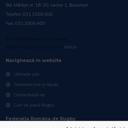
Bd. Mărăști nr. 18-20, sector 1, București
Telefon:
031.1000.500
Fax: 031.1000.400
© Toate drepturile sunt rezervate.
Website realizat și întreținut de
SINGA
Navighează în website
Ultimele știri
Transmisii live și reluări
Contactează-ne
Cum se joacă Rugby
Federația Româna de Rugby