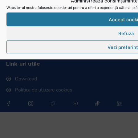
Administrează consimțămintel
Istoric rugby în România
Website-ul nostru folosește cookie-uri pentru a oferi o experiență cât mai plă
Cluburi afiliate la FRR
Accept cook
Stadionul național de rugby
Refuză
Conducere, comisii și departamente
Vezi preferin
Info - Anunțuri
Link-uri utile
Download
Politica de utilizare cookies