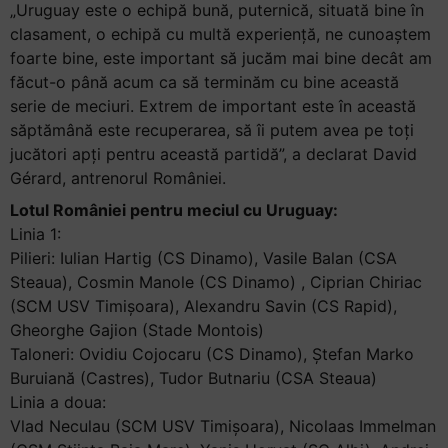
„Uruguay este o echipă bună, puternică, situată bine în
clasament, o echipă cu multă experiență, ne cunoaștem
foarte bine, este important să jucăm mai bine decât am
făcut-o până acum ca să terminăm cu bine această
serie de meciuri. Extrem de important este în această
săptămână este recuperarea, să îi putem avea pe toți
jucători apți pentru această partidă”, a declarat David
Gérard, antrenorul României.
Lotul României pentru meciul cu Uruguay:
Linia 1:
Pilieri: Iulian Hartig (CS Dinamo), Vasile Balan (CSA
Steaua), Cosmin Manole (CS Dinamo) , Ciprian Chiriac
(SCM USV Timișoara), Alexandru Savin (CS Rapid),
Gheorghe Gajion (Stade Montois)
Taloneri: Ovidiu Cojocaru (CS Dinamo), Ștefan Marko
Buruiană (Castres), Tudor Butnariu (CSA Steaua)
Linia a doua:
Vlad Neculau (SCM USV Timișoara), Nicolaas Immelman