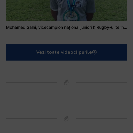
Mohamed Salhi, vicecampion național juniori I: Rugby-ul te învață să accepți și înfrângerile
Vezi toate videoclipurile