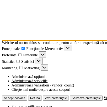
Website-ul nostru folosește cookie-uri pentru a oferi o experiență cât 
Funcționale
Funcționale
Mereu activ
Preferințe
Preferințe
Statistici
Statistici
Marketing
Marketing
Administrează opțiunile
Administrează serviciile
Administrează vânzătorii {vendor_count}
Citește mai multe despre aceste scopuri
Ve
Accept cookies
Refuză
Vezi preferințele
Salvează preferințele
Politica de utilizare cookies