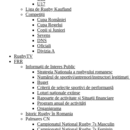
U17
Liga de Rugby Kaufland
Competiții
Cupa României
Cupa Regelui
Copii si Juniori
Sevens
DNS
Oficiali
Divizia A
RugbyTV
FRR
Informații de Interes Public
Strategia Nationala a rugbyului romanesc
Numărul de sportivi/antrenori/instructori legitimați
Buget
Criterii de selecție sportivi de performanță
Loturi naționale extinse
Rapoarte de activitate și Situații financiare
Program anual de activități
Organigrama
Istoric Rugby în Romania
Palmares CN
Campionatul Național Rugby 7s Masculin
Campionatul Național Rugby 7s Feminin