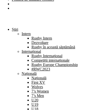
Știri
Intern
Rugby Intern
Dezvoltare
Rugby în această săptămână
Internațional
Rugby Internațional
Competiții internaționale
Rugby Europe Championship
#RWC2023
Națională
Națională
First XV
Wolves
7’s Women
7’s Men
U20
U19
U18