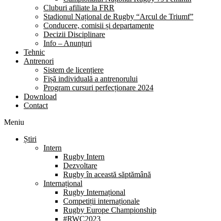
Cluburi afiliate la FRR
Stadionul Național de Rugby “Arcul de Triumf”
Conducere, comisii și departamente
Decizii Disciplinare
Info – Anunțuri
Tehnic
Antrenori
Sistem de licențiere
Fișă individuală a antrenorului
Program cursuri perfecționare 2024
Download
Contact
Meniu
Știri
Intern
Rugby Intern
Dezvoltare
Rugby în această săptămână
Internațional
Rugby Internațional
Competiții internaționale
Rugby Europe Championship
#RWC2023