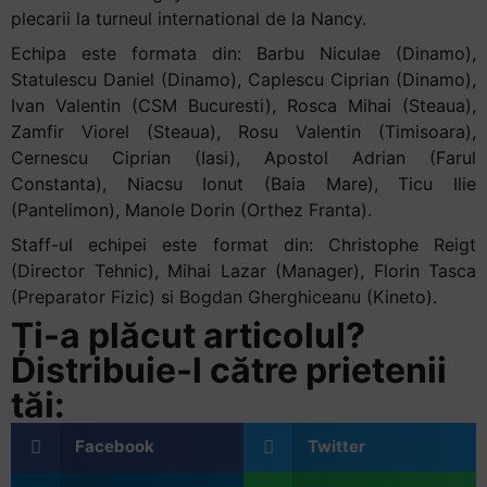
plecarii la turneul international de la Nancy.
Echipa este formata din: Barbu Niculae (Dinamo),
Statulescu Daniel (Dinamo), Caplescu Ciprian (Dinamo),
Ivan Valentin (CSM Bucuresti), Rosca Mihai (Steaua),
Zamfir Viorel (Steaua), Rosu Valentin (Timisoara),
Cernescu Ciprian (Iasi), Apostol Adrian (Farul
Constanta), Niacsu Ionut (Baia Mare), Ticu Ilie
(Pantelimon), Manole Dorin (Orthez Franta).
Staff-ul echipei este format din: Christophe Reigt
(Director Tehnic), Mihai Lazar (Manager), Florin Tasca
(Preparator Fizic) si Bogdan Gherghiceanu (Kineto).
Ți-a plăcut articolul?
Distribuie-l către prietenii
tăi:
Facebook
Twitter