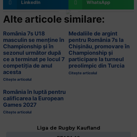
LinkedIn
WhatsApp
Alte articole similare:
România 7s U18
Medaliile de argint
masculin se menține în
pentru România 7s la
Championship și în
Chișinău, promovare în
sezonul următor după
Championship și
ce a terminat pe locul 7
participare la turneul
competiția de anul
preolimpic din Turcia
acesta
Citește articolul
Citește articolul
România în luptă pentru
calificarea la European
Games 2027
Citește articolul
Liga de Rugby Kaufland