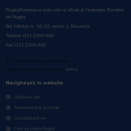
RugbyRomania.ro
este site-ul oficial al Federației Române
de Rugby.
Bd. Mărăști nr. 18-20, sector 1, București
Telefon:
031.1000.500
Fax: 031.1000.400
© Toate drepturile sunt rezervate.
Website realizat și întreținut de
SINGA
Navighează în website
Ultimele știri
Transmisii live și reluări
Contactează-ne
Cum se joacă Rugby