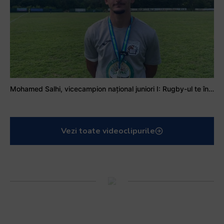
Mohamed Salhi, vicecampion național juniori I: Rugby-ul te învață să accepți și înfrângerile
Vezi toate videoclipurile