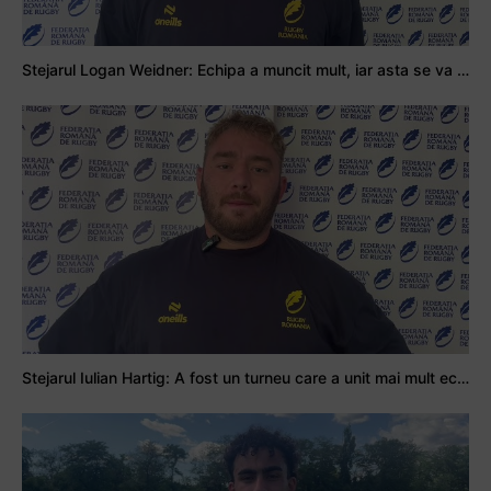
Stejarul Logan Weidner: Echipa a muncit mult, iar asta se va vedea în meciurile de la Nations Cup
Stejarul Iulian Hartig: A fost un turneu care a unit mai mult echipa