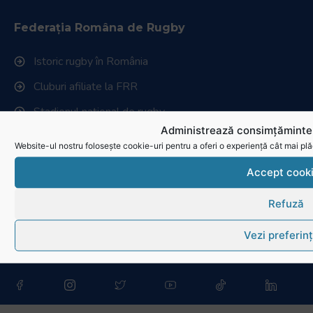
Federația Româna de Rugby
Istoric rugby în România
Cluburi afiliate la FRR
Stadionul național de rugby
Administrează consimțămintel
Conducere, comisii și departamente
Website-ul nostru folosește cookie-uri pentru a oferi o experiență cât mai plă
Info - Anunțuri
Accept cook
Link-uri utile
Refuză
Download
Vezi preferin
Politica de utilizare cookies