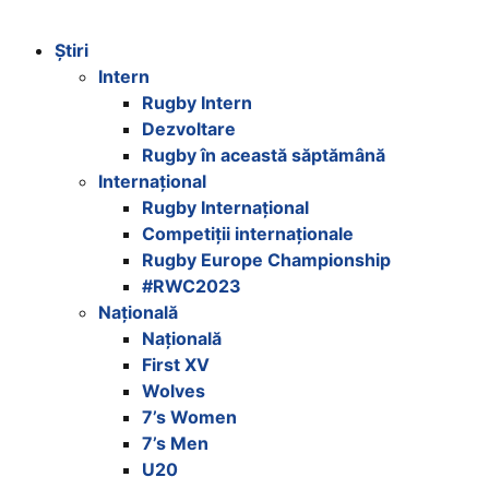
Welcome
to
Știri
All
Intern
in
Rugby Intern
One
Dezvoltare
Accessibility
Rugby în această săptămână
screen
Internațional
reader.
Rugby Internațional
To
Competiții internaționale
start
Rugby Europe Championship
the
#RWC2023
All
Națională
in
Națională
One
First XV
Accessibility
Wolves
screen
7’s Women
reader,
7’s Men
press
U20
"Ctrl