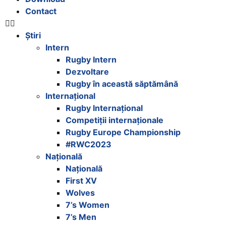
Contact
Știri
Intern
Rugby Intern
Dezvoltare
Rugby în această săptămână
Internațional
Rugby Internațional
Competiții internaționale
Rugby Europe Championship
#RWC2023
Națională
Națională
First XV
Wolves
7’s Women
7’s Men