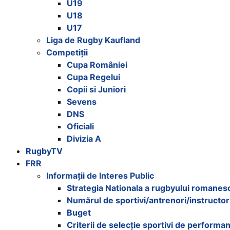
U19
+
U18
/".
U17
This
Liga de Rugby Kaufland
shortcut
Competiții
activates
Cupa României
the
Cupa Regelui
screen
Copii si Juniori
reader
Sevens
to
DNS
help
Oficiali
you
Divizia A
navigate
RugbyTV
and
FRR
interact
Informații de Interes Public
with
Strategia Nationala a rugbyului romanes
the
Numărul de sportivi/antrenori/instructor
content.
Buget
Criterii de selecție sportivi de performa