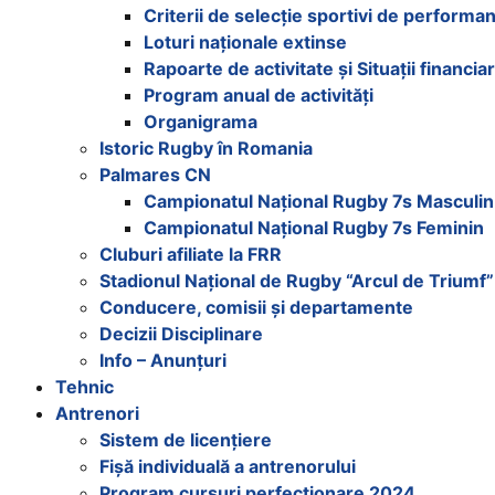
Criterii de selecție sportivi de performa
Loturi naționale extinse
Rapoarte de activitate și Situații financia
Program anual de activități
Organigrama
Istoric Rugby în Romania
Palmares CN
Campionatul Național Rugby 7s Masculin
Campionatul Național Rugby 7s Feminin
Cluburi afiliate la FRR
Stadionul Național de Rugby “Arcul de Triumf”
Conducere, comisii și departamente
Decizii Disciplinare
Info – Anunțuri
Tehnic
Antrenori
Sistem de licențiere
Fișă individuală a antrenorului
Program cursuri perfecționare 2024