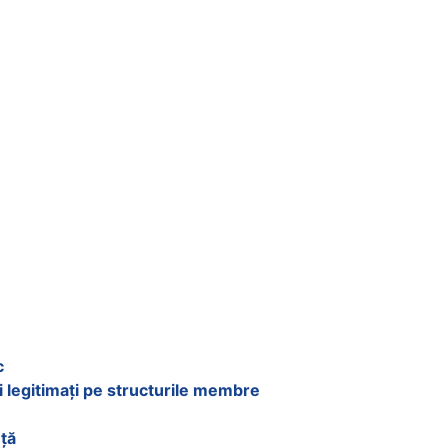
c
i legitimați pe structurile membre
nță