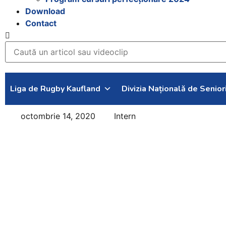
Download
Contact
Liga de Rugby Kaufland
Divizia Națională de Senior
octombrie 14, 2020
Intern
Noi cursuri de
touch rugby
mixt în județele
Brașov și
Vâlcea