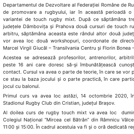
Departamentul de Dezvoltare al Federației Române de Rug
de promovare a rugbyului, iar în această perioadă o 
variantei de touch rugby mixt. După ce săptămâna tre
județele Dâmbovița și Prahova două cursuri de touch ru
arbitru, săptămâna aceasta este rândul altor două județ
vor avea loc două workshopuri, coordonate de director
Marcel Virgil Giucăl – Transilvania Centru și Florin Bonea
Acestea se adresează profesorilor, antrenorilor, arbitril
peste 16 ani care doresc să-și îmbunătățească cunoșt
contact. Cursul va avea o parte de teorie, în care se vor pr
ce stau la baza jocului și o parte practică, în care partic
jocul cu balonul.
Primul curs va avea loc astăzi, 14 octombrie 2020, în
Stadionul Rugby Club din Cristian, județul Brașov.
Al doilea curs de rugby touch mixt va avea loc dumin
Colegiul Național “Mircea cel Bătrân” din Râmnicu Vâlcea
11:00 și 15:00. În cadrul acestuia va fi și o oră dedicată 