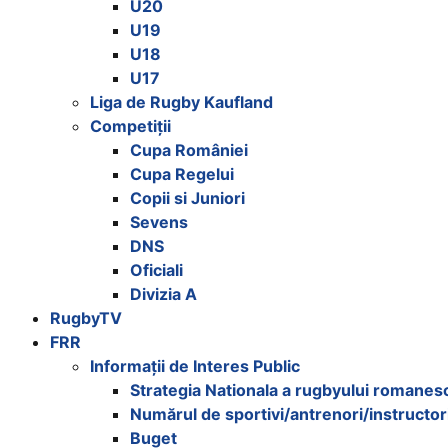
U20
U19
U18
U17
Liga de Rugby Kaufland
Competiții
Cupa României
Cupa Regelui
Copii si Juniori
Sevens
DNS
Oficiali
Divizia A
RugbyTV
FRR
Informații de Interes Public
Strategia Nationala a rugbyului romanes
Numărul de sportivi/antrenori/instructor
Buget