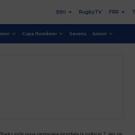
Știri
RugbyTV
FRR
T
niori
Cupa României
Sevens
Juniori
Blacks este noua campioana mondiala la rugby in 7. Ieri, pe