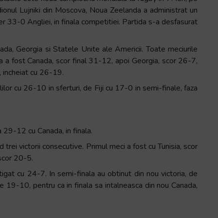
dionul Lujniki din Moscova, Noua Zeelanda a administrat un
r 33-0 Angliei, in finala competitiei. Partida s-a desfasurat
da, Georgia si Statele Unite ale Americii. Toate meciurile
ma a fost Canada, scor final 31-12, apoi Georgia, scor 26-7,
, incheiat cu 26-19.
lor cu 26-10 in sferturi, de Fiji cu 17-0 in semi-finale, faza
 29-12 cu Canada, in finala.
 trei victorii consecutive. Primul meci a fost cu Tunisia, scor
scor 20-5.
stigat cu 24-7. In semi-finala au obtinut din nou victoria, de
de 19-10, pentru ca in finala sa intalneasca din nou Canada,