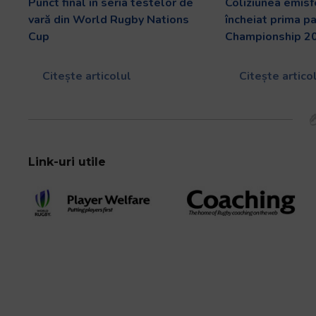
Punct final în seria testelor de
Coliziunea emisf
vară din World Rugby Nations
încheiat prima p
Cup
Championship 2
Citește articolul
Citește artico
Link-uri utile