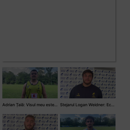
Adrian Țală: Visul meu este să debutez pentru România
Stejarul Logan Weidner: Echipa a muncit mult, iar asta se va vedea în meciurile de la Nations Cup