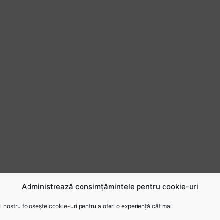
Administrează consimțămintele pentru cookie-uri
 nostru folosește cookie-uri pentru a oferi o experiență cât mai