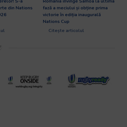
erelor! S-a
România învinge Samoa la ultima
arte din Nations
fază a meciului și obține prima
026
victorie în ediția inaugurală
Nations Cup
lul
Citește articolul