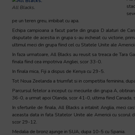
sta
All Blacks.
seve
pe un teren greu, imbibat cu apa.
Echipa campioana a facut parte din grupa D alaturi de Cana
disputate de acestia in grupa s-au incheiat cu victorie, pri
ultimul meci din grupa fiind cel cu Statele Unite ale Americii
In faza urmatoare, All Blacks au reusit sa treaca de Tara Gali
finala fiind cea impotriva Angliei, scor 33-0.
In finala mica, Fiji a dispus de Kenya cu 29-5.
Tot Noua Zeelanda a triumfat si in competitia feminina, dupa
Parcursul fetelor a inceput cu meciurile din grupa A, obtinand
36-0, a urmat apoi Olanda, scor 41-0, ultima fiind Canada, 
In sferturile de finala, All Blacks a intalnit Anglia, meci ca
aceasta data in fata Statelor Unite ale Americii cu scorul 
scor 29-12.
Medalia de bronz ajunge in SUA, dupa 10-5 cu Spania.