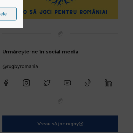
țele
Urmărește-ne în social media
@rugbyromania
Vreau să joc rugby