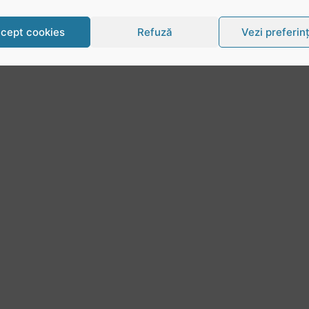
cept cookies
Refuză
Vezi preferin