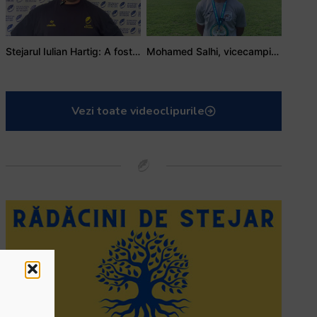
Stejarul Iulian Hartig: A fost un turneu care a unit mai mult echipa
Mohamed Salhi, vicecampion național juniori I: Rugby-ul te învață să accepți și înfrângerile
Vezi toate videoclipurile