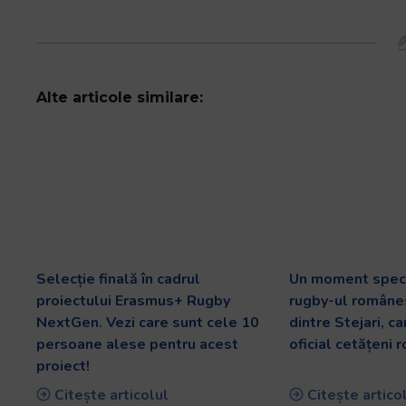
Alte articole similare:
Selecție finală în cadrul
Un moment speci
proiectului Erasmus+ Rugby
rugby-ul românes
NextGen. Vezi care sunt cele 10
dintre Stejari, c
persoane alese pentru acest
oficial cetățeni 
proiect!
Citește articolul
Citește artico