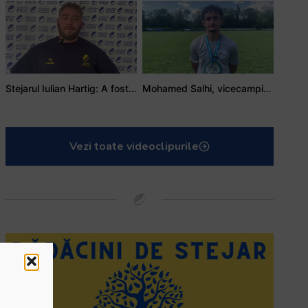
Stejarul Iulian Hartig: A fost un turneu care a unit mai mult echipa
Mohamed Salhi, vicecampion național juniori I: Rugby-ul te învață să accepți și înfrângerile
Vezi toate videoclipurile