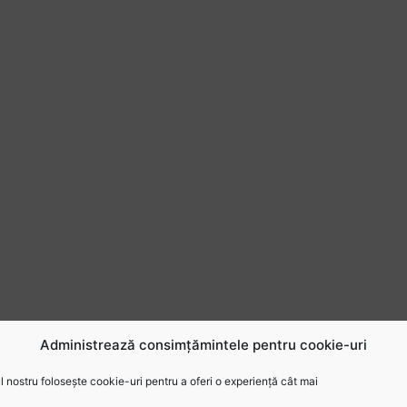
Administrează consimțămintele pentru cookie-uri
 nostru folosește cookie-uri pentru a oferi o experiență cât mai