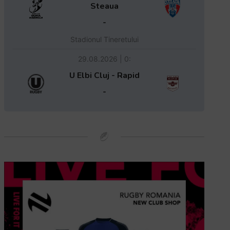
Steaua
-
Stadionul Tineretului
29.08.2026 | 0:
U Elbi Cluj - Rapid
-