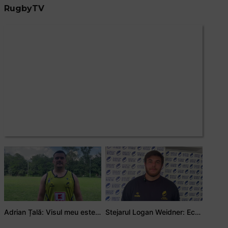
RugbyTV
Adrian Țală: Visul meu este să debutez pentru România
Stejarul Logan Weidner: Echipa a muncit mult, iar asta se va vedea în meciurile de la Nations Cup