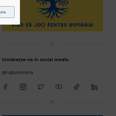
țele
Urmărește-ne în social media
@rugbyromania