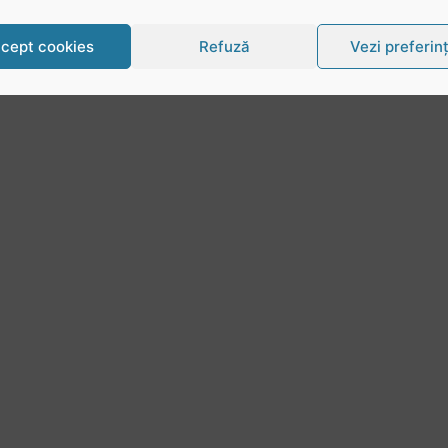
cept cookies
Refuză
Vezi preferin