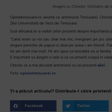
Imagini cu Chester Williams de 
Opiniatimisoarei.ro anunta ca antrenorul Timisoarei, Cheste
Zilei Universitatii de Vest din Timisoara
Sud-africanul le-a vorbit celor prezenti despre importanta s
”Cand eram ca voi sau chiar mai mic, mergeam pe jos cate 
singura pereche de papuci si doar pe aceia i-am folosit. P
mi-am dorit mai mult. Mi-am spus ca niciodata eu si familia 
E important sa alegeti o cale si sa va urmariti scopul in viat
Citeste ce a mai discutat antrenorul cu cei prezenti
aici
.
Foto:
opiniatimisoarei.ro
Ți-a plăcut articolul? Distribuie-l către prietenii 
Facebook
Twitter