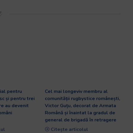
al pentru
Cel mai longeviv membru al
c și pentru trei
comunității rugbystice românești,
are au devenit
Victor Guțu, decorat de Armata
români
Română și înaintat la gradul de
general de brigadă în retragere
lul
Citește articolul