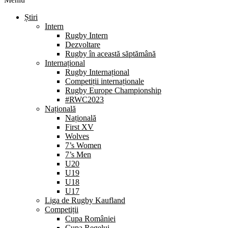
Știri
Intern
Rugby Intern
Dezvoltare
Rugby în această săptămână
Internațional
Rugby Internațional
Competiții internaționale
Rugby Europe Championship
#RWC2023
Națională
Națională
First XV
Wolves
7’s Women
7’s Men
U20
U19
U18
U17
Liga de Rugby Kaufland
Competiții
Cupa României
Cupa Regelui