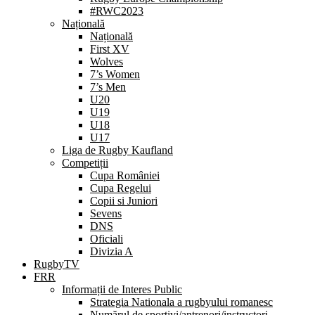
#RWC2023
Națională
Națională
First XV
Wolves
7’s Women
7’s Men
U20
U19
U18
U17
Liga de Rugby Kaufland
Competiții
Cupa României
Cupa Regelui
Copii si Juniori
Sevens
DNS
Oficiali
Divizia A
RugbyTV
FRR
Informații de Interes Public
Strategia Nationala a rugbyului romanesc
Numărul de sportivi/antrenori/instructori