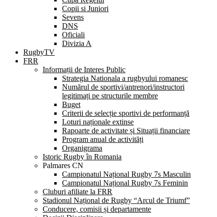
Copii si Juniori
Sevens
DNS
Oficiali
Divizia A
RugbyTV
FRR
Informații de Interes Public
Strategia Nationala a rugbyului romanesc
Numărul de sportivi/antrenori/instructori
legitimați pe structurile membre
Buget
Criterii de selecție sportivi de performanță
Loturi naționale extinse
Rapoarte de activitate și Situații financiare
Program anual de activități
Organigrama
Istoric Rugby în Romania
Palmares CN
Campionatul Național Rugby 7s Masculin
Campionatul Național Rugby 7s Feminin
Cluburi afiliate la FRR
Stadionul Național de Rugby “Arcul de Triumf”
Conducere, comisii și departamente