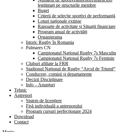
legitimați pe structurile membre
Buget
Criterii de selecție sportivi de performanță
Loturi naționale extinse
Rapoarte de activitate și Situații financiare
Program anual de activități
Organigrama
Istoric Rugby în Romania
Palmares CN
Campionatul Național Rugby 7s Masculin
Campionatul Național Rugby 7s Feminin
Cluburi afiliate la FRR
Stadionul Național de Rugby “Arcul de Triumf”
Conducere, comisii și departamente
Decizii Disciplinare
Info – Anunțuri
Tehnic
Antrenori
Sistem de licențiere
Fișă individuală a antrenorului
Program cursuri perfecționare 2024
Download
Contact
Meniu