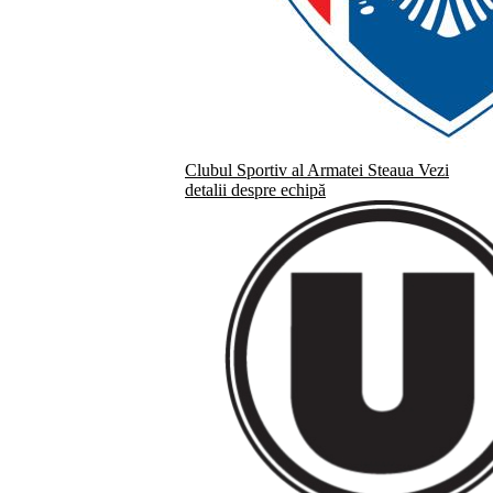
Clubul Sportiv al Armatei Steaua
Vezi
detalii despre echipă