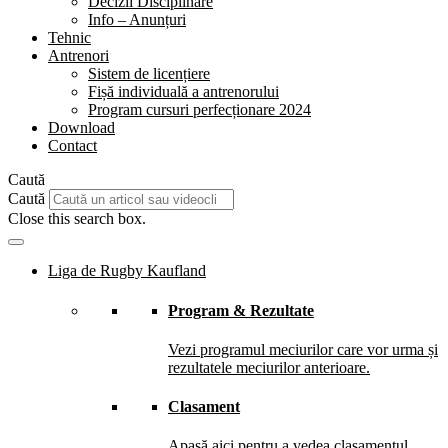
Decizii Disciplinare
Info – Anunțuri
Tehnic
Antrenori
Sistem de licențiere
Fișă individuală a antrenorului
Program cursuri perfecționare 2024
Download
Contact
Caută
Caută
Close this search box.
Liga de Rugby Kaufland
Program & Rezultate
Vezi programul meciurilor care vor urma și
rezultatele meciurilor anterioare.
Clasament
Apasă aici pentru a vedea clasamentul