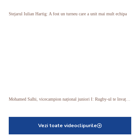
Stejarul Iulian Hartig: A fost un turneu care a unit mai mult echipa
Mohamed Salhi, vicecampion național juniori I: Rugby-ul te învață să accepți și înfrângerile
Vezi toate videoclipurile