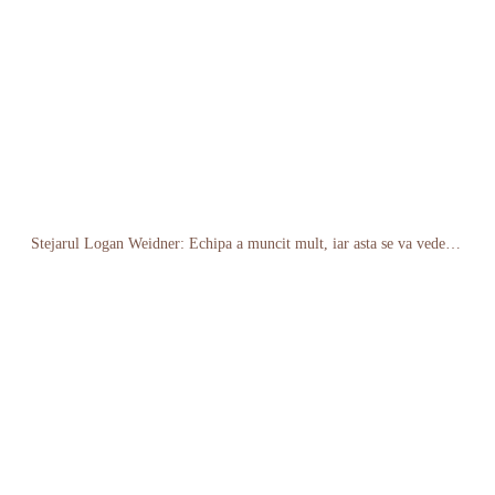
Stejarul Logan Weidner: Echipa a muncit mult, iar asta se va vedea în meciurile de la Nations Cup