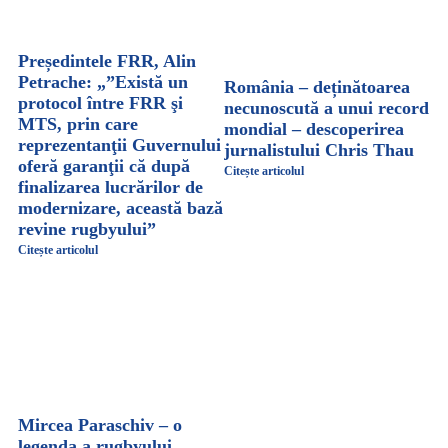
Președintele FRR, Alin
Petrache: „”Există un
România – deținătoarea
protocol între FRR şi
necunoscută a unui record
MTS, prin care
mondial – descoperirea
reprezentanţii Guvernului
jurnalistului Chris Thau
oferă garanţii că după
Citește articolul
finalizarea lucrărilor de
modernizare, această bază
revine rugbyului”
Citește articolul
Mircea Paraschiv – o
legenda a rugbyului