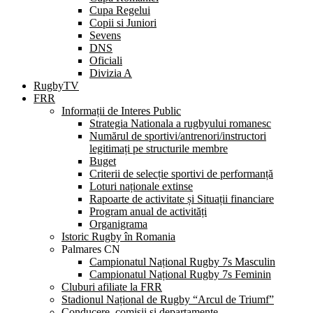
Cupa Regelui
Copii si Juniori
Sevens
DNS
Oficiali
Divizia A
RugbyTV
FRR
Informații de Interes Public
Strategia Nationala a rugbyului romanesc
Numărul de sportivi/antrenori/instructori
legitimați pe structurile membre
Buget
Criterii de selecție sportivi de performanță
Loturi naționale extinse
Rapoarte de activitate și Situații financiare
Program anual de activități
Organigrama
Istoric Rugby în Romania
Palmares CN
Campionatul Național Rugby 7s Masculin
Campionatul Național Rugby 7s Feminin
Cluburi afiliate la FRR
Stadionul Național de Rugby “Arcul de Triumf”
Conducere, comisii și departamente