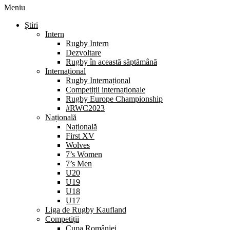
Meniu
Știri
Intern
Rugby Intern
Dezvoltare
Rugby în această săptămână
Internațional
Rugby Internațional
Competiții internaționale
Rugby Europe Championship
#RWC2023
Națională
Națională
First XV
Wolves
7’s Women
7’s Men
U20
U19
U18
U17
Liga de Rugby Kaufland
Competiții
Cupa României