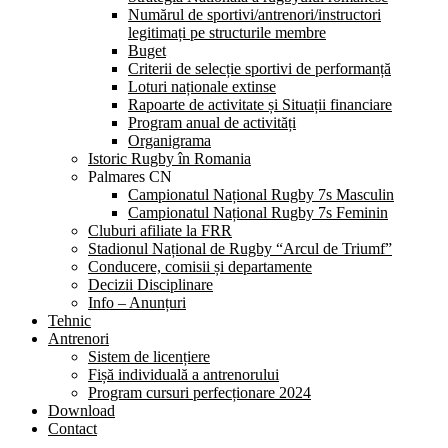
Numărul de sportivi/antrenori/instructori
legitimați pe structurile membre
Buget
Criterii de selecție sportivi de performanță
Loturi naționale extinse
Rapoarte de activitate și Situații financiare
Program anual de activități
Organigrama
Istoric Rugby în Romania
Palmares CN
Campionatul Național Rugby 7s Masculin
Campionatul Național Rugby 7s Feminin
Cluburi afiliate la FRR
Stadionul Național de Rugby “Arcul de Triumf”
Conducere, comisii și departamente
Decizii Disciplinare
Info – Anunțuri
Tehnic
Antrenori
Sistem de licențiere
Fișă individuală a antrenorului
Program cursuri perfecționare 2024
Download
Contact