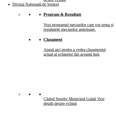
Divizia Națională de Seniori
Program & Rezultate
Vezi programul meciurilor care vor urma și
rezultatele meciurilor anterioare.
Clasament
Apasă aici pentru a vedea clasamentul
actual al echipelor din această ligă.
Clubul Sportiv Municipal Galati
Vezi
detalii despre echipă