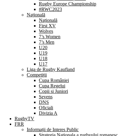
Rugby Europe Championship
#RWC2023
Națională
Națională
First XV
Wolves
7’s Women
7’s Men
U20
U19
U18
U17
Liga de Rugby Kaufland
Competiții
Cupa României
Cupa Regelui
Copii si Juniori
Sevens
DNS
Oficiali
Divizia A
RugbyTV
FRR
Informații de Interes Public
Strategia Nationala a rugbyului romanesc