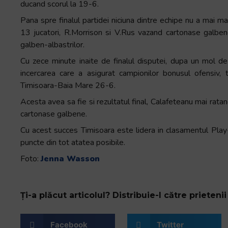
ducand scorul la 19-6.
Pana spre finalul partidei niciuna dintre echipe nu a mai mar
13 jucatori, R.Morrison si V.Rus vazand cartonase galbene
galben-albastrilor.
Cu zece minute inaite de finalul disputei, dupa un mol de m
incercarea care a asigurat campionilor bonusul ofensiv, 
Timisoara-Baia Mare 26-6.
Acesta avea sa fie si rezultatul final, Calafeteanu mai ratan
cartonase galbene.
Cu acest succes Timisoara este lidera in clasamentul Play
puncte din tot atatea posibile.
Foto:
Jenna Wasson
Ți-a plăcut articolul? Distribuie-l către prietenii 
Facebook
Twitter