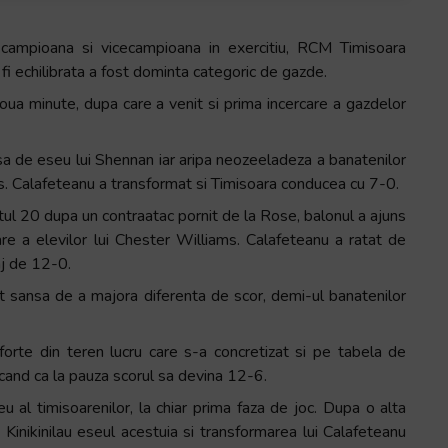
campioana si vicecampioana in exercitiu, RCM Timisoara
fi echilibrata a fost dominta categoric de gazde.
oua minute, dupa care a venit si prima incercare a gazdelor
pasa de eseu lui Shennan iar aripa neozeeladeza a banatenilor
ers. Calafeteanu a transformat si Timisoara conducea cu 7-0.
nutul 20 dupa un contraatac pornit de la Rose, balonul a ajuns
e a elevilor lui Chester Williams. Calafeteanu a ratat de
aj de 12-0.
at sansa de a majora diferenta de scor, demi-ul banatenilor
e forte din teren lucru care s-a concretizat si pe tabela de
cand ca la pauza scorul sa devina 12-6.
 al timisoarenilor, la chiar prima faza de joc. Dupa o alta
 Kinikinilau eseul acestuia si transformarea lui Calafeteanu