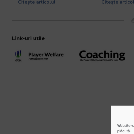
Citește articolul
Citește artico
Link-uri utile
Website-ul
plăcută.