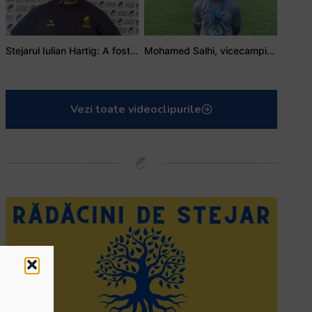
Stejarul Iulian Hartig: A fost un turneu care a unit mai mult echipa
Mohamed Salhi, vicecampion național juniori I: Rugby-ul te învață să accepți și înfrângerile
Vezi toate videoclipurile