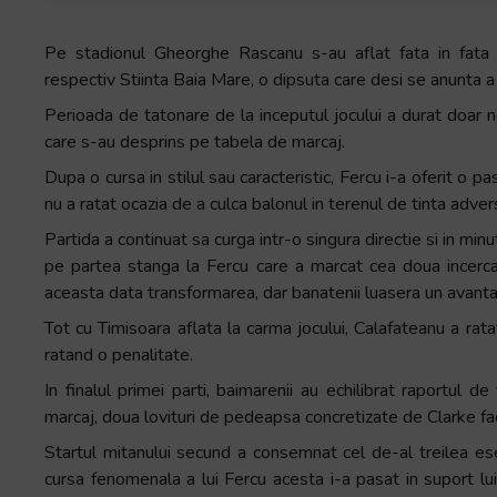
Pe stadionul Gheorghe Rascanu s-au aflat fata in fata 
respectiv Stiinta Baia Mare, o dipsuta care desi se anunta a 
Perioada de tatonare de la inceputul jocului a durat doar n
care s-au desprins pe tabela de marcaj.
Dupa o cursa in stilul sau caracteristic, Fercu i-a oferit o 
nu a ratat ocazia de a culca balonul in terenul de tinta adv
Partida a continuat sa curga intr-o singura directie si in mi
pe partea stanga la Fercu care a marcat cea doua incercar
aceasta data transformarea, dar banatenii luasera un avant
Tot cu Timisoara aflata la carma jocului, Calafateanu a rat
ratand o penalitate.
In finalul primei parti, baimarenii au echilibrat raportul d
marcaj, doua lovituri de pedeapsa concretizate de Clarke fa
Startul mitanului secund a consemnat cel de-al treilea eseu
cursa fenomenala a lui Fercu acesta i-a pasat in suport lui