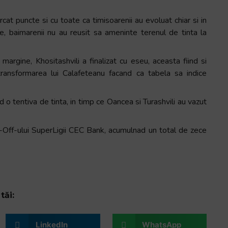
cat puncte si cu toate ca timisoarenii au evoluat chiar si in
, baimarenii nu au reusit sa ameninte terenul de tinta la
argine, Khositashvili a finalizat cu eseu, aceasta fiind si
transformarea lui Calafeteanu facand ca tabela sa indice
d o tentiva de tinta, in timp ce Oancea si Turashvili au vazut
-Off-ului SuperLigii CEC Bank, acumulnad un total de zece
tăi:
LinkedIn
WhatsApp