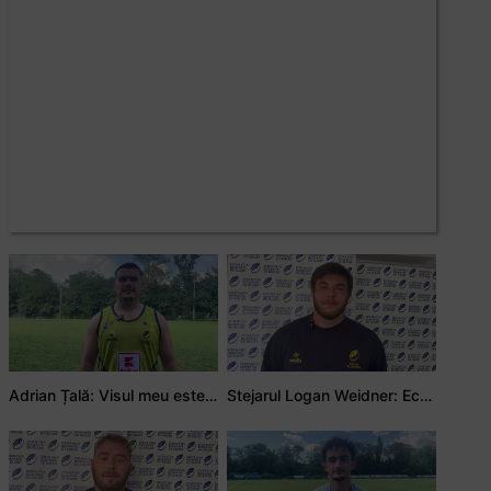
Adrian Țală: Visul meu este să debutez pentru România
Stejarul Logan Weidner: Echipa a muncit mult, iar asta se va vedea în meciurile de la Nations Cup