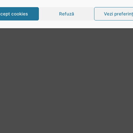
cept cookies
Refuză
Vezi preferin