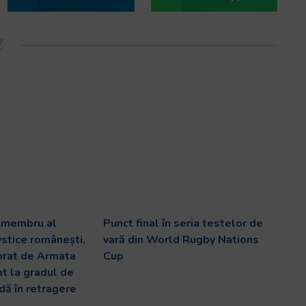
v membru al
Punct final în seria testelor de
ystice românești,
vară din World Rugby Nations
orat de Armata
Cup
at la gradul de
dă în retragere