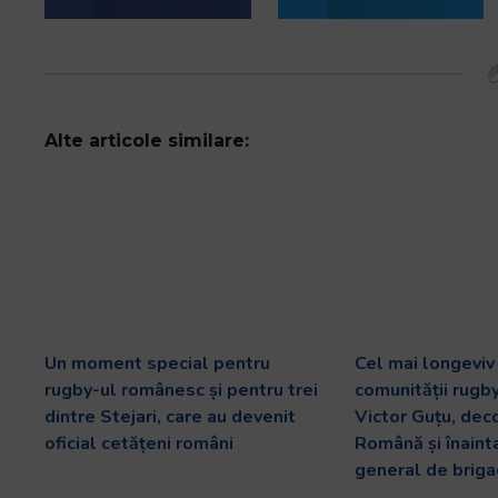
Alte articole similare:
Un moment special pentru
Cel mai longevi
rugby-ul românesc și pentru trei
comunității rugb
dintre Stejari, care au devenit
Victor Guțu, dec
oficial cetățeni români
Română și înaint
general de briga