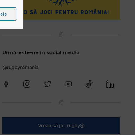
țele
Urmărește-ne în social media
@rugbyromania
Vreau să joc rugby