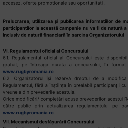
accesez, oferte promotionale sau oportunitati .
Prelucrarea, utilizarea și publicarea informațiilor de 
participanților la
această campanie nu va fi de natură a c
inclusiv de natură financiară în
sarcina Organizatorului
VI. Regulamentul oficial al Concursului
6.1. Regulamentul oficial al Concursului este disponibil
gratuit, pe întreaga durata a concursului, în format 
www.rugbyromania.ro
6.2. Organizatorul îşi rezervă dreptul de a modific
Regulamentul, fără a înștiința în prealabil participanţii cu
vreuneia din prevederile acestuia.
Orice modificări/ completări aduse prevederilor acestui 
către public prin actualizarea regulamentului pe pa
www.rugbyromania.ro
VII. Mecanismul desfăşurării Concursului