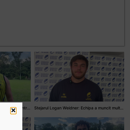
Adrian Țală: Visul meu este să debutez pentru România
Stejarul Logan Weidner: Echipa a muncit mult, iar asta se va vedea în meciurile de la Nations Cup