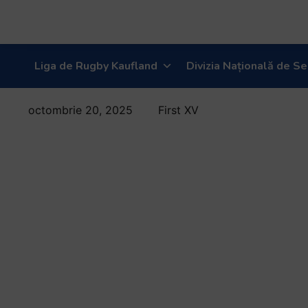
Liga de Rugby Kaufland
Divizia Națională de Se
octombrie 20, 2025
First XV
Regulament
oficial Concurs
„RUGBY
MEMORIES” –
fii parte
ACTIVĂ din
meciul