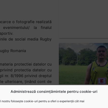
carce o fotografie realizată
evenimentului/ la finalul
sportiv.
ginile de social media Rugby
 Rugby Romania
materia protectiei datelor cu
rivind protectia datelor cu
ii nr. 8/1996 privind dreptul
le ulterioare, ținând cont de
confidențialitate, declar in
Administrează consimțămintele pentru cookie-uri
ivoc de acord ca FEDERATIA
er personal, date absolut
 nostru folosește cookie-uri pentru a oferi o experiență cât mai
tului „RUGBY MEMORIES” – fii