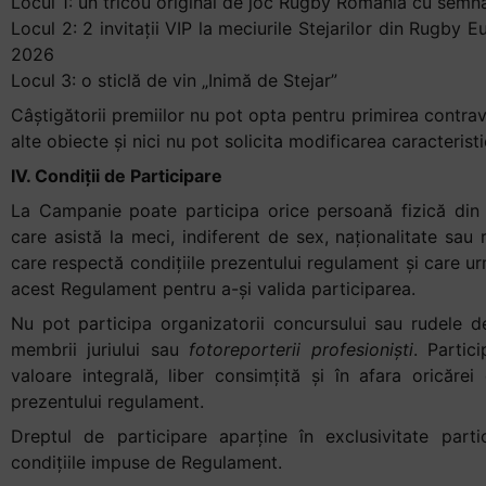
Locul 1: un tricou original de joc Rugby Romania cu semnăt
Locul 2: 2 invitații VIP la meciurile Stejarilor din Rugb
2026
Locul 3: o sticlă de vin „Inimă de Stejar”
Câștigătorii premiilor nu pot opta pentru primirea contrava
alte obiecte și nici nu pot solicita modificarea caracterist
IV. Condiții de Participare
La Campanie poate participa orice persoană fizică din 
care asistă la meci, indiferent de sex, naționalitate sau r
care respectă condițiile prezentului regulament și care ur
acest Regulament pentru a-și valida participarea.
Nu pot participa organizatorii concursului sau rudele d
membrii juriului sau
fotoreporterii profesioniști
. Partic
valoare integrală, liber consimțită și în afara oricărei
prezentului regulament.
Dreptul de participare aparține în exclusivitate partic
condițiile impuse de Regulament.