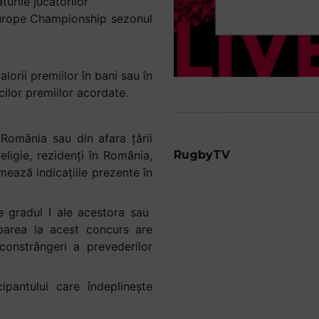
urile jucătorilor
y Europe Championship sezonul
lorii premiilor în bani sau în
icilor premiilor acordate.
România sau din afara țării
eligie, rezidenți în România,
RugbyTV
mează indicațiile prezente în
e gradul I ale acestora sau
iparea la acest concurs are
 constrângeri a prevederilor
ipantului care îndeplinește