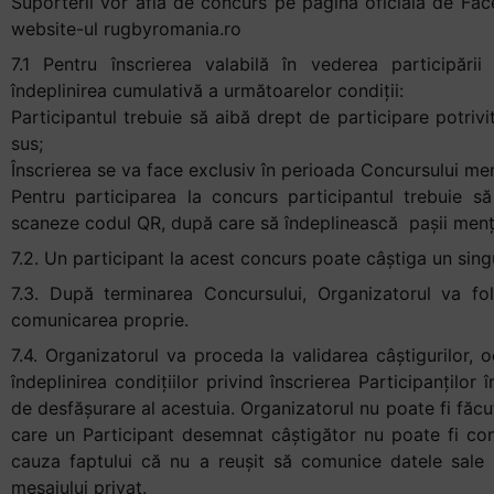
Suporterii vor afla de concurs pe pagina oficială de F
website-ul rugbyromania.ro
7.1 Pentru înscrierea valabilă în vederea participări
îndeplinirea cumulativă a următoarelor condiţii:
Participantul trebuie să aibă drept de participare potrivi
sus;
Înscrierea se va face exclusiv în perioada Concursului me
Pentru participarea la concurs participantul trebuie să
scaneze codul QR, după care să îndeplinească pașii mențio
7.2. Un participant la acest concurs poate câştiga un sing
7.3. După terminarea Concursului, Organizatorul va folo
comunicarea proprie.
7.4. Organizatorul va proceda la validarea câştigurilor, 
îndeplinirea condiţiilor privind înscrierea Participanţilo
de desfăşurare al acestuia. Organizatorul nu poate fi făcu
care un Participant desemnat câştigător nu poate fi conta
cauza faptului că nu a reuşit să comunice datele sale 
mesajului privat.