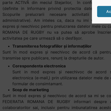
parte ACTIVĂ din meciul Stejarilor, în conformitate c
(definite in Informare privind protectia datelor cu c
Ac
Scopurile prelucrarii necesare activitatii sporti
administrative). Am inteles ca, daca nu imi voi expr
expres și neechivoc pentru prelucrarea datelor mele cu 
ROMANA DE RUGBY nu va putea să aprobe înscriere
activitatea pe care urmează să o desfășor.
Transmiterea fotografiilor și informațiilor
Sunt în mod expres și neechivoc de acord că pentru fo
transmise spre publicare, renunț la drepturile de autor.
Corespondenta electronica
Sunt in mod expres și neechivoc de acord s
electronica (e-mail,) prin utilizarea datelor mele d
formular de consimtamant.
Scop de marketing
Sunt in mod expres și neechivoc de acord sa mi se co
FEDERATIA ROMANA DE RUGBY informari despre acti
colaboratorilor sai, inclusiv pentru imbunatatirea acest