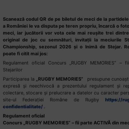
Stejarilor
Scanează codul QR de pe biletul de meci de la partidele
a României le va disputa pe teren propriu, încarcă o foto
meci, iar jucătorii vor vota cele mai reușite trei dintre
original de joc cu semnături, invitații la meciurile 
Championship, sezonul 2026 și o Inimă de Stejar. Re
poate fi citit mai jos:
Regulament oficial Concurs „RUGBY MEMORIES” – fii
Stejarilor
Participarea la
„RUGBY MEMORIES”
presupune cunoaşter
expresă şi neechivocă a prezentului regulament şi re
colectare, stocare şi prelucrare a datelor cu caracter per
site-ul Federației Române de Rugby
https://ru
confidentialitate/
.
Regulament oficial
Concurs „RUGBY MEMORIES” – fii parte ACTIVĂ din meciu