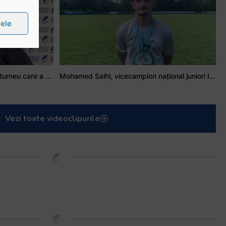
țele
Stejarul Iulian Hartig: A fost un turneu care a unit mai mult echipa
Mohamed Salhi, vicecampion național juniori I: Rugby-ul te învață să accepți și înfrângerile
Vezi toate videoclipurile