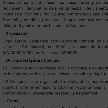
Concursul se va desfășura cu respectarea prevederi
regulament (denumit în cele ce urmează „Regulamentul”
cauză este întocmit și făcut public conform legislației apl
Termenii și condițiile prezentului Regulament, așa cum s
obligatorii pentru toți participanții la Campanie.
I. Organizator
Organizatorul campaniei este Federația Română de Rug
sector 1, Bd. Marasti, nr. 18-20, cu numar de identif
B/C/00002/2002, cod fiscal nr. 4204062
II. Durata desfășurării C
oncurs
2.1 Concursul se va desfășura în ziua meciului/ a competiți
de începerea partidei și se va încheia la două ore după te
2.2 Concursul este organizat şi desfăşurat în locația 
sportivă, prin intermediul platformei rugbyromania si
conformitate cu prevederile prezentului Regulament.
III. Premii