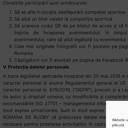
Condițiile participării sunt următoarele:
Să se afle în locația desfășurării compeției sportive
Să aibă un bilet valabil la competiția sportivă
Să scaneze codul QR de pe biletul de acces și să în
înainte de începerea evenimentului/ în timpul 
evenimentului, care să aibă legătură cu evenimentul 
Cele mai originale fotografii vor fi postate pe pa
Romania
Câștigătorii vor fi anunțati pe pagina de Facebook
V. Protecția datelor personale
In baza legislatiei aplicabile incepand din 25 mai 2018 in 
caracter personal si anume Regulamentul general al UE p
caracter personal nr. 679/2016, (“GDPR”), precum și a Leg
de autor și drepturi conexe, cu modificările și completări
recomandările ISO 27701 – managementul informațiilor de 
mod expres urmatoarele: Sunt in mod expres și neech
ROMANA DE RUGBY să prelucreze datele mele cu caract
Website-ul
necesare pentru prestarea activitatilor în cadrul proice
plăcută.