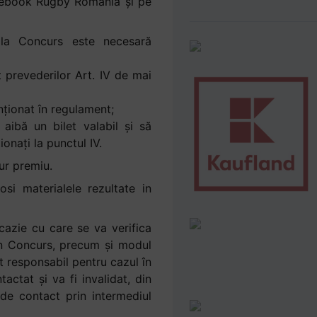
acebook Rugby Romania și pe
i la Concurs este necesară
t prevederilor Art. IV de mai
nţionat în regulament;
 aibă un bilet valabil și să
nați la punctul IV.
ur premiu.
si materialele rezultate in
ocazie cu care se va verifica
r în Concurs, precum şi modul
t responsabil pentru cazul în
ctat şi va fi invalidat, din
de contact prin intermediul