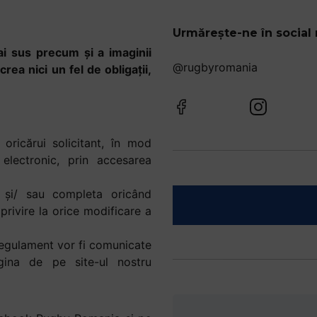
Urmărește-ne în social
mai sus precum și a imaginii
@rugbyromania
rea nici un fel de obligații,
 oricărui solicitant, în mod
electronic, prin accesarea
a şi/ sau completa oricând
 privire la orice modificare a
Regulament vor fi comunicate
gina de pe site-ul nostru