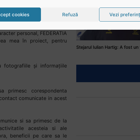
u Regulamentul proiectului
aracter personal, sectiunea
cept cookies
Refuză
Vezi preferin
ve, resurse umane și/sau
ima consimtamantul, in mod
caracter personal, FEDERATIA
a mea în proiect, pentru
tografiile și informațiile
a primesc corespondenta
e contact comunicate in acest
munice si sa primesc de la
vitatile acesteia si ale
ora, beneficii pe care sa le