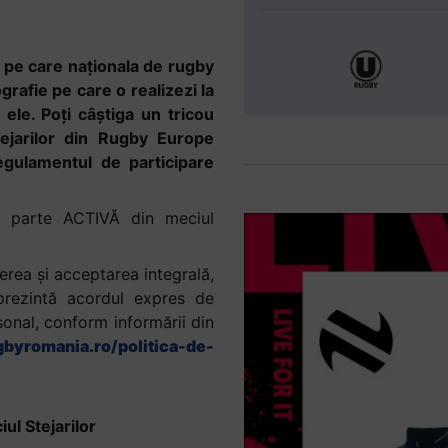
 pe care naționala de rugby
grafie pe care o realizezi la
 ele. Poți câștiga un tricou
Stejarilor din Rugby Europe
gulamentul de participare
 parte ACTIVĂ din meciul
ea şi acceptarea integrală,
prezintă acordul expres de
sonal, conform informării din
gbyromania.ro/politica-de-
l Stejarilor