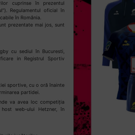
lor cuprinse în prezentul
). Regulamentul oficial în
icabile în România.
unt prezentate mai jos, sunt
by cu sediul în Bucuresti,
icare in Registrul Sportiv
ei sportive, cu o oră înainte
rminarea partidei.
unde va avea loc competiția
 host web-ului Hetzner, în