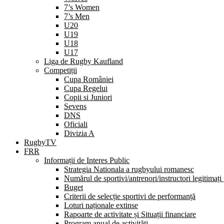
7’s Women
7’s Men
U20
U19
U18
U17
Liga de Rugby Kaufland
Competiții
Cupa României
Cupa Regelui
Copii si Juniori
Sevens
DNS
Oficiali
Divizia A
RugbyTV
FRR
Informații de Interes Public
Strategia Nationala a rugbyului romanesc
Numărul de sportivi/antrenori/instructori legitimați
Buget
Criterii de selecție sportivi de performanță
Loturi naționale extinse
Rapoarte de activitate și Situații financiare
Program anual de activități