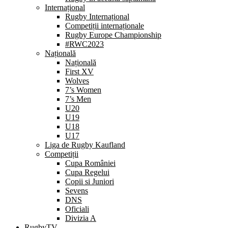
Internațional
Rugby Internațional
Competiții internaționale
Rugby Europe Championship
#RWC2023
Națională
Națională
First XV
Wolves
7’s Women
7’s Men
U20
U19
U18
U17
Liga de Rugby Kaufland
Competiții
Cupa României
Cupa Regelui
Copii si Juniori
Sevens
DNS
Oficiali
Divizia A
RugbyTV