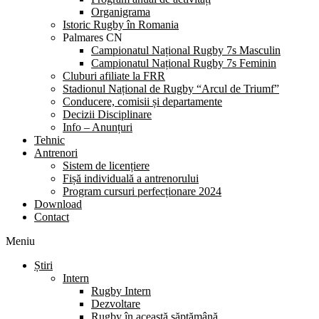
Organigrama
Istoric Rugby în Romania
Palmares CN
Campionatul Național Rugby 7s Masculin
Campionatul Național Rugby 7s Feminin
Cluburi afiliate la FRR
Stadionul Național de Rugby “Arcul de Triumf”
Conducere, comisii și departamente
Decizii Disciplinare
Info – Anunțuri
Tehnic
Antrenori
Sistem de licențiere
Fișă individuală a antrenorului
Program cursuri perfecționare 2024
Download
Contact
Meniu
Știri
Intern
Rugby Intern
Dezvoltare
Rugby în această săptămână