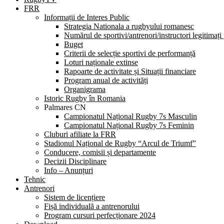
FRR
Informații de Interes Public
Strategia Nationala a rugbyului romanesc
Numărul de sportivi/antrenori/instructori legitimați
Buget
Criterii de selecție sportivi de performanță
Loturi naționale extinse
Rapoarte de activitate și Situații financiare
Program anual de activități
Organigrama
Istoric Rugby în Romania
Palmares CN
Campionatul Național Rugby 7s Masculin
Campionatul Național Rugby 7s Feminin
Cluburi afiliate la FRR
Stadionul Național de Rugby “Arcul de Triumf”
Conducere, comisii și departamente
Decizii Disciplinare
Info – Anunțuri
Tehnic
Antrenori
Sistem de licențiere
Fișă individuală a antrenorului
Program cursuri perfecționare 2024