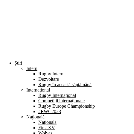
Știri
Intern
Rugby Intern
Dezvoltare
Rugby în această săptămână
Internațional
Rugby Internațional
Competiții internaționale
Rugby Europe Championship
#RWC2023
Națională
Națională
First XV
Wolves