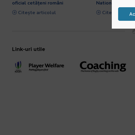
oficial cetățeni români
Nations Cup
Citește articolul
Citește artico
Ac
Link-uri utile