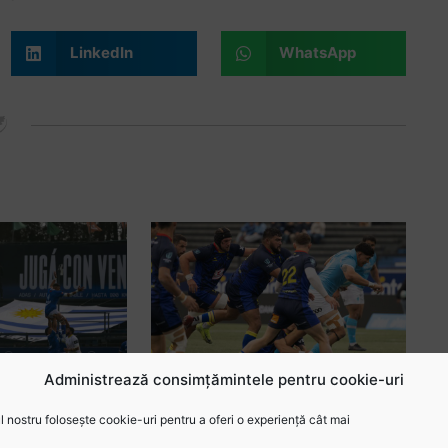
LinkedIn
WhatsApp
Administrează consimțămintele pentru cookie-uri
 Samoa la ultima
Echipa României pentru Samoa. 2
i obține prima
schimbări în Primul XV față de
 nostru folosește cookie-uri pentru a oferi o experiență cât mai
 inaugurală
partida trecută, Terblanche în