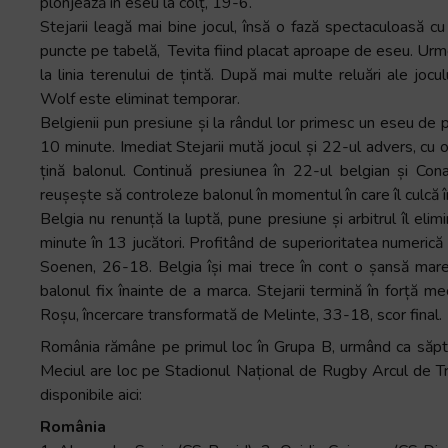
plonjează în eseu la colț, 19-6.
Stejarii leagă mai bine jocul, însă o fază spectaculoasă cu
puncte pe tabelă, Tevita fiind placat aproape de eseu. Urme
la linia terenului de țintă. După mai multe reluări ale jocu
Wolf este eliminat temporar.
Belgienii pun presiune și la rândul lor primesc un eseu de 
10 minute. Imediat Stejarii mută jocul și 22-ul advers, cu 
țină balonul. Continuă presiunea în 22-ul belgian și Co
reușește să controleze balonul în momentul în care îl culcă î
Belgia nu renunță la luptă, pune presiune și arbitrul îl e
minute în 13 jucători. Profitând de superioritatea numerică
Soenen, 26-18. Belgia își mai trece în cont o șansă mare
balonul fix înainte de a marca. Stejarii termină în forță me
Roșu, încercare transformată de Melinte, 33-18, scor final.
România rămâne pe primul loc în Grupa B, urmând ca săptăm
Meciul are loc pe Stadionul Național de Rugby Arcul de Tr
disponibile aici:
România