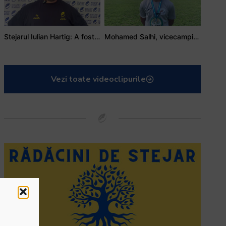
Stejarul Iulian Hartig: A fost un turneu care a unit mai mult echipa
Mohamed Salhi, vicecampion național juniori I: Rugby-ul te învață să accepți și înfrângerile
Vezi toate videoclipurile