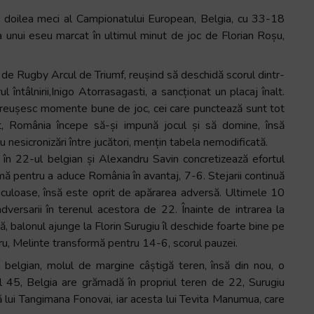
al doilea meci al Campionatului European, Belgia, cu 33-18
ma unui eseu marcat în ultimul minut de joc de Florian Roșu,
 de Rugby Arcul de Triumf, reușind să deschidă scorul dintr-
 întâlnirii,Inigo Atorrasagasti, a sancționat un placaj înalt.
i reușesc momente bune de joc, cei care punctează sunt tot
at, România începe să-și impună jocul și să domine, însă
 nesicronizări între jucători, mențin tabela nemodificată.
 în 22-ul belgian și Alexandru Savin concretizează efortul
rmă pentru a aduce România în avantaj, 7-6. Stejarii continuă
culoase, însă este oprit de apărarea adversă. Ultimele 10
adversarii în terenul acestora de 22. Înainte de intrarea la
 balonul ajunge la Florin Surugiu îl deschide foarte bine pe
u, Melinte transformă pentru 14-6, scorul pauzei.
l belgian, molul de margine câștigă teren, însă din nou, o
ul 45, Belgia are grămadă în propriul teren de 22, Surugiu
 lui Tangimana Fonovai, iar acesta lui Tevita Manumua, care