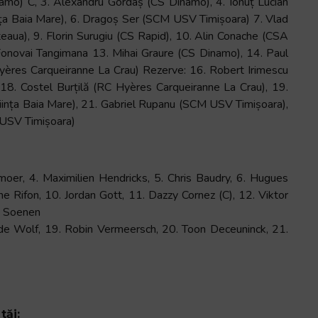
namo) C, 3. Alexandru Gordaș (CS Dinamo), 4. Ionuț Lucian
ța Baia Mare), 6. Dragoș Ser (SCM USV Timișoara) 7. Vlad
aua), 9. Florin Surugiu (CS Rapid), 10. Alin Conache (CSA
onovai Tangimana 13. Mihai Graure (CS Dinamo), 14. Paul
yères Carqueiranne La Crau) Rezerve: 16. Robert Irimescu
18. Costel Burțilă (RC Hyères Carqueiranne La Crau), 19.
ința Baia Mare), 21. Gabriel Rupanu (SCM USV Timișoara),
 USV Timișoara)
oer, 4. Maximilien Hendricks, 5. Chris Baudry, 6. Hugues
he Rifon, 10. Jordan Gott, 11. Dazzy Cornez (C), 12. Viktor
n Soenen
 de Wolf, 19. Robin Vermeersch, 20. Toon Deceuninck, 21.
tăi: