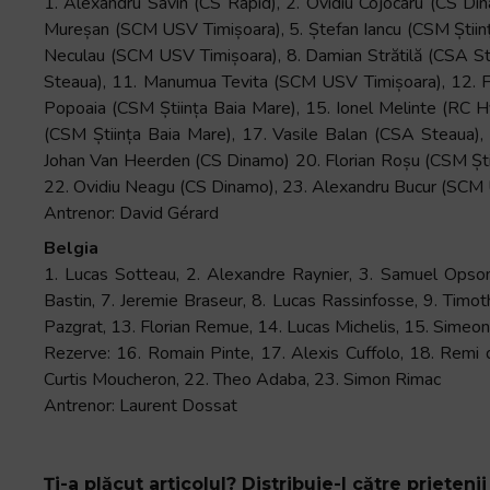
1. Alexandru Savin (CS Rapid), 2. Ovidiu Cojocaru (CS Di
Mureșan (SCM USV Timișoara), 5. Ștefan Iancu (CSM Știin
Neculau (SCM USV Timișoara), 8. Damian Strătilă (CSA Ste
Steaua), 11. Manumua Tevita (SCM USV Timișoara), 12. F
Popoaia (CSM Știința Baia Mare), 15. Ionel Melinte (RC H
(CSM Știința Baia Mare), 17. Vasile Balan (CSA Steaua), 
Johan Van Heerden (CS Dinamo) 20. Florian Roșu (CSM Ști
22. Ovidiu Neagu (CS Dinamo), 23. Alexandru Bucur (SCM
Antrenor: David Gérard
Belgia
1. Lucas Sotteau, 2. Alexandre Raynier, 3. Samuel Opsom
Bastin, 7. Jeremie Braseur, 8. Lucas Rassinfosse, 9. Timot
Pazgrat, 13. Florian Remue, 14. Lucas Michelis, 15. Simeo
Rezerve: 16. Romain Pinte, 17. Alexis Cuffolo, 18. Remi
Curtis Moucheron, 22. Theo Adaba, 23. Simon Rimac
Antrenor: Laurent Dossat
Ți-a plăcut articolul? Distribuie-l către prietenii 