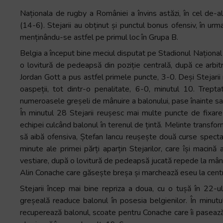
Naționala de rugby a României a învins astăzi, în cel de-
(14-6). Stejarii au obținut și punctul bonus ofensiv, în ur
menținându-se astfel pe primul loc în Grupa B.
Belgia a început bine meciul disputat pe Stadionul Național
o lovitură de pedeapsă din poziție centrală, după ce arbitrul
Jordan Gott a pus astfel primele puncte, 3-0. Deși Stejari
oaspeții, tot dintr-o penalitate, 6-0, minutul 10. Trept
numeroasele greșeli de mânuire a balonului, pase înainte sau
În minutul 28 Stejarii reușesc mai multe puncte de fixare
echipei culcând balonul în terenul de țintă. Melinte transfo
să aibă ofensiva, Ștefan Iancu reușește două curse specta
minute ale primei părți aparțin Stejarilor, care își macină 
vestiare, după o lovitură de pedeapsă jucată repede la mână,
Alin Conache care găsește breșa și marchează eseu la centr
Stejarii încep mai bine repriza a doua, cu o tușă în 22-u
greșeală readuce balonul în posesia belgienilor. În minut
recuperează balonul, scoate pentru Conache care îi pasează