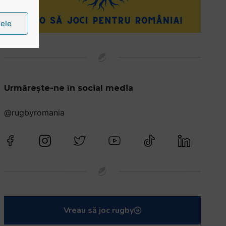
țele
Urmărește-ne în social media
@rugbyromania
Vreau să joc rugby