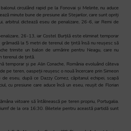
 balonul circulând rapid pe la Fonovai și Melinte, nu aduce
ază minute bune de presiune ale Stejarilor, care sunt opriți
lui, arbitrul dictează eseu de penalizare, 26-6, iar Remi de
penalizare, 26-13, iar Costel Burțilă este eliminat temporar
o grămadă la 5 metri de terenul de țintă însă nu reușesc să
nache trimite un balon de urmărire pentru Neagu, care nu
n terenul de țintă.
limină temporar și pe Alin Conache, România evoluând câteva
 de pe teren, oaspeții reușesc o nouă încercare prin Simeon
 de eseu, după ce Dazzy Cornez, căpitanul echipei, scapă
ciul, cu presiune care aduce încă un eseu, reușit de Florian
âna viitoare să întâlnească pe teren propriu, Portugalia.
iumf de la ora 16:30. Biletele pentru această partidă sunt