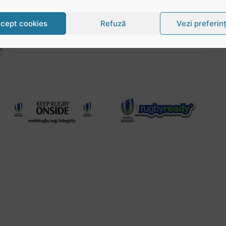
fața debutului
lul
Citește articolul
cept cookies
Refuză
Vezi preferin