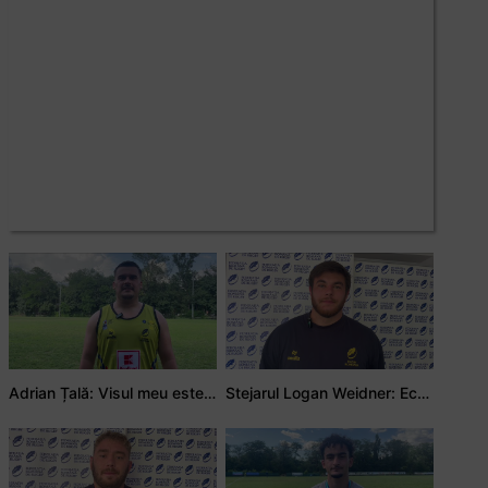
Adrian Țală: Visul meu este să debutez pentru România
Stejarul Logan Weidner: Echipa a muncit mult, iar asta se va vedea în meciurile de la Nations Cup