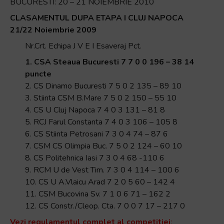
BUCURESTI: 20 – 21 NOIEMBRIE 2010
CLASAMENTUL DUPA ETAPA I CLUJ NAPOCA
21/22 Noiembrie 2009
Nr.Crt. Echipa J V E I Esaveraj Pct.
1. CSA Steaua Bucuresti 7 7 0 0 196 – 38 14
puncte
2. CS Dinamo Bucuresti 7 5 0 2 135 – 89 10
3. Stiinta CSM B.Mare 7 5 0 2 150 – 55 10
4. CS U Cluj Napoca 7 4 0 3 131 – 81 8
5. RCJ Farul Constanta 7 4 0 3 106 – 105 8
6. CS Stiinta Petrosani 7 3 0 4 74 – 87 6
7. CSM CS Olimpia Buc. 7 5 0 2 124 – 60 10
8. CS Politehnica Iasi 7 3 0 4 68 -110 6
9. RCM U de Vest Tim. 7 3 0 4 114 – 100 6
10. CS U A.Vlaicu Arad 7 2 0 5 60 – 142 4
11. CSM Bucovina Sv. 7 1 0 6 71 – 162 2
12. CS Constr./Cleop. Cta. 7 0 0 7 17 – 217 0
Vezi regulamentul complet al competitiei
: