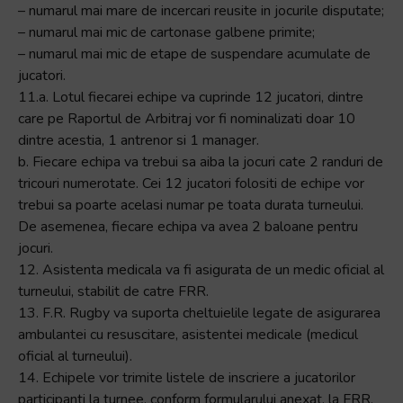
– numarul mai mare de incercari reusite in jocurile disputate;
– numarul mai mic de cartonase galbene primite;
– numarul mai mic de etape de suspendare acumulate de
jucatori.
11.a. Lotul fiecarei echipe va cuprinde 12 jucatori, dintre
care pe Raportul de Arbitraj vor fi nominalizati doar 10
dintre acestia, 1 antrenor si 1 manager.
b. Fiecare echipa va trebui sa aiba la jocuri cate 2 randuri de
tricouri numerotate. Cei 12 jucatori folositi de echipe vor
trebui sa poarte acelasi numar pe toata durata turneului.
De asemenea, fiecare echipa va avea 2 baloane pentru
jocuri.
12. Asistenta medicala va fi asigurata de un medic oficial al
turneului, stabilit de catre FRR.
13. F.R. Rugby va suporta cheltuielile legate de asigurarea
ambulantei cu resuscitare, asistentei medicale (medicul
oficial al turneului).
14. Echipele vor trimite listele de inscriere a jucatorilor
participanti la turnee, conform formularului anexat, la FRR,