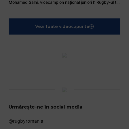
Mohamed Salhi, vicecampion național juniori I: Rugby-ul te învață să accepți și înfrângerile
Vezi toate videoclipurile
Urmărește-ne în social media
@rugbyromania