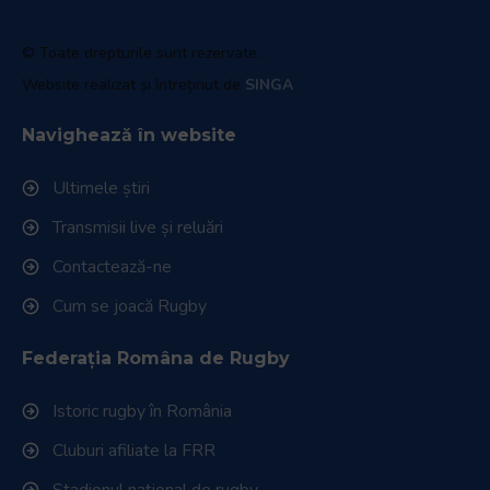
© Toate drepturile sunt rezervate.
Website realizat și întreținut de
SINGA
Navighează în website
Ultimele știri
Transmisii live și reluări
Contactează-ne
Cum se joacă Rugby
Federația Româna de Rugby
Istoric rugby în România
Cluburi afiliate la FRR
Stadionul național de rugby