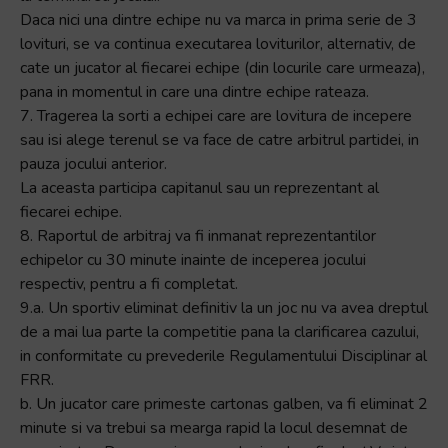
Daca nici una dintre echipe nu va marca in prima serie de 3
lovituri, se va continua executarea loviturilor, alternativ, de
cate un jucator al fiecarei echipe (din locurile care urmeaza),
pana in momentul in care una dintre echipe rateaza.
7. Tragerea la sorti a echipei care are lovitura de incepere
sau isi alege terenul se va face de catre arbitrul partidei, in
pauza jocului anterior.
La aceasta participa capitanul sau un reprezentant al
fiecarei echipe.
8. Raportul de arbitraj va fi inmanat reprezentantilor
echipelor cu 30 minute inainte de inceperea jocului
respectiv, pentru a fi completat.
9.a. Un sportiv eliminat definitiv la un joc nu va avea dreptul
de a mai lua parte la competitie pana la clarificarea cazului,
in conformitate cu prevederile Regulamentului Disciplinar al
FRR.
b. Un jucator care primeste cartonas galben, va fi eliminat 2
minute si va trebui sa mearga rapid la locul desemnat de