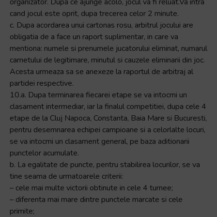
organizator. Dupa ce ajunge acolo, jocul va fi reluat.Va intra
cand jocul este oprit, dupa trecerea celor 2 minute.
c. Dupa acordarea unui cartonas rosu, arbitrul jocului are
obligatia de a face un raport suplimentar, in care va
mentiona: numele si prenumele jucatorului eliminat, numarul
carnetului de legitimare, minutul si cauzele eliminarii din joc.
Acesta urmeaza sa se anexeze la raportul de arbitraj al
partidei respective.
10.a. Dupa terminarea fiecarei etape se va intocmi un
clasament intermediar, iar la finalul competitiei, dupa cele 4
etape de la Cluj Napoca, Constanta, Baia Mare si Bucuresti,
pentru desemnarea echipei campioane si a celorlalte locuri,
se va intocmi un clasament general, pe baza aditionarii
punctelor acumulate.
b. La egalitate de puncte, pentru stabilirea locurilor, se va
tine seama de urmatoarele criterii:
– cele mai multe victorii obtinute in cele 4 turnee;
– diferenta mai mare dintre punctele marcate si cele
primite;