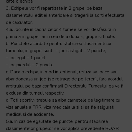
cate o echipa.
3. Echipele vor fi repartizate in 2 grupe, pe baza
clasamentului editiei anterioare si tragerii la sorti efectuata
de calculator.
4.a. Jocurile in cadrul celor 4 turnee se vor desfasura in
prima zi in grupe, iar in cea de a doua zi, grupe si finale.
b. Punctele acordate pentru stabilirea clasamentului
turneului, in grupe, sunt : – joc castigat – 2 puncte;
– joc egal – 1 punct;
– joc pierdut – 0 puncte.
c. Daca o echipa, in mod intentionat, refuza sa joace sau
abandoneaza un joc, (se retrage de pe teren), fara acordul
arbitrului, pe baza confirmarii Directorului Turneului, ea va fi
exclusa din turneul respectiv.
d. Toti sportivii trebuie sa aiba carnetele de legitimare cu
viza anuala a FRR, viza medicala la zi si sa fie asigurati
medical si de accidente.
5.a. In caz de egalitate de puncte, pentru stabilirea
clasamentelor grupelor se vor aplica prevederile ROAR,