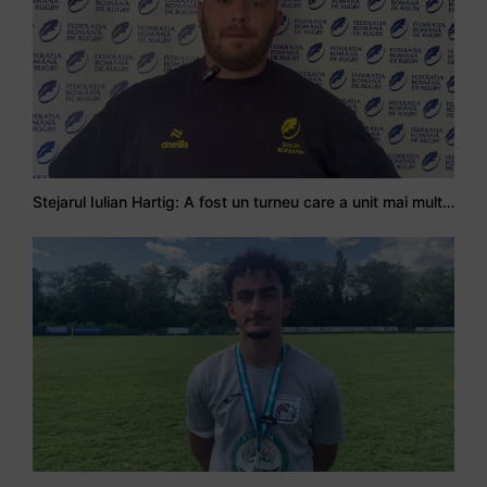
Stejarul Iulian Hartig: A fost un turneu care a unit mai mult echipa