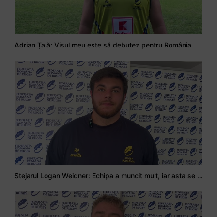
Adrian Țală: Visul meu este să debutez pentru România
Stejarul Logan Weidner: Echipa a muncit mult, iar asta se va vedea în meciurile de la Nations Cup