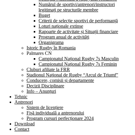
Numărul de sportivi/antrenori/instructori
legitimați pe structurile membre
Buget
Criterii de selecție sportivi de performanță
Loturi naționale extinse
Rapoarte de activitate și Situații financiare
Program anual de activități
Organigrama
Istoric Rugby în Romania
Palmares CN
Campionatul Național Rugby 7s Masculin
Campionatul Național Rugby 7s Feminin
Cluburi afiliate la FRR
Stadionul Național de Rugby “Arcul de Triumf”
Conducere, comisii și departamente
Decizii Disciplinare
Info – Anunțuri
Tehnic
Antrenori
Sistem de licențiere
Fișă individuală a antrenorului
Program cursuri perfecționare 2024
Download
Contact