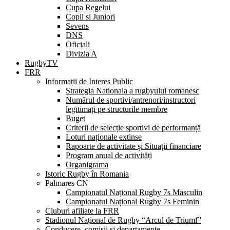
Cupa Regelui
Copii si Juniori
Sevens
DNS
Oficiali
Divizia A
RugbyTV
FRR
Informații de Interes Public
Strategia Nationala a rugbyului romanesc
Numărul de sportivi/antrenori/instructori
legitimați pe structurile membre
Buget
Criterii de selecție sportivi de performanță
Loturi naționale extinse
Rapoarte de activitate și Situații financiare
Program anual de activități
Organigrama
Istoric Rugby în Romania
Palmares CN
Campionatul Național Rugby 7s Masculin
Campionatul Național Rugby 7s Feminin
Cluburi afiliate la FRR
Stadionul Național de Rugby “Arcul de Triumf”
Conducere, comisii și departamente