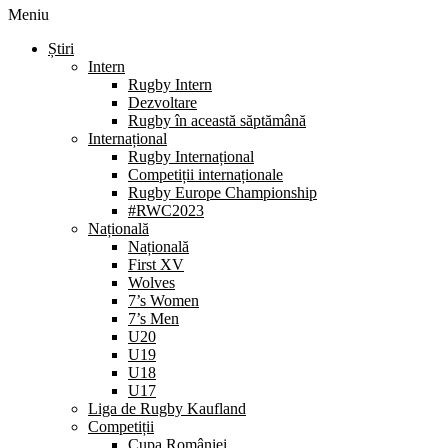
Meniu
Știri
Intern
Rugby Intern
Dezvoltare
Rugby în această săptămână
Internațional
Rugby Internațional
Competiții internaționale
Rugby Europe Championship
#RWC2023
Națională
Națională
First XV
Wolves
7’s Women
7’s Men
U20
U19
U18
U17
Liga de Rugby Kaufland
Competiții
Cupa României