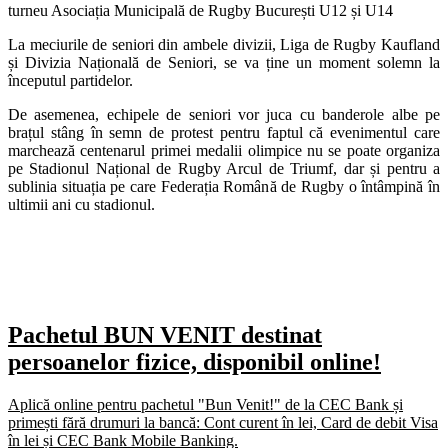
turneu Asociația Municipală de Rugby București U12 și U14
La meciurile de seniori din ambele divizii, Liga de Rugby Kaufland
și Divizia Națională de Seniori, se va ține un moment solemn la
începutul partidelor.
De asemenea, echipele de seniori vor juca cu banderole albe pe
brațul stâng în semn de protest pentru faptul că evenimentul care
marchează centenarul primei medalii olimpice nu se poate organiza
pe Stadionul Național de Rugby Arcul de Triumf, dar și pentru a
sublinia situația pe care Federația Română de Rugby o întâmpină în
ultimii ani cu stadionul.
Pachetul BUN VENIT destinat
persoanelor fizice, disponibil online!
Aplică online pentru pachetul "Bun Venit!" de la CEC Bank și
primești fără drumuri la bancă: Cont curent în lei, Card de debit Visa
în lei și CEC Bank Mobile Banking.​