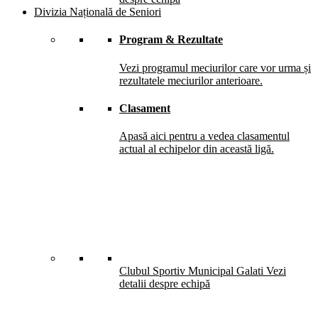
Divizia Națională de Seniori
Program & Rezultate
Vezi programul meciurilor care vor urma și
rezultatele meciurilor anterioare.
Clasament
Apasă aici pentru a vedea clasamentul
actual al echipelor din această ligă.
Clubul Sportiv Municipal Galati
Vezi
detalii despre echipă