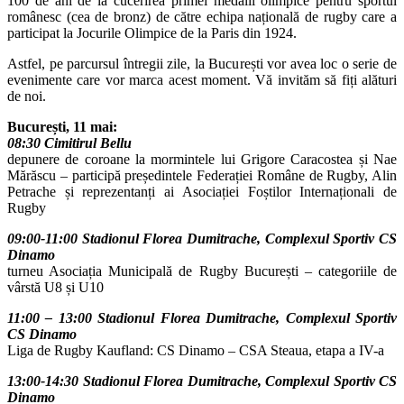
100 de ani de la cucerirea primei medalii olimpice pentru sportul
românesc (cea de bronz) de către echipa națională de rugby care a
participat la Jocurile Olimpice de la Paris din 1924.
Astfel, pe parcursul întregii zile, la București vor avea loc o serie de
evenimente care vor marca acest moment. Vă invităm să fiți alături
de noi.
București, 11 mai:
08:30 Cimitirul Bellu
depunere de coroane la mormintele lui Grigore Caracostea și Nae
Mărăscu – participă președintele Federației Române de Rugby, Alin
Petrache și reprezentanți ai Asociației Foștilor Internaționali de
Rugby
09:00-11:00 Stadionul Florea Dumitrache, Complexul Sportiv CS
Dinamo
turneu Asociația Municipală de Rugby București – categoriile de
vârstă U8 și U10
11:00 – 13:00 Stadionul Florea Dumitrache, Complexul Sportiv
CS Dinamo
Liga de Rugby Kaufland: CS Dinamo – CSA Steaua, etapa a IV-a
13:00-14:30 Stadionul Florea Dumitrache, Complexul Sportiv CS
Dinamo