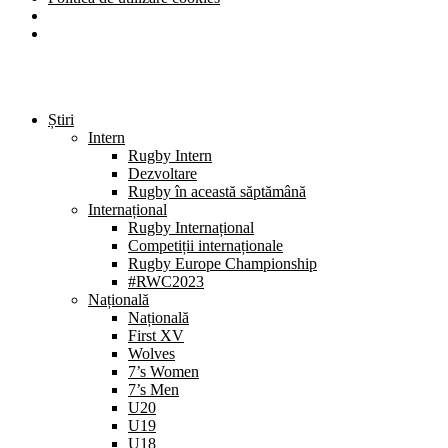
Știri
Intern
Rugby Intern
Dezvoltare
Rugby în această săptămână
Internațional
Rugby Internațional
Competiții internaționale
Rugby Europe Championship
#RWC2023
Națională
Națională
First XV
Wolves
7’s Women
7’s Men
U20
U19
U18