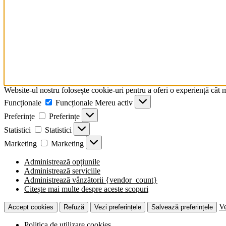
Website-ul nostru folosește cookie-uri pentru a oferi o experiență cât 
Funcționale
Funcționale
Mereu activ
Preferințe
Preferințe
Statistici
Statistici
Marketing
Marketing
Administrează opțiunile
Administrează serviciile
Administrează vânzătorii {vendor_count}
Citește mai multe despre aceste scopuri
Ve
Accept cookies
Refuză
Vezi preferințele
Salvează preferințele
Politica de utilizare cookies