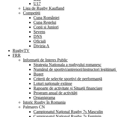
U17
Liga de Rugby Kaufland
Competiții
Cupa României
Cupa Regelui
Copii si Juniori
Sevens
DNS
Oficiali
Divizia A
RugbyTV
FRR
Informații de Interes Public
Strategia Nationala a rugbyului romanesc
Numărul de sportivi/antrenori/instructori legitimați
Buget
Criterii de selecție sportivi de performanță
Loturi naționale extinse
Rapoarte de activitate și Situații financiare
Program anual de activități
Organigrama
Istoric Rugby în Romania
Palmares CN
Campionatul Național Rugby 7s Masculin
Campionatul Național Rugby 7s Feminin