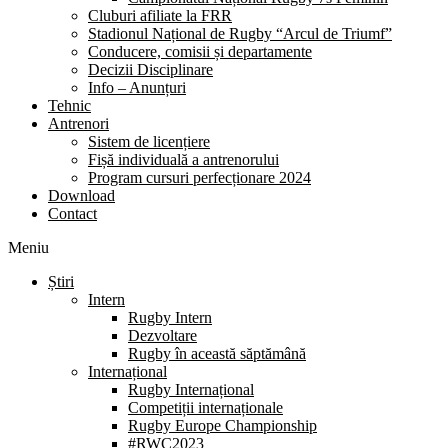
Cluburi afiliate la FRR
Stadionul Național de Rugby “Arcul de Triumf”
Conducere, comisii și departamente
Decizii Disciplinare
Info – Anunțuri
Tehnic
Antrenori
Sistem de licențiere
Fișă individuală a antrenorului
Program cursuri perfecționare 2024
Download
Contact
Meniu
Știri
Intern
Rugby Intern
Dezvoltare
Rugby în această săptămână
Internațional
Rugby Internațional
Competiții internaționale
Rugby Europe Championship
#RWC2023