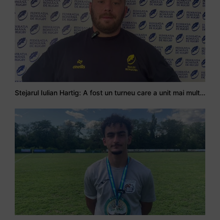
Stejarul Iulian Hartig: A fost un turneu care a unit mai mult echipa