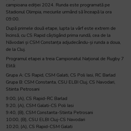
campioana ediției 2024. Runda este programată pe
Stadionul Olimpia, meciurile urmând să înceapă la ora
09:00.
După primele două etape, lupta la vârf este extrem de
încinsă, cu CS Rapid câștigând prima rundă, cea de la
Năvodari și CSM Constanța adjudecându-și runda a doua,
de la Cluj.
Programul etapei a treia Campionatul Național de Rugby 7
Elită:
Grupa A: CS Rapid, CSM Galati, CS Poli Iasi, RC Barlad
Grupa B: CSM Constanta, CSU ELBI Cluj, CS Navodari,
Stiinta Petrosani
9:00, (A), CS Rapid-RC Barlad
9:20, (A), CSM Galati-CS Poli Iasi
9:40, (B), CSM Constanta-Stiinta Petrosani
10:00, (B), CSU ELBI Cluj-CS Navodari
10:20, (A), CS Rapid-CSM Galati