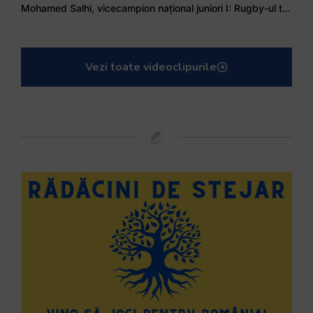
Mohamed Salhi, vicecampion național juniori I: Rugby-ul te învață să accepți și înfrângerile
Vezi toate videoclipurile