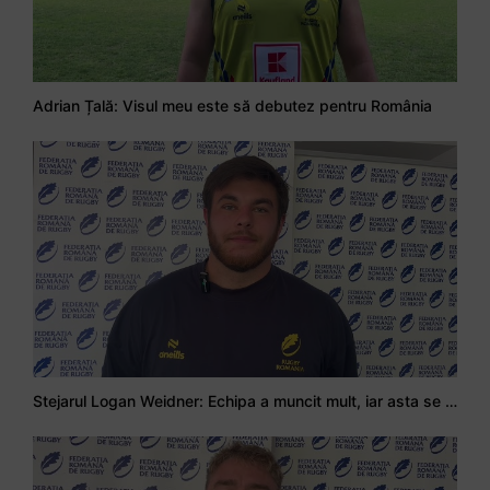
Adrian Țală: Visul meu este să debutez pentru România
Stejarul Logan Weidner: Echipa a muncit mult, iar asta se va vedea în meciurile de la Nations Cup