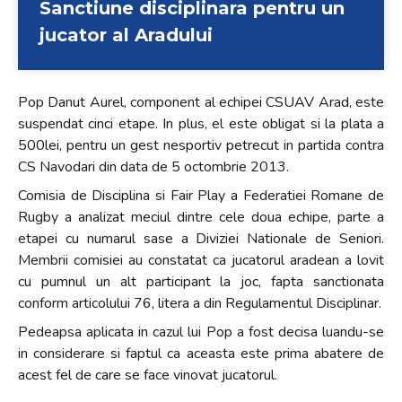
Sanctiune disciplinara pentru un
+
jucator al Aradului
/".
This
shortcut
Pop Danut Aurel, component al echipei CSUAV Arad, este
activates
suspendat cinci etape. In plus, el este obligat si la plata a
the
500lei, pentru un gest nesportiv petrecut in partida contra
screen
CS Navodari din data de 5 octombrie 2013.
reader
to
Comisia de Disciplina si Fair Play a Federatiei Romane de
help
Rugby a analizat meciul dintre cele doua echipe, parte a
you
etapei cu numarul sase a Diviziei Nationale de Seniori.
navigate
Membrii comisiei au constatat ca jucatorul aradean a lovit
and
cu pumnul un alt participant la joc, fapta sanctionata
interact
conform articolului 76, litera a din Regulamentul Disciplinar.
with
Pedeapsa aplicata in cazul lui Pop a fost decisa luandu-se
the
in considerare si faptul ca aceasta este prima abatere de
content.
acest fel de care se face vinovat jucatorul.