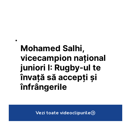
Mohamed Salhi,
vicecampion național
juniori I: Rugby-ul te
învață să accepți și
înfrângerile
Vezi toate videoclipurile