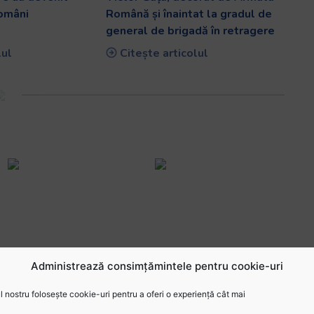
români
Română și înaintat la gradul de
general de brigadă în retragere
lul
Citește articolul
Administrează consimțămintele pentru cookie-uri
 nostru folosește cookie-uri pentru a oferi o experiență cât mai