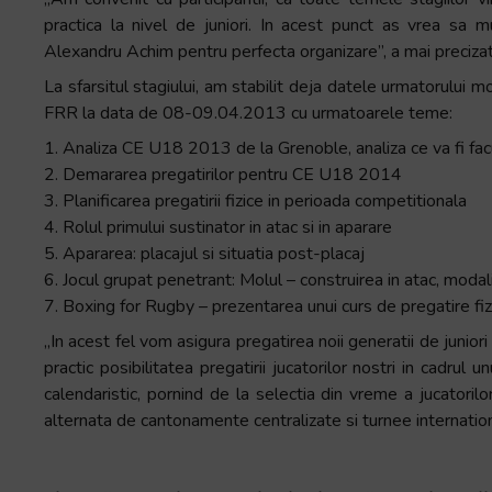
practica la nivel de juniori. In acest punct as vrea sa mu
Alexandru Achim pentru perfecta organizare”, a mai precizat 
La sfarsitul stagiului, am stabilit deja datele urmatorului m
FRR la data de 08-09.04.2013 cu urmatoarele teme:
1. Analiza CE U18 2013 de la Grenoble, analiza ce va fi facu
2. Demararea pregatirilor pentru CE U18 2014
3. Planificarea pregatirii fizice in perioada competitionala
4. Rolul primului sustinator in atac si in aparare
5. Apararea: placajul si situatia post-placaj
6. Jocul grupat penetrant: Molul – construirea in atac, modal
7. Boxing for Rugby – prezentarea unui curs de pregatire f
„In acest fel vom asigura pregatirea noii generatii de juni
practic posibilitatea pregatirii jucatorilor nostri in cadrul
calendaristic, pornind de la selectia din vreme a jucatorilor
alternata de cantonamente centralizate si turnee internation