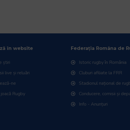
ză în website
Federația Româna de 
 știri
Istoric rugby în România
i live și reluări
Cluburi afiliate la FRR
tează-ne
Stadionul național de rug
 joacă Rugby
Conducere, comisii și de
Info - Anunțuri