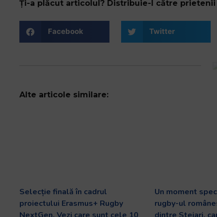
Ți-a plăcut articolul? Distribuie-l către prietenii 
Facebook
Twitter
Alte articole similare:
Selecție finală în cadrul
Un moment speci
proiectului Erasmus+ Rugby
rugby-ul românes
NextGen. Vezi care sunt cele 10
dintre Stejari, c