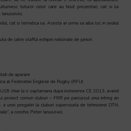
ltumesc tuturor celor care au tinut prezentari, cat si lui
Ianuseivici.
odul, cat si tematica sa. Acesta ar urma sa aiba loc in sediul
ta de catre stafful echipei nationale de juniori
itati de aparare
izica al Federatiei Engleze de Rugby (RFU)
ori U18 chiar la o saptamana dupa incheierea CE 2013, avand
 unui proiect comun cluburi – FRR pe parcursul unui intreg an
, a unei pregatiri la cluburi supervizata de tehnicienii DTN,
ale”, a conchis Peter Ianusevici.