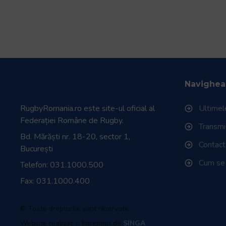
Navighea
RugbyRomania.ro
este site-ul oficial al
Ultimele
Federației Române de Rugby.
Transmisi
Bd. Mărăști nr. 18-20, sector 1,
Contac
București
Cum se
Telefon:
031.1000.500
Fax: 031.1000.400
© Toate drepturile sunt rezervate.
Website realizat și întreținut de
SINGA