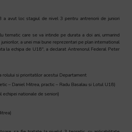
 avut loc stagiul de nivel 3 pentru antrenorii de juniori
lu tematic care se va intinde pe durata a doi ani, urmarind
l juniorilor, a unei mai bune reprezentari pe plan international
anta la echipa de U18″, a declarat Antrenorul Federal Peter
rolului si prioritatilor acestui Departament
retic – Daniel Mitrea, practic – Radu Basalau si Lotul U18)
l echipei nationale de seniori)
itrea)
oare, sa fie tratate la nivelul 3 teoretic, cu aplicabilitate