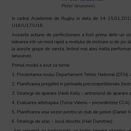
Peter Ianusevici.
In cadrul Academiei de Rugby, in data de 14-15.01.2013 a
U16/U17/U18.
Aceasta actiune de perfectionare a fost prima dintr-un cic
ridicarea intr-un mod rapid a nivelului de instruire si de joc a
la aceste grupe de varsta, tintind mai ales inalta perform
Ianusevici.
Primul modul a avut ca teme:
1. Prezentarea noului Departament Tehnic National (DTN), a 
2. Planificarea pregatirii in perioada precompetitionala (teo
3. Strategii de aparare (Neill Kelly – antrenorul de aparare a
4. Evaluarea arbitrajului (Toma Valeriu – presedintele CCA)
5. Planificarea unui sezon pentru un club de juniori (Daniel M
6. Strategii de atac – Jocul deschis (Hari Dumitras)
„Am convenit cu participantii, ca toate temele stagiilor viit