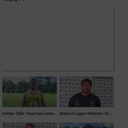
Adrian Țală: Visul meu este să debutez pentru România
Stejarul Logan Weidner: Echipa a muncit mult, iar asta se va vedea în meciurile de la Nations Cup