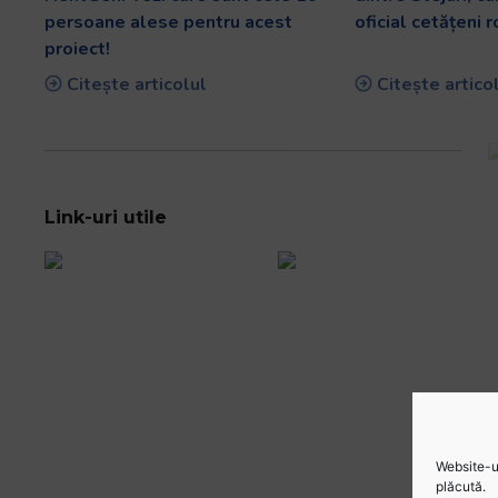
persoane alese pentru acest
oficial cetățeni 
proiect!
Citește articolul
Citește artico
Link-uri utile
Website-ul
plăcută.