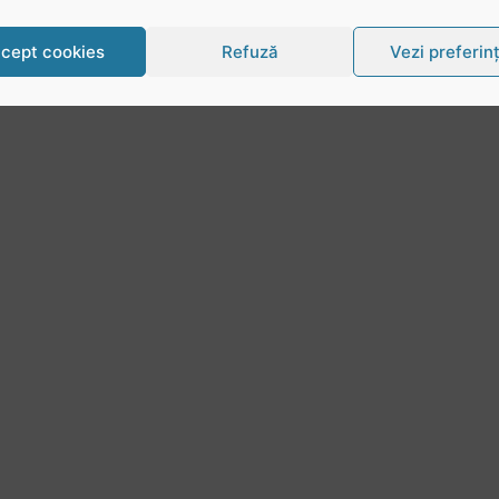
cept cookies
Refuză
Vezi preferin