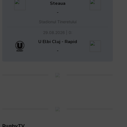
Steaua
-
Stadionul Tineretului
29.08.2026 | 0:
U Elbi Cluj - Rapid
-
RugbyTV