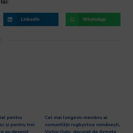
tăi:
LinkedIn
WhatsApp
al pentru
Cel mai longeviv membru al
c și pentru trei
comunității rugbystice românești,
are au devenit
Victor Guțu, decorat de Armata