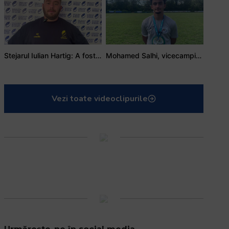
Stejarul Iulian Hartig: A fost un turneu care a unit mai mult echipa
Mohamed Salhi, vicecampion național juniori I: Rugby-ul te învață să accepți și înfrângerile
Vezi toate videoclipurile