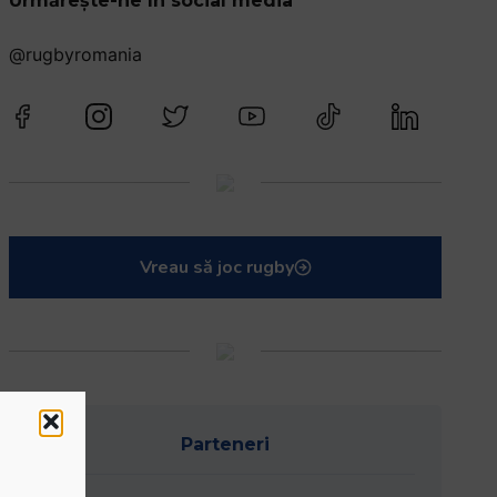
Urmărește-ne în social media
@rugbyromania
Vreau să joc rugby
Parteneri