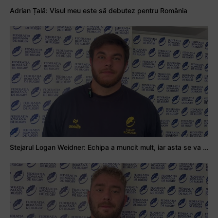
Adrian Țală: Visul meu este să debutez pentru România
Stejarul Logan Weidner: Echipa a muncit mult, iar asta se va vedea în meciurile de la Nations Cup