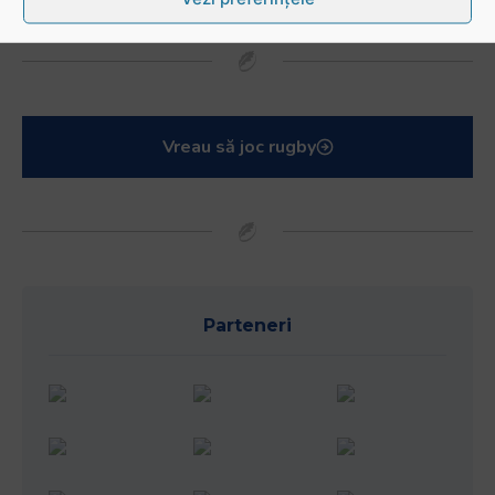
Vreau să joc rugby
Parteneri