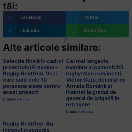
tăi:
Facebook
Twitter
LinkedIn
WhatsApp
Alte articole similare:
Selecție finală în cadrul
Cel mai longeviv
proiectului Erasmus+
membru al comunității
Rugby NextGen. Vezi
rugbystice românești,
care sunt cele 10
Victor Guțu, decorat de
persoane alese pentru
Armata Română și
acest proiect!
înaintat la gradul de
general de brigadă în
Citește articolul
retragere
Citește articolul
Rugby NextGen: Au
început înscrierile