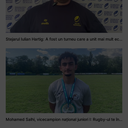
Stejarul Iulian Hartig: A fost un turneu care a unit mai mult echipa
Mohamed Salhi, vicecampion național juniori I: Rugby-ul te învață să accepți și înfrângerile