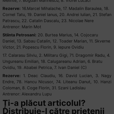
Melinte, 7. Bogdan Marinescu, 8. Viorel Lucaci
Rezerve:
16.Marcel Mihalache, 17. Madalin Baraulea, 18.
Cornel Tatu, 19. Daniel Ianus, 20. Andrei Iulian, 21. Stefan
Patrascu, 22. Catalin Dascalu, 23. Nicolae Nere
Antrenor: Marin Mot
Stiinta Petrosani:
20. Burtea Marius, 14. Cojocaru
Daniel, 13. Sabau Catalin, 12. Toader Marian, 11. Skverne
Victor, 21. Popescu Florin, 9. Iepure Ovidiu
17. Calarasu Silviu, 2. Militaru Gigi, 71. Dragomir Radu, 4.
Ungureanu Emilian, 18. Calugareanu Adrian, 6. Bratu
Ovidiu, 19. Ababei Petrica, 7. Ivan Daniel (C)
Rezerve:
1. Deac Claudiu, 16. David Lucian, 3. Nagy
Endre, 78. Hancu Nicusor, 74. Liteanu Danut, 10. Hanzi
Coloman, 8. Coge Florin, 31. Szani Ladislau
Antrenor: Alexandru Lupu
Ți-a plăcut articolul?
Distribuie-l către prietenii