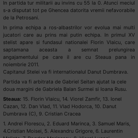
In partida tur militarii au invins cu 55 la 0. Atunci meciul
s-a disputat tot pe Ghencea datorita vremii nefavorabile
de la Petrosani.
In prima echipa a ros-albastrilor vor evolua mai multi
jucatori care au prins mai putin echipa. In primul XV
stelist apare si fundasul nationalei Florin Vlaicu, care
saptamana aceasta a semnat prelungirea
angajamentului pe care il are cu Steaua pana in
noiembrie 2011.
Capitanul Stelei va fi internationalul Danut Dumbrava.
Partida va fi arbitrata de Gabriel Seitan ajutat la cele
doua margini de Gabriela Balan Surmei si Ioana Rusu.
Steaua:
15. Florin Vlaicu, 14. Viorel Zamfir, 13. Ionel
Cazan, 12. Dan Vlad, 11. Vlad Hodorca, 10. Danut
Dumbrava (C), 9. Cristian Cracea
1. Andrei Florescu, 2. Eduard Marinca, 3. Samuel Maris,
4.Cristian Moisei, 5. Alexandru Grigore, 6. Laurentin