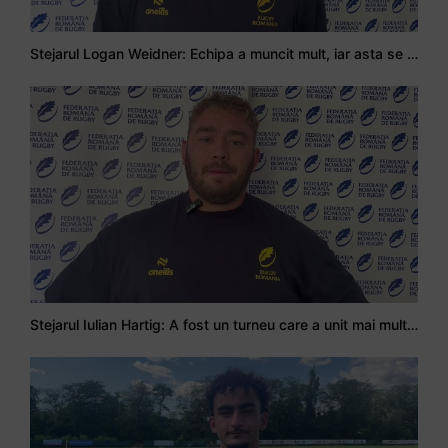
Stejarul Logan Weidner: Echipa a muncit mult, iar asta se va vedea în meciurile de la Nations Cup
Stejarul Iulian Hartig: A fost un turneu care a unit mai mult echipa