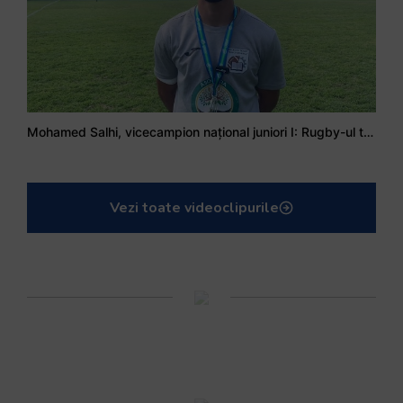
Mohamed Salhi, vicecampion național juniori I: Rugby-ul te învață să accepți și înfrângerile
Vezi toate videoclipurile