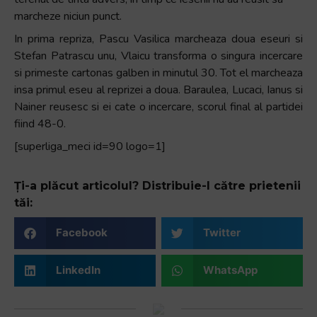
marcheze niciun punct.
In prima repriza, Pascu Vasilica marcheaza doua eseuri si
Stefan Patrascu unu, Vlaicu transforma o singura incercare
si primeste cartonas galben in minutul 30. Tot el marcheaza
insa primul eseu al reprizei a doua. Baraulea, Lucaci, Ianus si
Nainer reusesc si ei cate o incercare, scorul final al partidei
fiind 48-0.
[superliga_meci id=90 logo=1]
Ți-a plăcut articolul? Distribuie-l către prietenii
tăi:
Facebook
Twitter
LinkedIn
WhatsApp