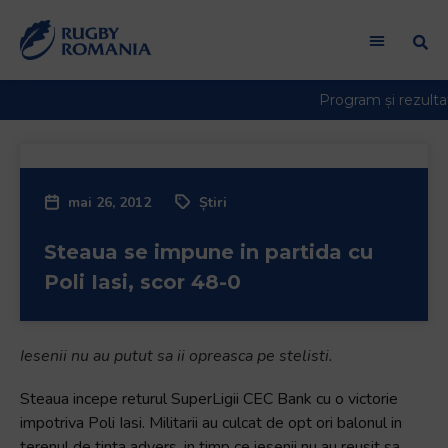
mai 26, 2012
Știri
Steaua se impune in partida cu
Poli Iasi, scor 48-0
Iesenii nu au putut sa ii opreasca pe stelisti.
Steaua incepe returul SuperLigii CEC Bank cu o victorie
impotriva Poli Iasi. Militarii au culcat de opt ori balonul in
terenul de tinta advers, in timp ce iesenii nu au reusit sa