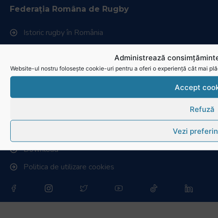
Federația Româna de Rugby
Istoric rugby în România
Cluburi afiliate la FRR
Administrează consimțăminte
Stadionul național de rugby
Website-ul nostru folosește cookie-uri pentru a oferi o experiență cât mai plă
Conducere, comisii și departamente
Accept cook
Info - Anunțuri
Refuză
Link-uri utile
Vezi preferin
Download
Politica de utilizare cookies