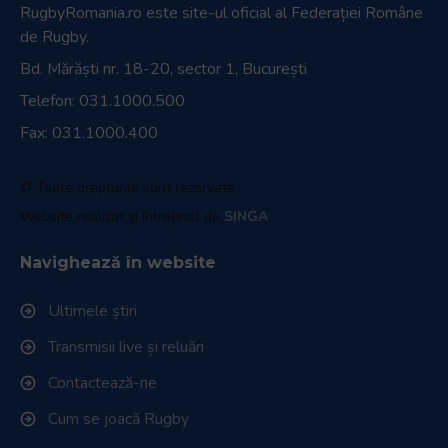
RugbyRomania.ro
este site-ul oficial al Federației Române
de Rugby.
Bd. Mărăști nr. 18-20, sector 1, București
Telefon:
031.1000.500
Fax: 031.1000.400
© Toate drepturile sunt rezervate.
Website realizat și întreținut de
SINGA
Navighează în website
Ultimele știri
Transmisii live și reluări
Contactează-ne
Cum se joacă Rugby