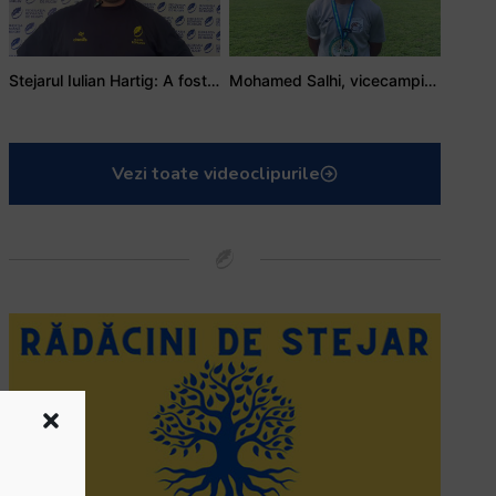
Stejarul Iulian Hartig: A fost un turneu care a unit mai mult echipa
Mohamed Salhi, vicecampion național juniori I: Rugby-ul te învață să accepți și înfrângerile
Vezi toate videoclipurile