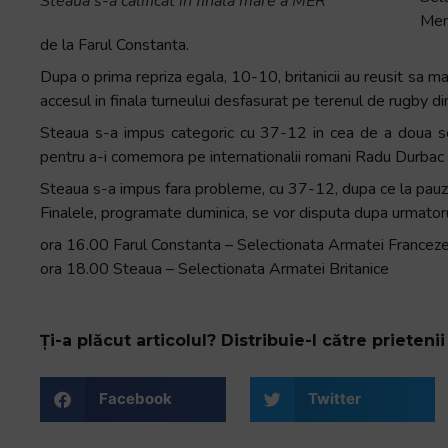
Steaua s-a calificat in finala mare a MER
+
Memo
/".
de la Farul Constanta.
This
Dupa o prima repriza egala, 10-10, britanicii au reusit sa ma
shortcut
accesul in finala turneului desfasurat pe terenul de rugby 
activates
Steaua s-a impus categoric cu 37-12 in cea de a doua semi
the
pentru a-i comemora pe internationalii romani Radu Durbac s
screen
reader
Steaua s-a impus fara probleme, cu 37-12, dupa ce la pauz
to
Finalele, programate duminica, se vor disputa dupa urmator
help
ora 16.00 Farul Constanta – Selectionata Armatei Francez
you
ora 18.00 Steaua – Selectionata Armatei Britanice
navigate
and
interact
Ți-a plăcut articolul? Distribuie-l către prietenii 
with
the
Facebook
Twitter
content.