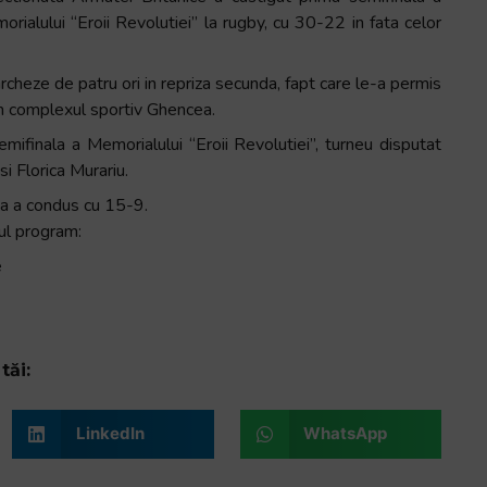
rialului “Eroii Revolutiei” la rugby, cu 30-22 in fata celor
rcheze de patru ori in repriza secunda, fapt care le-a permis
din complexul sportiv Ghencea.
finala a Memorialului “Eroii Revolutiei”, turneu disputat
i Florica Murariu.
a a condus cu 15-9.
ul program:
e
tăi:
LinkedIn
WhatsApp