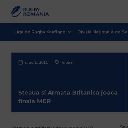
Welcome
to
All
in
One
Liga de Rugby Kaufland
Divizia Națională de Se
Accessibility
screen
reader.
To
iulie 1, 2011
Intern
start
the
All
in
Steaua si Armata Britanica joaca
One
Accessibility
finala MER
screen
reader,
press
"Ctrl
Sel