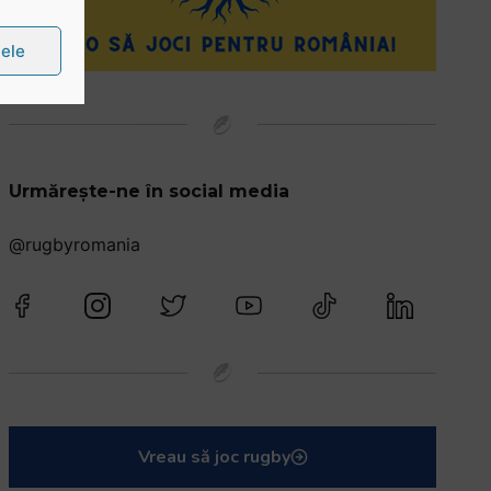
țele
Urmărește-ne în social media
@rugbyromania
Vreau să joc rugby