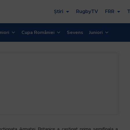
Știri
RugbyTV
FRR
T
niori
Cupa României
Sevens
Juniori
ectionata Armatei Britanice a castigat prima semifinala a