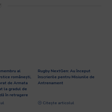
v membru al
Rugby NextGen: Au început
ystice românești,
înscrierile pentru Misiunile de
orat de Armata
Antrenament
at la gradul de
dă în retragere
lul
Citește articolul