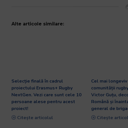
Alte articole similare:
Selecție finală în cadrul
Cel mai longevi
proiectului Erasmus+ Rugby
comunității rugb
NextGen. Vezi care sunt cele 10
Victor Guțu, dec
persoane alese pentru acest
Română și înaint
proiect!
general de briga
Citește articolul
Citește artico