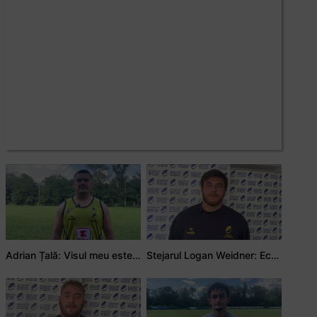
Adrian Țală: Visul meu este să debutez pentru România
Stejarul Logan Weidner: Echipa a muncit mult, iar asta se va vedea în meciurile de la Nations Cup