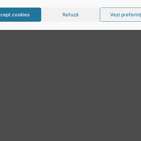
cept cookies
Refuză
Vezi preferin