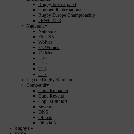
Rugby Internațional
Competiții internaționale
Rugby Europe Championship
#RWC2023
Națională
Națională
First XV
Wolves
7’s Women
7’s Men
U20
U19
U18
U17
Liga de Rugby Kaufland
Competiții
Cupa României
Cupa Regelui
Copii si Juniori
Sevens
DNS
Oficiali
Divizia A
RugbyTV
FRR