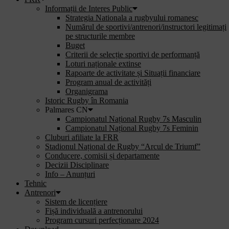
Informații de Interes Public
Strategia Nationala a rugbyului romanesc
Numărul de sportivi/antrenori/instructori legitimați
pe structurile membre
Buget
Criterii de selecție sportivi de performanță
Loturi naționale extinse
Rapoarte de activitate și Situații financiare
Program anual de activități
Organigrama
Istoric Rugby în Romania
Palmares CN
Campionatul Național Rugby 7s Masculin
Campionatul Național Rugby 7s Feminin
Cluburi afiliate la FRR
Stadionul Național de Rugby “Arcul de Triumf”
Conducere, comisii și departamente
Decizii Disciplinare
Info – Anunțuri
Tehnic
Antrenori
Sistem de licențiere
Fișă individuală a antrenorului
Program cursuri perfecționare 2024