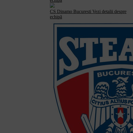
echipă
CS Dinamo Bucuresti
Vezi detalii despre
echipă