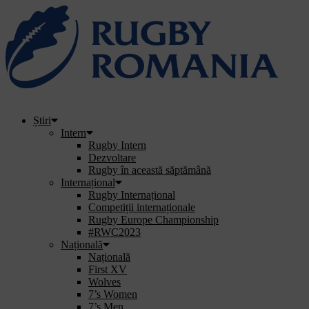
Știri
Intern
Rugby Intern
Dezvoltare
Rugby în această săptămână
Internațional
Rugby Internațional
Competiții internaționale
Rugby Europe Championship
#RWC2023
Națională
Națională
First XV
Wolves
7’s Women
7’s Men