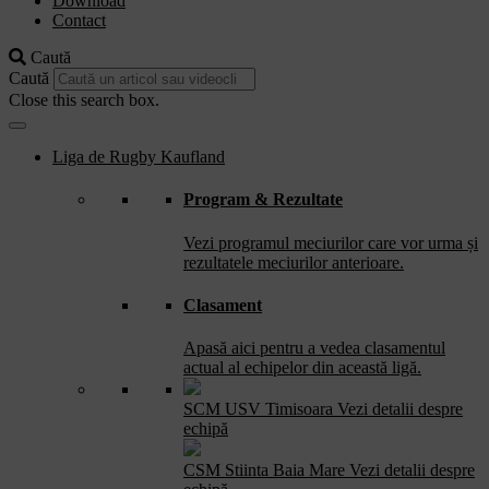
Download
Contact
Caută
Caută
Close this search box.
Liga de Rugby Kaufland
Program & Rezultate
Vezi programul meciurilor care vor urma și
rezultatele meciurilor anterioare.
Clasament
Apasă aici pentru a vedea clasamentul
actual al echipelor din această ligă.
SCM USV Timisoara
Vezi detalii despre
echipă
CSM Stiinta Baia Mare
Vezi detalii despre