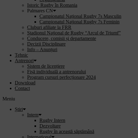
Istoric Rugby în Romania
Palmares CN
Campionatul Național Rugby 7s Masculin
Campionatul Național Rugby 7s Feminin
Cluburi afiliate la FRR
Stadionul Național de Rugby “Arcul de Triumf”
Conducere, comisii și departamente
Decizii Disciplinare
Info – Anunțuri
Tehnic
Antrenori
Sistem de licențiere
Fișă individuală a antrenorului
Program cursuri perfecționare 2024
Download
Contact
Meniu
Știri
Intern
Rugby Intern
Dezvoltare
Rugby în această săptămână
Internațional