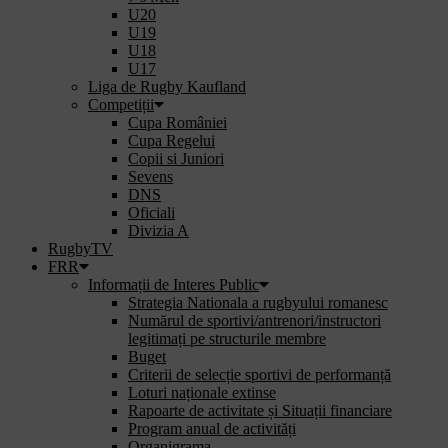
U20
U19
U18
U17
Liga de Rugby Kaufland
Competiții
Cupa României
Cupa Regelui
Copii si Juniori
Sevens
DNS
Oficiali
Divizia A
RugbyTV
FRR
Informații de Interes Public
Strategia Nationala a rugbyului romanesc
Numărul de sportivi/antrenori/instructori
legitimați pe structurile membre
Buget
Criterii de selecție sportivi de performanță
Loturi naționale extinse
Rapoarte de activitate și Situații financiare
Program anual de activități
Organigrama