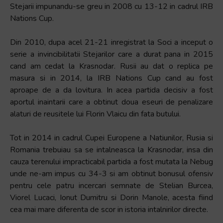
și
Stejarii impunandu-se greu in 2008 cu 13-12 in cadrul IRB
să
Nations Cup.
interacționați
cu
Din 2010, dupa acel 21-21 inregistrat la Soci a inceput o
conținutul.
serie a invincibilitatii Stejarilor care a durat pana in 2015
cand am cedat la Krasnodar. Rusii au dat o replica pe
masura si in 2014, la IRB Nations Cup cand au fost
aproape de a da lovitura. In acea partida decisiv a fost
aportul inaintarii care a obtinut doua eseuri de penalizare
alaturi de reusitele lui Florin Vlaicu din fata butului.
Tot in 2014 in cadrul Cupei Europene a Natiunilor, Rusia si
Romania trebuiau sa se intalneasca la Krasnodar, insa din
cauza terenului impracticabil partida a fost mutata la Nebug
unde ne-am impus cu 34-3 si am obtinut bonusul ofensiv
pentru cele patru incercari semnate de Stelian Burcea,
Viorel Lucaci, Ionut Dumitru si Dorin Manole, acesta fiind
cea mai mare diferenta de scor in istoria intalnirilor directe.