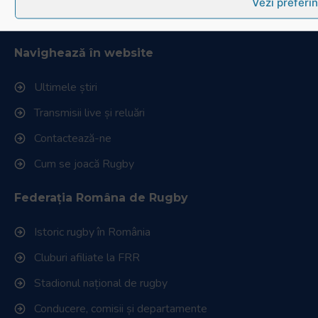
Vezi preferin
Website realizat și întreținut de
SINGA
Navighează în website
Ultimele știri
Transmisii live și reluări
Contactează-ne
Cum se joacă Rugby
Federația Româna de Rugby
Istoric rugby în România
Cluburi afiliate la FRR
Stadionul național de rugby
Conducere, comisii și departamente