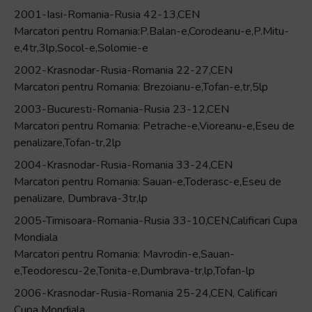
2001-Iasi-Romania-Rusia 42-13,CEN
Marcatori pentru Romania:P.Balan-e,Corodeanu-e,P.Mitu-
e,4tr,3lp,Socol-e,Solomie-e
2002-Krasnodar-Rusia-Romania 22-27,CEN
Marcatori pentru Romania: Brezoianu-e,Tofan-e,tr,5lp
2003-Bucuresti-Romania-Rusia 23-12,CEN
Marcatori pentru Romania: Petrache-e,Vioreanu-e,Eseu de
penalizare,Tofan-tr,2lp
2004-Krasnodar-Rusia-Romania 33-24,CEN
Marcatori pentru Romania: Sauan-e,Toderasc-e,Eseu de
penalizare, Dumbrava-3tr,lp
2005-Timisoara-Romania-Rusia 33-10,CEN,Calificari Cupa
Mondiala
Marcatori pentru Romania: Mavrodin-e,Sauan-
e,Teodorescu-2e,Tonita-e,Dumbrava-tr,lp,Tofan-lp
2006-Krasnodar-Rusia-Romania 25-24,CEN, Calificari
Cupa Mondiala