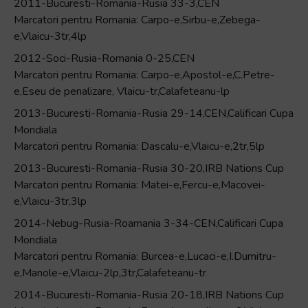
2011-Bucuresti-Romania-Rusia 33-3,CEN
Marcatori pentru Romania: Carpo-e,Sirbu-e,Zebega-
e,Vlaicu-3tr,4lp
2012-Soci-Rusia-Romania 0-25,CEN
Marcatori pentru Romania: Carpo-e,Apostol-e,C.Petre-
e,Eseu de penalizare, Vlaicu-tr,Calafeteanu-lp
2013-Bucuresti-Romania-Rusia 29-14,CEN,Calificari Cupa
Mondiala
Marcatori pentru Romania: Dascalu-e,Vlaicu-e,2tr,5lp
2013-Bucuresti-Romania-Rusia 30-20,IRB Nations Cup
Marcatori pentru Romania: Matei-e,Fercu-e,Macovei-
e,Vlaicu-3tr,3lp
2014-Nebug-Rusia-Roamania 3-34-CEN,Calificari Cupa
Mondiala
Marcatori pentru Romania: Burcea-e,Lucaci-e,I.Dumitru-
e,Manole-e,Vlaicu-2lp,3tr,Calafeteanu-tr
2014-Bucuresti-Romania-Rusia 20-18,IRB Nations Cup