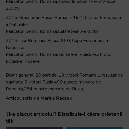
Marcatori pentru Romania: Eseu de penalizare-2,Vlaicu-
2lp,2tr
2015-Krasnodar-Rusia-Romania 16-13, Cupa Europeana
a Natiunilor
Marcatori pentru Romania:Calafeteanu-e,tr,2lp
2016-Iasi-Romania-Rusia 30-0, Cupa Europeana a
Natiunilor
Marcatori pentru Romania: Burcea-e, Vlaicu-e,2tr,2lp,
Lucaci-e, Rose-e
Bilant general: 20 partide-13 victorii Romania,1 rezultat de
egalitate,6 victorii Rusia,490 puncte marcate de
Romania,284 puncte marcate de Rusia.
Articol scris de Marius Raczek
Ți-a plăcut articolul? Distribuie-l către prietenii
tăi: