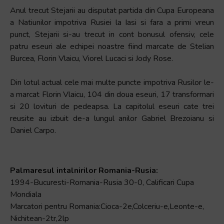
Anul trecut Stejarii au disputat partida din Cupa Europeana
a Natiunilor impotriva Rusiei la Iasi si fara a primi vreun
punct, Stejarii si-au trecut in cont bonusul ofensiv, cele
patru eseuri ale echipei noastre fiind marcate de Stelian
Burcea, Florin Vlaicu, Viorel Lucaci si Jody Rose.
Din lotul actual cele mai multe puncte impotriva Rusilor le-
a marcat Florin Vlaicu, 104 din doua eseuri, 17 transformari
si 20 lovituri de pedeapsa. La capitolul eseuri cate trei
reusite au izbuit de-a lungul anilor Gabriel Brezoianu si
Daniel Carpo.
Palmaresul intalnirilor Romania-Rusia:
1994-Bucuresti-Romania-Rusia 30-0, Calificari Cupa
Mondiala
Marcatori pentru Romania:Cioca-2e,Colceriu-e,Leonte-e,
Nichitean-2tr,2lp