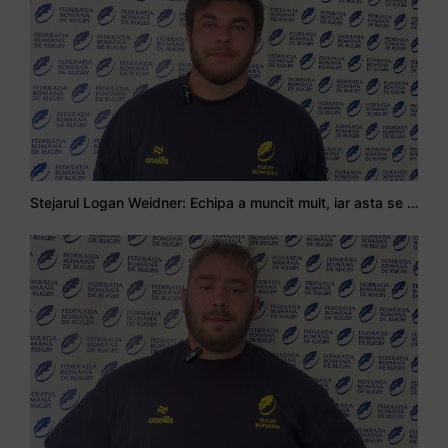
Stejarul Logan Weidner: Echipa a muncit mult, iar asta se va vedea în meciurile de la Nations Cup