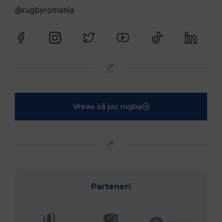
@rugbyromania
Vreau să joc rugby
Parteneri