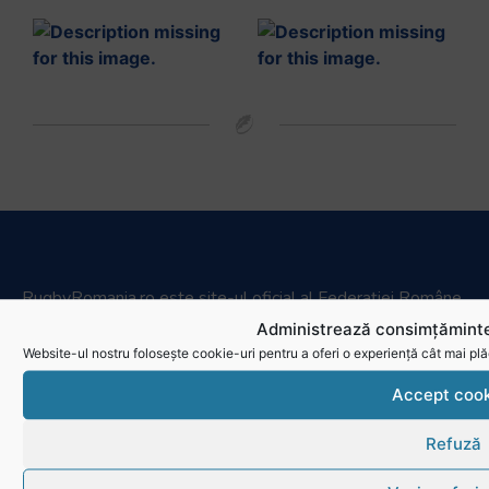
RugbyRomania.ro
este site-ul oficial al Federației Române
de Rugby.
Administrează consimțăminte
Website-ul nostru folosește cookie-uri pentru a oferi o experiență cât mai plă
Bd. Mărăști nr. 18-20, sector 1, București
Telefon:
031.1000.500
Accept cook
Fax: 031.1000.400
Refuză
© Toate drepturile sunt rezervate.