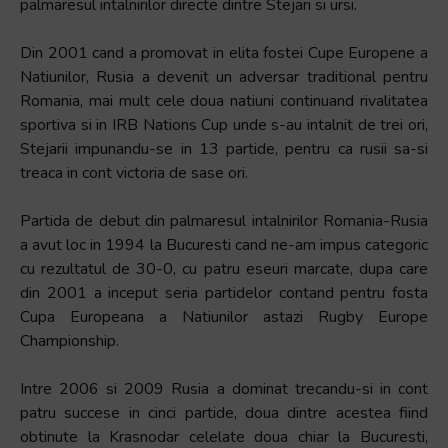
palmaresul intalnirilor directe dintre Stejari si ursi.
Accessibility,
apăsați
Din 2001 cand a promovat in elita fostei Cupe Europene a
„Ctrl
Natiunilor, Rusia a devenit un adversar traditional pentru
+
Romania, mai mult cele doua natiuni continuand rivalitatea
/”
sportiva si in IRB Nations Cup unde s-au intalnit de trei ori,
Această
Stejarii impunandu-se in 13 partide, pentru ca rusii sa-si
comandă
treaca in cont victoria de sase ori.
rapidă
activează
Partida de debut din palmaresul intalnirilor Romania-Rusia
cititorul
a avut loc in 1994 la Bucuresti cand ne-am impus categoric
de
cu rezultatul de 30-0, cu patru eseuri marcate, dupa care
ecran
din 2001 a inceput seria partidelor contand pentru fosta
pentru
Cupa Europeana a Natiunilor astazi Rugby Europe
a
Championship.
vă
ajuta
Intre 2006 si 2009 Rusia a dominat trecandu-si in cont
să
patru succese in cinci partide, doua dintre acestea fiind
navigați
obtinute la Krasnodar celelate doua chiar la Bucuresti,