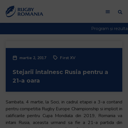
Bun
venit
la
cititorul
de
ecran
All
in
martie 2, 2017
First XV
One
Accessibility
Stejarii intalnesc Rusia pentru a
Pentru
a
21-a oara
porni
cititorul
de
Sambata, 4 martie, la Soci, in cadrul etapei a 3-a contand
ecran
pentru competitia Rugby Europe Championship si implicit in
All
calificarile pentru Cupa Mondiala din 2019, Romania va
in
intani Rusia, aceasta urmand sa fie a 21-a partida din
One