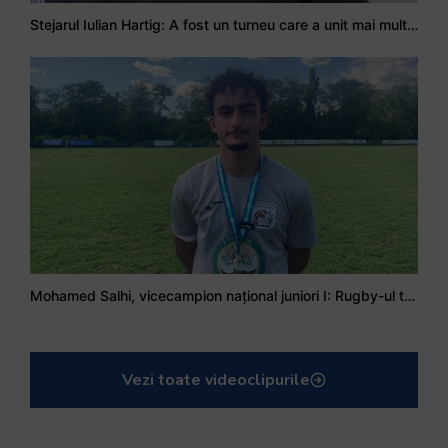
Stejarul Iulian Hartig: A fost un turneu care a unit mai mult echipa
Mohamed Salhi, vicecampion național juniori I: Rugby-ul te învață să accepți și înfrângerile
Vezi toate videoclipurile