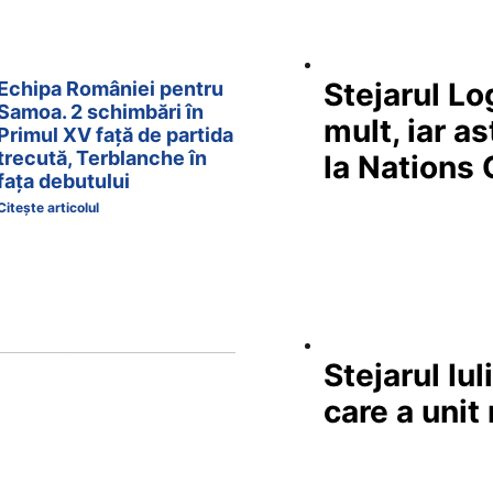
Stejarul L
Echipa României pentru
Samoa. 2 schimbări în
mult, iar a
Primul XV față de partida
trecută, Terblanche în
la Nations
fața debutului
Citește articolul
Stejarul Iu
care a unit