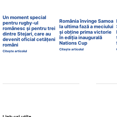
Un moment special
România învinge Samoa
pentru rugby-ul
la ultima fază a meciului
românesc și pentru trei
și obține prima victorie
dintre Stejari, care au
în ediția inaugurală
devenit oficial cetățeni
Nations Cup
români
Citește articolul
Citește articolul
Link-uri utile