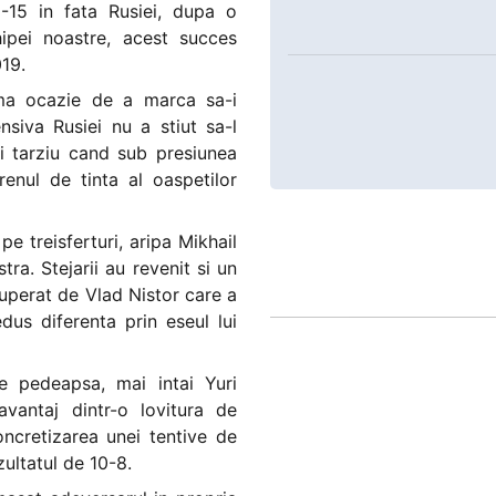
-15 in fata Rusiei, dupa o
ipei noastre, acest succes
019.
ma ocazie de a marca sa-i
siva Rusiei nu a stiut sa-l
i tarziu cand sub presiunea
enul de tinta al oaspetilor
pe treisferturi, aripa Mikhail
a. Stejarii au revenit si un
cuperat de Vlad Nistor care a
edus diferenta prin eseul lui
de pedeapsa, mai intai Yuri
vantaj dintr-o lovitura de
ncretizarea unei tentive de
ultatul de 10-8.