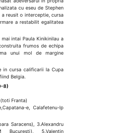
 masat adeversarul in propria
inalizata cu eseu de Stephen
a reusit o interceptie, cursa
rmare a restabilit egalitatea
 mai intai Paula Kinikinilau a
construita frumos de echipa
urma unui mol de margine
 in cursa calificarii la Cupa
iind Belgia.
0-8)
(toti Franta)
e,Capatana-e, Calafetenu-lp
oara Saracens), 3.Alexandru
Bucuresti), 5.Valentin