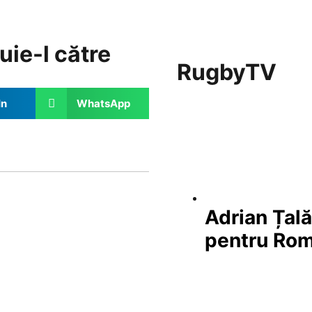
uie-l către
RugbyTV
In
WhatsApp
Adrian Țal
pentru Ro