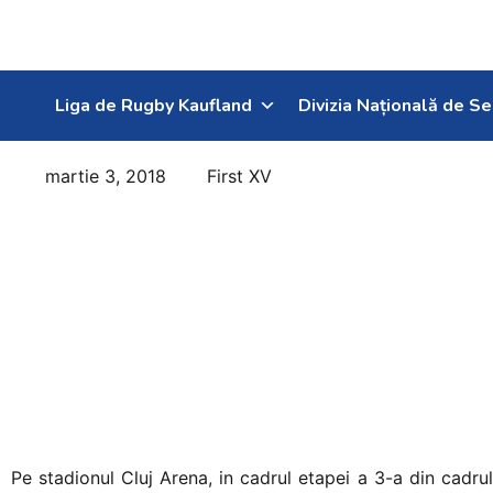
Welcome
to
All
in
Liga de Rugby Kaufland
Divizia Națională de Se
One
Accessibility
screen
martie 3, 2018
First XV
Stejarii inving
reader.
To
Rusia si
start
the
continua cursa
All
de calificare la
in
One
Cupa Mondiala
Accessibility
screen
din 2019
reader,
press
Pe stadionul Cluj Arena, in cadrul etapei a 3-a din cadru
"Ctrl