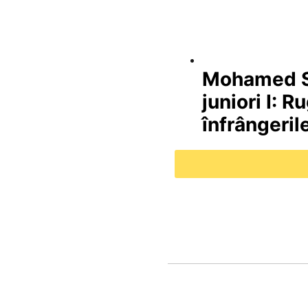
Mohamed Sa
juniori I: R
înfrângeril