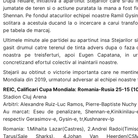
Dupa reluare, initiativa a apartinut Stejarilor care si-au
jumatate de teren si o actiune puratata la mana a fost f
Shennan. Pe fondul atacurilor echipei noastre Ramil Gysin 
solitara a acestuia ducand la o incercare a carui transfo
pe tabela de marcaj.
Ultimele minute ale partidei au apartinut insa Stejarilor si
gasit drumul catre terenul de tinta advers dupa o faza 
noastra pe treisferturi, apoi Eugen Capatana, in 
concretizand efortul colectiv al inaintarii noastre.
Stejarii au obtinut o victorie importanta care ne mentine
Mondiala din 2019, urmatorul adversar al echipei noastre f
REIC, Calificari Cupa Mondiala: Romania-Rusia 25-15 (1
Stadion Cluj Arena
Arbitri: Alexandre Ruiz-Luc Ramos, Pierre-Baptiste Nuchy 
Au marcat: Eseu de penalizare, Shennan-e,Kinikinilau-
respectiv Gerasimov-e, Gysin-e, tr,Kushnarev-lp
Romania: 1.Mihaita Lazar(Castres), 2.Andrei Radoi(Timis
Tarus(Sale Sharks), 4.Johan Van Heerden(CSM 