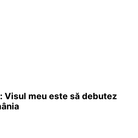
ă: Visul meu este să debutez
mânia