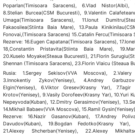
Poparlan(Timisoara Saracens), 6.Vlad Nistor(Albi), 
8.Stelian Burcea(CSM Bucuresti), 9.Valentin Calafetea
Umaga(Timisoara Saracens), 11.Ionut Dumitru(Ste
Fakaosilea(Stiinta Baia Mare), 13.Paula Kinikinilau(C
Fonovai,(Timisoara Saracens) 15.Catalin Fercu(Timisoara 
Rezerve: 16.Eugen Capatana(Timisoara Saracens), 17.Ione
18,Constantin Pristavita(Stiinta Baia Mare), 19.Mar
20.Kuselo Moyake(Steaua Bucuresti), 21.Florin Surugiu(S
Shennan (Timisoara Saracens), 23.Florin Vlaicu (Steaua B
Rusia: 1.Sergey Sekisov(VVA Moscova), 2.Valery 
3.Innokentiy Zykov(Yenisey), 4.Andrey Garbuzo
Elgin(Yenisey), 6.Viktor Gresev(Krasny Yar), 7.Tagir
Krotov(Yenisey), 9.Vasily Dorofeev(Krasny Yar), 10.Yuri K
Nepeyvoda(Kuban), 12.Dmitry Gerasimov(Yenisey), 13.Se
14.Mikhail Babaev(VVA Moscova), 15.Ramil Gysin(Yenisey
Rezerve: 16.Nazir Gasanov(Kuban), 17.Andrey Poliv
Davudov(Kuban), 19.Bogdan Fedotko(Krasny Yar), 
21.Alexey Shcherban(Yenisey), 22.Alexey Mikhaltso