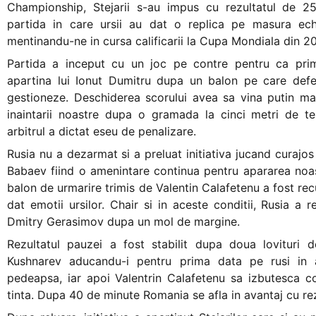
Championship, Stejarii s-au impus cu rezultatul de 25
+
partida in care ursii au dat o replica pe masura ech
/".
mentinandu-ne in cursa calificarii la Cupa Mondiala din 2
This
Partida a inceput cu un joc pe contre pentru ca pri
shortcut
apartina lui Ionut Dumitru dupa un balon pe care defen
activates
gestioneze. Deschiderea scorului avea sa vina putin ma
the
inaintarii noastre dupa o gramada la cinci metri de ter
screen
arbitrul a dictat eseu de penalizare.
reader
to
Rusia nu a dezarmat si a preluat initiativa jucand curajos 
help
Babaev fiind o amenintare continua pentru apararea noastr
you
balon de urmarire trimis de Valentin Calafetenu a fost re
navigate
dat emotii ursilor. Chair si in aceste conditii, Rusia a r
and
Dmitry Gerasimov dupa un mol de margine.
interact
Rezultatul pauzei a fost stabilit dupa doua lovituri 
with
Kushnarev aducandu-i pentru prima data pe rusi in a
the
pedeapsa, iar apoi Valentrin Calafetenu sa izbutesca co
content.
tinta. Dupa 40 de minute Romania se afla in avantaj cu rez