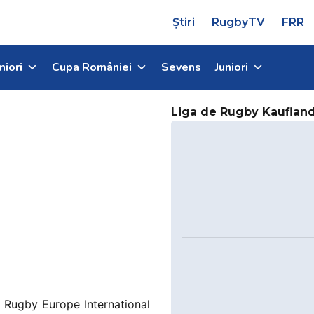
Știri
RugbyTV
FRR
niori
Cupa României
Sevens
Juniori
Liga de Rugby Kauflan
l Rugby Europe International