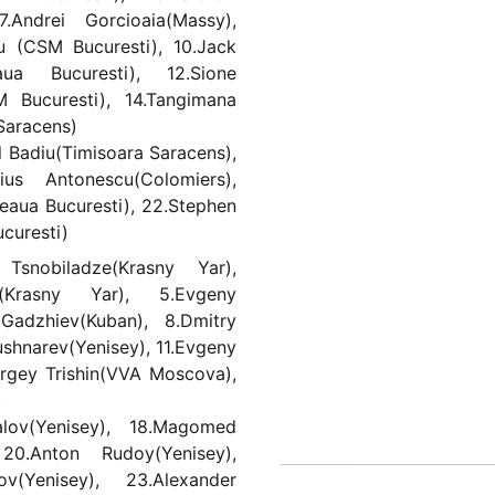
7.Andrei Gorcioaia(Massy),
nu (CSM Bucuresti), 10.Jack
aua Bucuresti), 12.Sione
SM Bucuresti), 14.Tangimana
Saracens)
l Badiu(Timisoara Saracens),
ius Antonescu(Colomiers),
teaua Bucuresti), 22.Stephen
ucuresti)
Tsnobiladze(Krasny Yar),
v(Krasny Yar), 5.Evgeny
 Gadzhiev(Kuban), 8.Dmitry
ushnarev(Yenisey), 11.Evgeny
rgey Trishin(VVA Moscova),
)
alov(Yenisey), 18.Magomed
20.Anton Rudoy(Yenisey),
v(Yenisey), 23.Alexander