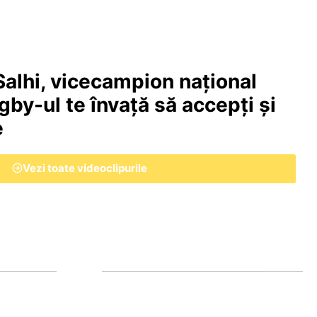
lhi, vicecampion național
ugby-ul te învață să accepți și
e
Vezi toate videoclipurile