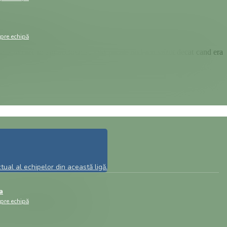
b, Stade Francais.
spre echipă
aza in care m-am accidentat. Din pacate nu l-am vazut decat cand era
ual al echipelor din această ligă.
a
și CEC Bank Mobile Banking.​
spre echipă