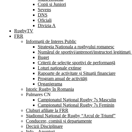
Copii si Juniori
Sevens
DNS
Oficiali
Divizia A
RugbyTV
FRR
Informații de Interes Public
Strategia Nationala a rugbyului romanesc
Numărul de sportivi/antrenori/instructori legitimați
Buget
Criterii de selecție sportivi de performanță
Loturi naționale extinse
Rapoarte de activitate și Situații financiare
Program anual de activități
Organigrama
Istoric Rugby în Romania
Palmares CN
Campionatul Național Rugby 7s Masculin
Campionatul Național Rugby 7s Feminin
Cluburi afiliate la FRR
Stadionul Național de Rugby “Arcul de Triumf”
Conducere, comisii și departamente
Decizii Disciplinare
Info – Anunțuri