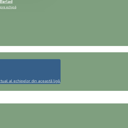
Barlad
spre echipă
ual al echipelor din această ligă.