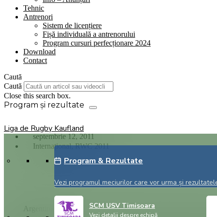
Tehnic
Antrenori
Sistem de licențiere
Fișă individuală a antrenorului
Program cursuri perfecționare 2024
Download
Contact
Caută
Caută
Close this search box.
Liga de Rugby Kaufland
septembrie 12, 2011
Internațional
,
RWC 2011
Program & Rezultate
Tiesi nu va juca impotriva Stejarilor. S-a accidentat s
Vezi programul meciurilor care vor urma și rezultatele
SCM USV Timisoara
Argentina
Vezi detalii despre echipă