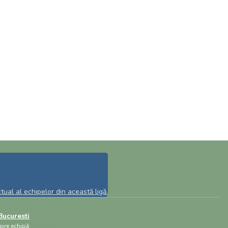
ual al echipelor din această ligă.
ucuresti
spre echipă