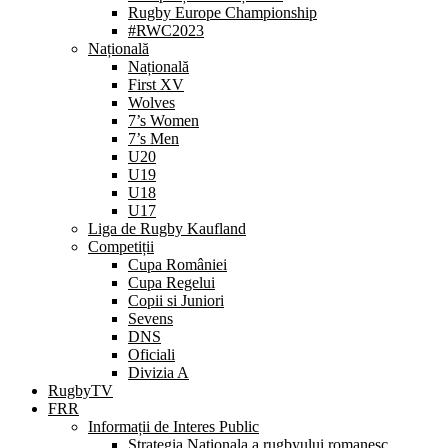
Rugby Europe Championship
#RWC2023
Națională
Națională
First XV
Wolves
7’s Women
7’s Men
U20
U19
U18
U17
Liga de Rugby Kaufland
Competiții
Cupa României
Cupa Regelui
Copii si Juniori
Sevens
DNS
Oficiali
Divizia A
RugbyTV
FRR
Informații de Interes Public
Strategia Nationala a rugbyului romanesc