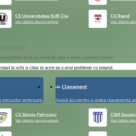
 cu Anglia si nu va mai juca deloc la aceasta Cupa Mondiala.
 pleca la Paris pentru recuperare.
CS Universitatea ELBI Cluj
CS Rapid
p, unde selectionata Bucurestiului va juca impotriva echipei sale de clu
Vezi detalii despre echipă
Vezi detalii de
u cele 35 de minute pe care le-am jucat pentru Argentina. Am revazut f
avut o accidentare in acelasi loc”, a declarat centrul Argentinei.
sta competitie.
placaj primit de la jucatorul de linia a doua Courtney Lawes.
ari la ochi si chiar in acest an a avut probleme cu umarul.
Clasament
 meciurilor anterioare.
Apasă aici pentru a vedea clasamentul act
izice, disponibil online!
CS Stiinta Petrosani
CSM Suceav
 fără drumuri la bancă: Cont curent în lei, Card de debit Visa în lei 
Vezi detalii despre echipă
Vezi detalii de
etenii tăi: