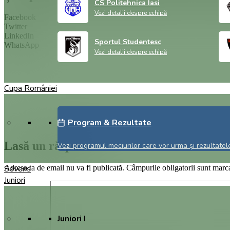
CS Politehnica Iasi
Vezi detalii despre echipă
Facebook
Twitter
LinkedIn
Sportul Studentesc
WhatsApp
Vezi detalii despre echipă
Cupa României
Program & Rezultate
Lasă un răspuns
Vezi programul meciurilor care vor urma și rezultatele
Sevens
Adresa ta de email nu va fi publicată.
Câmpurile obligatorii sunt marc
Juniori
Juniori I