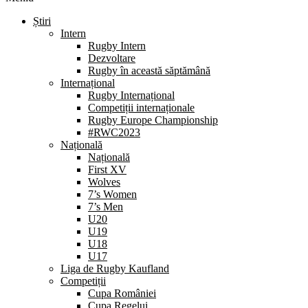
Știri
Intern
Rugby Intern
Dezvoltare
Rugby în această săptămână
Internațional
Rugby Internațional
Competiții internaționale
Rugby Europe Championship
#RWC2023
Națională
Națională
First XV
Wolves
7’s Women
7’s Men
U20
U19
U18
U17
Liga de Rugby Kaufland
Competiții
Cupa României
Cupa Regelui