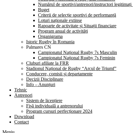
Numărul de sportivi/antrenori/instructori legitimați
Buget
Criterii de selecție sportivi de performanță
Loturi naționale extinse
Rapoarte de activitate și Situații financiare
Program anual de activități
Organigrama
Istoric Rugby în Romania
Palmares CN
Campionatul Național Rugby 7s Masculin
Campionatul Național Rugby 7s Feminin
Cluburi afiliate la FRR
Stadionul Național de Rugby “Arcul de Triumf”
Conducere, comisii și departamente
Decizii Disciplinare
Info – Anunțuri
Tehnic
Antrenori
Sistem de licențiere
Fișă individuală a antrenorului
Program cursuri perfecționare 2024
Download
Contact
Meniu