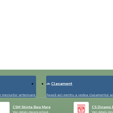
Clasament
i pleaca acasa
 meciurilor anterioare.
Apasă aici pentru a vedea clasamentul act
CSM Stiinta Baia Mare
CS Dinamo B
Vezi detalii despre echipă
Vezi detalii de