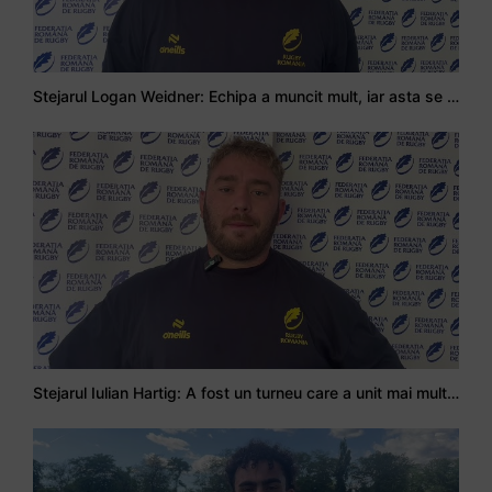
Stejarul Logan Weidner: Echipa a muncit mult, iar asta se va vedea în meciurile de la Nations Cup
Stejarul Iulian Hartig: A fost un turneu care a unit mai mult echipa