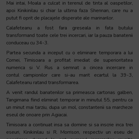
Mai intai, Moala a culcat in terenul de tinta al oaspetilor,
apoi Kinikinilau si chiar la ultima faza Shennan, care nu a
putut fi oprit de placajele disperate ale marinarilor.
Calafeteanu a fost fara greseala in fata butului
transformand toate cele trei incercari, iar la pauza banatenii
conduceau cu 34-3.
Partea secunda a inceput cu o eliminare temporara a lui
Cornei, Timisoara a profitat imediat de superioritatea
numerica si V. Rus a semnat a cincea incercare in
contul campionilor care si-au marit ecartul la 39-3,
Calafeteanu ratand transformarea.
A venit randul banatenilor sa primeasca cartonas galben,
Tangimana fiind eliminat temporar in minutul 55, pentru ca
un minut mai tarziu, dupa un mol, constantenii sa marcheze
eseul de onoare prin Agiacai.
Timisoara a continuat insa sa domine si sa inscrie inca trei
eseuri, Kinikinilau si R. Morrison, respectiv un eseu de