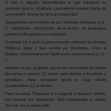
A fost o disputa dezechilibrata in care banatenii au
controlat jocul in totalitate, constantenii reusind foarte rar
sa ameninte terenul de tinta al campionilor.
Dupa primele zece minute de joc, Timisoara conducea cu 6-
0, Calafeteanu concretizand doua lovituri de pedeapsa,
punand astfel presiune pe adversari.
In minutul 16 a venit si prima incercare a elevilor lui Chester
Williams, dupa o faza lucrata pe treisferturi, Anesi a
finalizat, transformarea lui Calafeteanu ducand scorul la 13-
0.
Marinarii au pus singurele puncte ale primei parti pe tabela
de marcaj in minutul 20, atunci cand Jantjies a fructificat o
penalitate, Farul nereusind decat in doua situatii
sa patrunda in 22-ul advers.
Pana la pauza, Timisoara si-a asigurat si bonusul ofensiv,
trei incercari ale banatenilor fiind consemnate in ultimul
sfert de ora al primei parti.