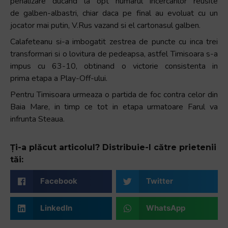
penalizare ducand la opt numarul incercarilor reusite
de galben-albastri, chiar daca pe final au evoluat cu un
jocator mai putin, V.Rus vazand si el cartonasul galben.
Calafeteanu si-a imbogatit zestrea de puncte cu inca trei
transformari si o lovitura de pedeapsa, astfel Timisoara s-a
impus cu 63-10, obtinand o victorie consistenta in
prima etapa a Play-Off-ului.
Pentru Timisoara urmeaza o partida de foc contra celor din
Baia Mare, in timp ce tot in etapa urmatoare Farul va
infrunta Steaua.
Ți-a plăcut articolul? Distribuie-l către prietenii
tăi:
Facebook
Twitter
LinkedIn
WhatsApp