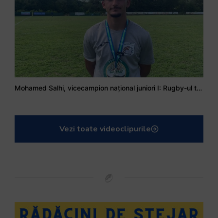
Mohamed Salhi, vicecampion național juniori I: Rugby-ul te învață să accepți și înfrângerile
Vezi toate videoclipurile