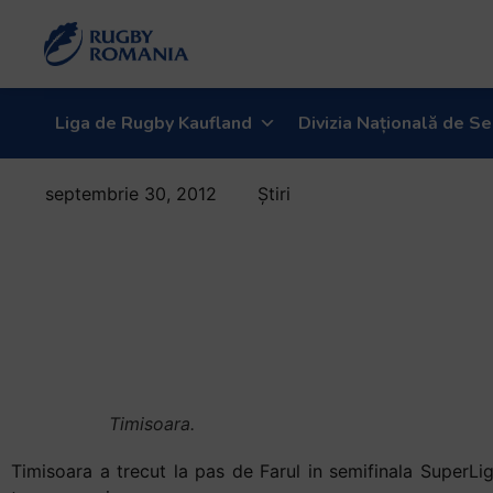
Liga de Rugby Kaufland
Divizia Națională de Se
septembrie 30, 2012
Știri
Timisoara
merge in Finala
SuperLigii CEC
Bank
Timisoara.
Timisoara a trecut la pas de Farul in semifinala SuperL