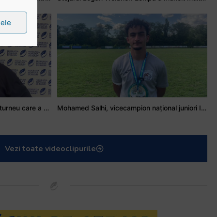
țele
Stejarul Iulian Hartig: A fost un turneu care a unit mai mult echipa
Mohamed Salhi, vicecampion național juniori I: Rugby-ul te învață să accepți și înfrângerile
Vezi toate videoclipurile