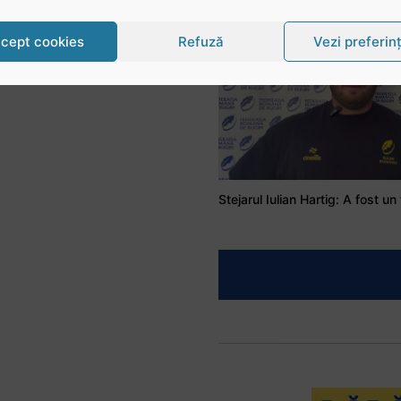
cept cookies
Refuză
Vezi preferin