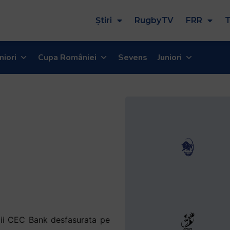
Știri
RugbyTV
FRR
T
niori
Cupa României
Sevens
Juniori
igii CEC Bank desfasurata pe