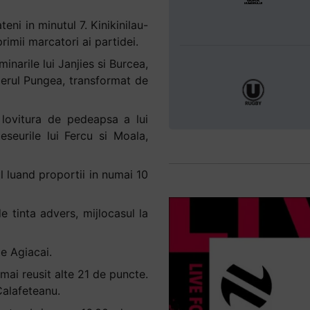
eni in minutul 7. Kinikinilau-
imii marcatori ai partidei.
narile lui Janjies si Burcea,
ierul Pungea, transformat de
 lovitura de pedeapsa a lui
seurile lui Fercu si Moala,
l luand proportii in numai 10
e tinta advers, mijlocasul la
de Agiacai.
 mai reusit alte 21 de puncte.
Calafeteanu.