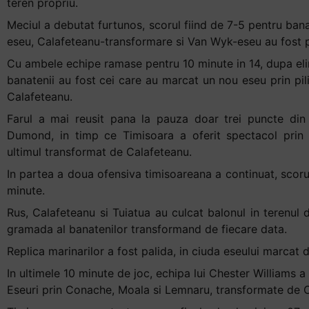
teren propriu.
Meciul a debutat furtunos, scorul fiind de 7-5 pentru banat
eseu, Calafeteanu-transformare si Van Wyk-eseu au fost pr
Cu ambele echipe ramase pentru 10 minute in 14, dupa elimi
banatenii au fost cei care au marcat un nou eseu prin pil
Calafeteanu.
Farul a mai reusit pana la pauza doar trei puncte din
Dumond, in timp ce Timisoara a oferit spectacol prin e
ultimul transformat de Calafeteanu.
In partea a doua ofensiva timisoareana a continuat, scoru
minute.
Rus, Calafeteanu si Tuiatua au culcat balonul in terenul d
gramada al banatenilor transformand de fiecare data.
Replica marinarilor a fost palida, in ciuda eseului marcat 
In ultimele 10 minute de joc, echipa lui Chester Williams a
Eseuri prin Conache, Moala si Lemnaru, transformate de 