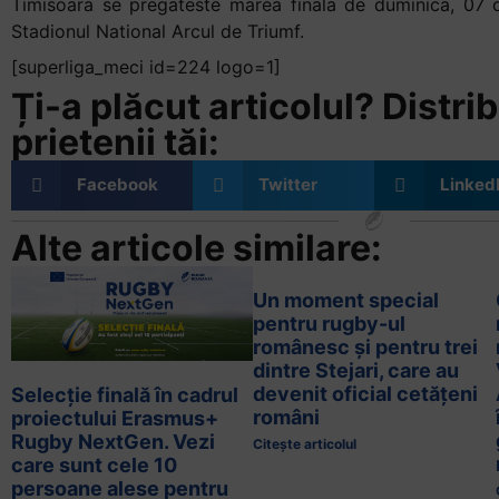
Timisoara se pregateste marea finala de duminica, 07 
Stadionul National Arcul de Triumf.
[superliga_meci id=224 logo=1]
Ți-a plăcut articolul? Distrib
prietenii tăi:
Facebook
Twitter
Linked
Alte articole similare:
Un moment special
pentru rugby-ul
românesc și pentru trei
dintre Stejari, care au
devenit oficial cetățeni
Selecție finală în cadrul
români
proiectului Erasmus+
Rugby NextGen. Vezi
Citește articolul
care sunt cele 10
persoane alese pentru