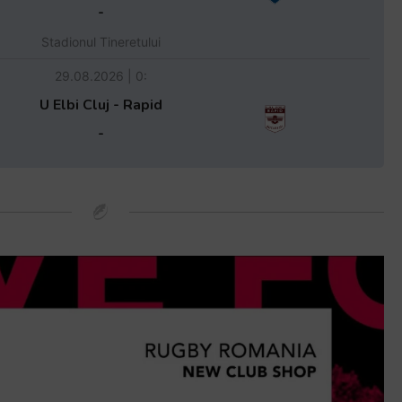
-
Stadionul Tineretului
29.08.2026 | 0:
U Elbi Cluj - Rapid
-