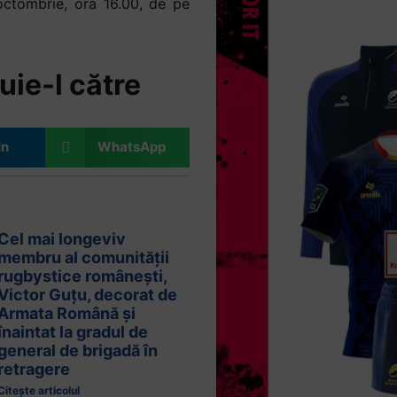
octombrie, ora 16.00, de pe
uie-l către
In
WhatsApp
Cel mai longeviv
membru al comunității
rugbystice românești,
Victor Guțu, decorat de
Armata Română și
înaintat la gradul de
general de brigadă în
retragere
Citește articolul