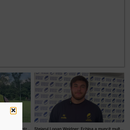
Adrian Țală: Visul meu este să debutez pentru România
Stejarul Logan Weidner: Echipa a muncit mult, iar asta se va vedea în meciurile de la Nations Cup