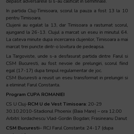
depasit adversarele si s-au calificat in semifinale.
In partida Cluj-Timisoara, scorul la pauza a fost 13 la 10
pentru Timisoara.
Clujenii au egalat la 13, dar Timisoara a rasturnat scorul,
ajungand la 26-13. Clujul a marcat un eseu in minutul 64.
La cateva minute dupa incercarea clujenilor, Timisoara a mai
marcat trei puncte dintr-o lovitura de pedeapsa.
La Targoviste, unde s-a desfasurat partida dintre Farul si
CSM Bucuresti, au fost nevoie de prelungiri, scorul fiind
egal (17-17) dupa timpul regulamentar de joc.
CSM Bucuresti a reusit un eseu transformat in prelungiri si
a eliminat Farul Constanta.
Program CUPA ROMANIEI
CS U Cluj-
RCM U de Vest Timisoara
: 20-29
30.10.2010-Stadionul Phoenix (Baia Mare) – ora 12.00
Arbitri: Iordachescu Vlad-Gordin Bogdan; Frasineanu Danut
CSM Bucuresti
– RCJ Farul Constanta: 24-17 (dupa