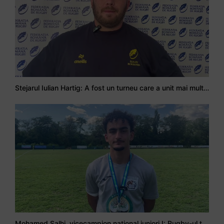
Stejarul Iulian Hartig: A fost un turneu care a unit mai mult echipa
Mohamed Salhi, vicecampion național juniori I: Rugby-ul te învață să accepți și înfrângerile