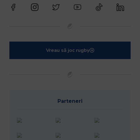
Vreau să joc rugby
Parteneri