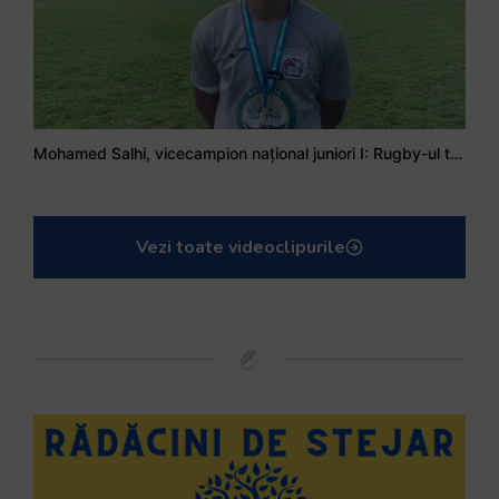
Mohamed Salhi, vicecampion național juniori I: Rugby-ul te învață să accepți și înfrângerile
Vezi toate videoclipurile