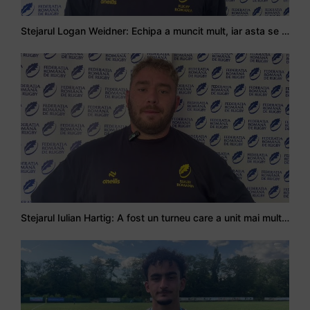
Stejarul Logan Weidner: Echipa a muncit mult, iar asta se va vedea în meciurile de la Nations Cup
Stejarul Iulian Hartig: A fost un turneu care a unit mai mult echipa