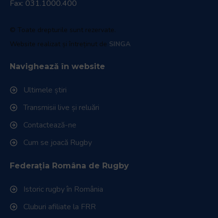
Fax: 031.1000.400
© Toate drepturile sunt rezervate.
Website realizat și întreținut de
SINGA
Navighează în website
Ultimele știri
Transmisii live și reluări
Contactează-ne
Cum se joacă Rugby
Federația Româna de Rugby
Istoric rugby în România
Cluburi afiliate la FRR