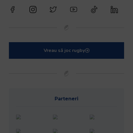
Vreau să joc rugby
Parteneri