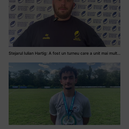
Stejarul Iulian Hartig: A fost un turneu care a unit mai mult echipa