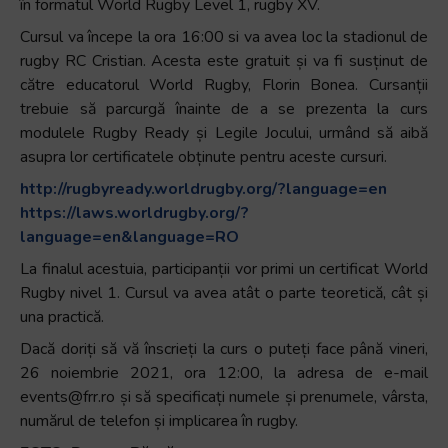
în formatul World Rugby Level 1, rugby XV.
Cursul va începe la ora 16:00 si va avea loc la stadionul de
rugby RC Cristian. Acesta este gratuit și va fi susținut de
către educatorul World Rugby, Florin Bonea. Cursanții
trebuie să parcurgă înainte de a se prezenta la curs
modulele Rugby Ready și Legile Jocului, urmând să aibă
asupra lor certificatele obținute pentru aceste cursuri.
http://rugbyready.worldrugby.org/?language=en
https://laws.worldrugby.org/?
language=en&language=RO
La finalul acestuia, participanții vor primi un certificat World
Rugby nivel 1. Cursul va avea atât o parte teoretică, cât și
una practică.
Dacă doriți să vă înscrieți la curs o puteți face până vineri,
26 noiembrie 2021, ora 12:00, la adresa de e-mail
events@frr.ro și să specificați numele și prenumele, vârsta,
numărul de telefon și implicarea în rugby.