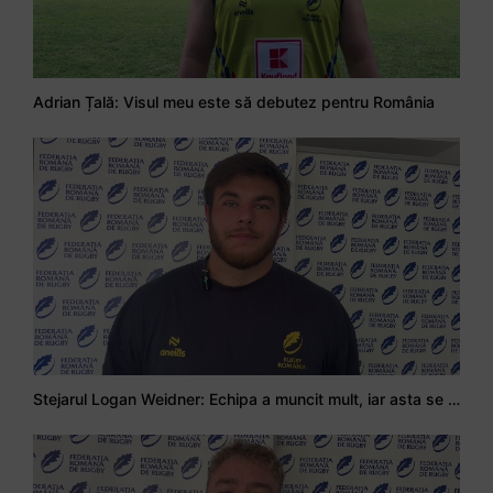
Adrian Țală: Visul meu este să debutez pentru România
Stejarul Logan Weidner: Echipa a muncit mult, iar asta se va vedea în meciurile de la Nations Cup