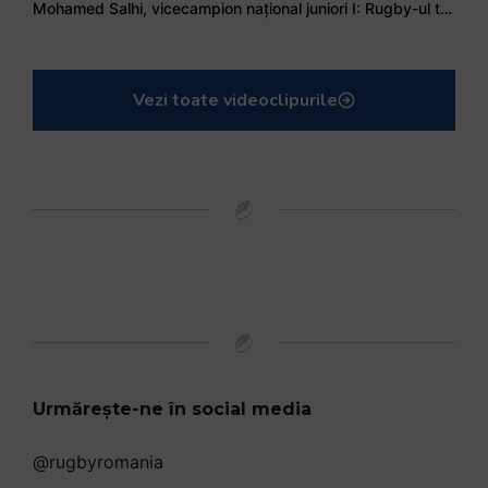
Mohamed Salhi, vicecampion național juniori I: Rugby-ul te învață să accepți și înfrângerile
Vezi toate videoclipurile
Urmărește-ne în social media
@rugbyromania