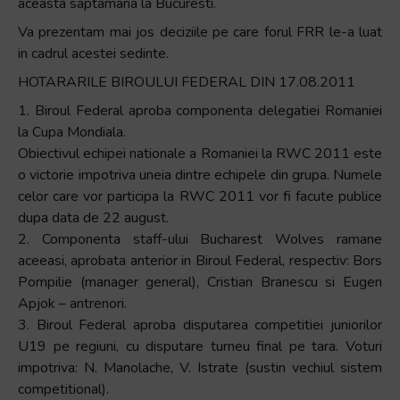
aceasta saptamana la Bucuresti.
Va prezentam mai jos deciziile pe care forul FRR le-a luat
in cadrul acestei sedinte.
HOTARARILE BIROULUI FEDERAL DIN 17.08.2011
1. Biroul Federal aproba componenta delegatiei Romaniei
la Cupa Mondiala.
Obiectivul echipei nationale a Romaniei la RWC 2011 este
o victorie impotriva uneia dintre echipele din grupa. Numele
celor care vor participa la RWC 2011 vor fi facute publice
dupa data de 22 august.
2. Componenta staff-ului Bucharest Wolves ramane
aceeasi, aprobata anterior in Biroul Federal, respectiv: Bors
Pompilie (manager general), Cristian Branescu si Eugen
Apjok – antrenori.
3. Biroul Federal aproba disputarea competitiei juniorilor
U19 pe regiuni, cu disputare turneu final pe tara. Voturi
impotriva: N. Manolache, V. Istrate (sustin vechiul sistem
competitional).