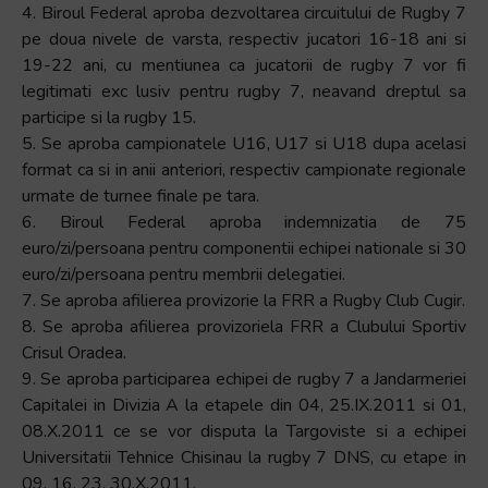
4. Biroul Federal aproba dezvoltarea circuitului de Rugby 7
pe doua nivele de varsta, respectiv jucatori 16-18 ani si
19-22 ani, cu mentiunea ca jucatorii de rugby 7 vor fi
legitimati exc lusiv pentru rugby 7, neavand dreptul sa
participe si la rugby 15.
5. Se aproba campionatele U16, U17 si U18 dupa acelasi
format ca si in anii anteriori, respectiv campionate regionale
urmate de turnee finale pe tara.
6. Biroul Federal aproba indemnizatia de 75
euro/zi/persoana pentru componentii echipei nationale si 30
euro/zi/persoana pentru membrii delegatiei.
7. Se aproba afilierea provizorie la FRR a Rugby Club Cugir.
8. Se aproba afilierea provizoriela FRR a Clubului Sportiv
Crisul Oradea.
9. Se aproba participarea echipei de rugby 7 a Jandarmeriei
Capitalei in Divizia A la etapele din 04, 25.IX.2011 si 01,
08.X.2011 ce se vor disputa la Targoviste si a echipei
Universitatii Tehnice Chisinau la rugby 7 DNS, cu etape in
09, 16, 23, 30.X.2011.