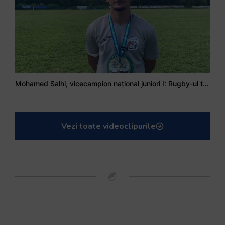
Mohamed Salhi, vicecampion național juniori I: Rugby-ul te învață să accepți și înfrângerile
Vezi toate videoclipurile