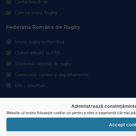
Contactează-ne
Cum se joacă Rugby
Federația Româna de Rugby
Istoric rugby în România
Cluburi afiliate la FRR
Stadionul național de rugby
Conducere, comisii și departamente
Info - Anunțuri
Link-uri utile
Administrează consimțăminte
Website-ul nostru folosește cookie-uri pentru a oferi o experiență cât mai plă
Download
Accept cook
Politica de utilizare cookies