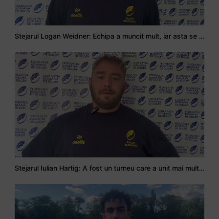
Stejarul Logan Weidner: Echipa a muncit mult, iar asta se va vedea în meciurile de la Nations Cup
Stejarul Iulian Hartig: A fost un turneu care a unit mai mult echipa