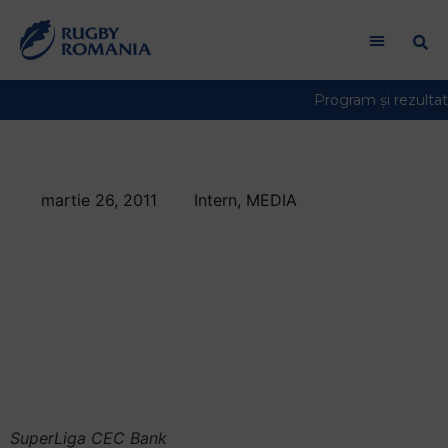
martie 26, 2011
Intern
,
MEDIA
Vezi toate
rezultatele
competitiilor din
Romania pe
www.super-liga.ro
SuperLiga CEC Bank