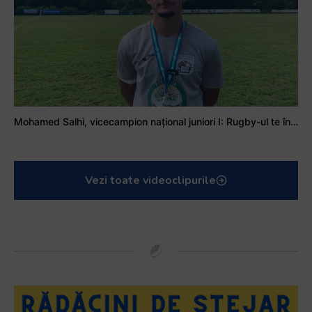
Mohamed Salhi, vicecampion național juniori I: Rugby-ul te învață să accepți și înfrângerile
Vezi toate videoclipurile