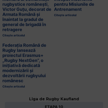
rugbystice românești,
pentru Misiunile de
Victor Guțu, decorat de
Antrenament
Armata Română și
Citește articolul
înaintat la gradul de
general de brigadă în
retragere
Citește articolul
Federația Română de
Rugby lansează
proiectul Erasmus+
„Rugby NextGen”, o
inițiativă dedicată
modernizării și
dezvoltării rugbyului
românesc
Citește articolul
Liga de Rugby Kaufland
ETAPA 10