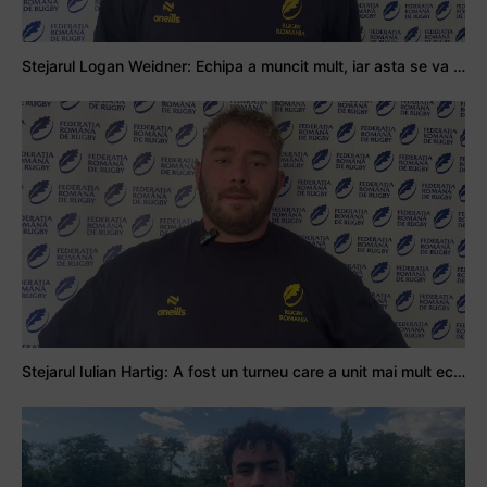
Stejarul Logan Weidner: Echipa a muncit mult, iar asta se va vedea în meciurile de la Nations Cup
Stejarul Iulian Hartig: A fost un turneu care a unit mai mult echipa