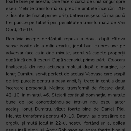
foarte bine pe acesta, care face o cursă de unul singur spre
eseu. Melinte transformă cu precizie ambele încercări, 28-
7. Înainte de finalul primei părți, batavii reușesc să mai pună
trei puncte pe tabelă prin penalitatea transformată de Van
Oord, 28-10.
România începe dezlănțuit repriza a doua, după câteva
șanse irosite de a mări ecartul, jocul bun, cu presiune pe
adversar face ca în cinci minute, scorul să capete proporții
după încă două eseuri. După scenariul primei părți, Cojocaru
finalizează din nou acțiunea molului după o margine, iar
Ionuț Dumitru, servit perfect de același Vaovasa care scapă
de trei placaje pentru a pasa aripii, își trece în cont a doua
încercare personală. Melinte transformă de fiecare dată,
42-10, în minutul 46. Stejarii continuă dominația, minutule
bune de joc concretizându-se într-un nou eseu, autor
același Ionuț Dumitru, văzut foarte bine de Daniel Plai.
Melinte transformă pentru 49-10. Batavii au o tresărire de
orgoliu și mută jocul în 22-ul nostru, forțând un al doilea
eseu, însă elevii lui Andy Robinson se apără foarte bine și