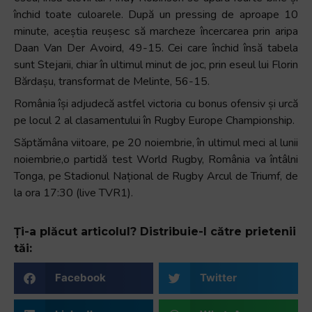
închid toate culoarele. După un pressing de aproape 10
minute, aceștia reușesc să marcheze încercarea prin aripa
Daan Van Der Avoird, 49-15. Cei care închid însă tabela
sunt Stejarii, chiar în ultimul minut de joc, prin eseul lui Florin
Bărdașu, transformat de Melinte, 56-15.
România își adjudecă astfel victoria cu bonus ofensiv și urcă
pe locul 2 al clasamentului în Rugby Europe Championship.
Săptămâna viitoare, pe 20 noiembrie, în ultimul meci al lunii
noiembrie,o partidă test World Rugby, România va întâlni
Tonga, pe Stadionul Național de Rugby Arcul de Triumf, de
la ora 17:30 (live TVR1).
Ți-a plăcut articolul? Distribuie-l către prietenii
tăi:
Facebook
Twitter