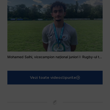
Mohamed Salhi, vicecampion național juniori I: Rugby-ul te învață să accepți și înfrângerile
Vezi toate videoclipurile