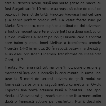
care au deschis scorul, după mai multe șanse de marca, au
fost Stejarii care în 10 minute au reușit să culce de două ori
balonul în terenul de țință, Hinckley Vaovasa fiind cel care
și-a servit perfect colegii: întâi l-a văzut foarte bine pe
Marius Simionescu, care, după ce a scăpat de doi adversari,
a fost de neoprit spre terenul de țintă și a doua oară, cu un
șut de urmărire l-a lansat pe Ionuț Dumitru care a sprintat
spre balon și eseu. Ionel Melinte a transformat ambele
încercări, 14-0 în minutul 20. În replică, batavii marchează și
ei un eseu prin Koen Bloemen, transformat de Mees Van
Oord, 14-7.
Treptat. România intră tot mai bine în joc, pune presiune și
marchează încă două încercări în cinci minute. În urma unei
tușe la 5 metri de terenul advers de țintă, molul se
formează foarte bine și câștigă metru cu metru, iar Ovidiu
Cojocaru finalizează acțiunea bună a înaintării. Este apoi
rândul lui Vaovasa să-și treacă numele pe lista marcatorilor
după o frumoasă acțiune pe treisferturi: Plai îl deschide