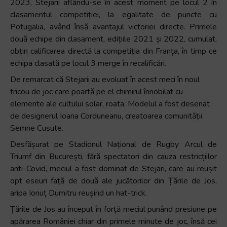
2023, Stejarii aflându-se în acest moment pe locul 2 în
clasamentul competiției, la egalitate de puncte cu
Potugalia, având însă avantajul victoriei directe. Primele
două echipe din clasament, edițiile 2021 și 2022, cumulat,
obțin calificarea directă la competiția din Franța, în timp ce
echipa clasată pe locul 3 merge în recalificări.
De remarcat că Stejarii au evoluat în acest meci în noul
tricou de joc care poartă pe el chimirul înnobilat cu
elemente ale cultului solar, roata. Modelul a fost desenat
de designerul Ioana Corduneanu, creatoarea comunității
Semne Cusute.
Desfășurat pe Stadionul Național de Rugby Arcul de
Triumf din București, fără spectatori din cauza restricțiilor
anti-Covid, meciul a fost dominat de Stejari, care au reușit
opt eseuri față de două ale jucătorilor din Țările de Jos,
aripa Ionuț Dumitru reușind un hat-trick.
Țările de Jos au început în forță meciul punând presiune pe
apărarea României chiar din primele minute de joc, însă cei