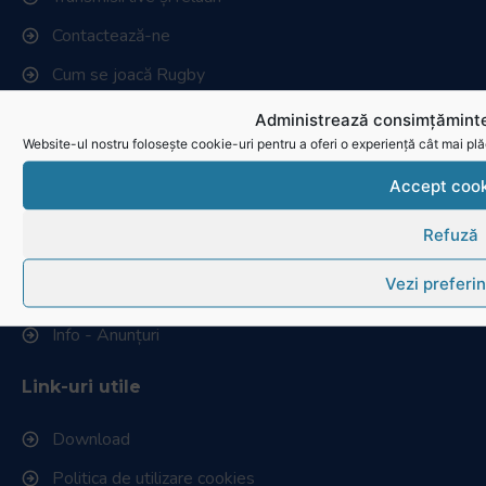
Contactează-ne
Cum se joacă Rugby
Administrează consimțăminte
Federația Româna de Rugby
Website-ul nostru folosește cookie-uri pentru a oferi o experiență cât mai plă
Istoric rugby în România
Accept cook
Cluburi afiliate la FRR
Refuză
Stadionul național de rugby
Vezi preferin
Conducere, comisii și departamente
Info - Anunțuri
Link-uri utile
Download
Politica de utilizare cookies