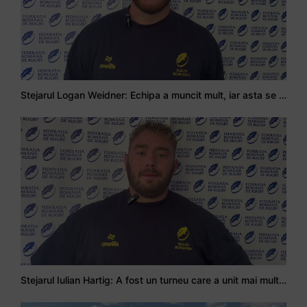
Stejarul Logan Weidner: Echipa a muncit mult, iar asta se va vedea în meciurile de la Nations Cup
Stejarul Iulian Hartig: A fost un turneu care a unit mai mult echipa