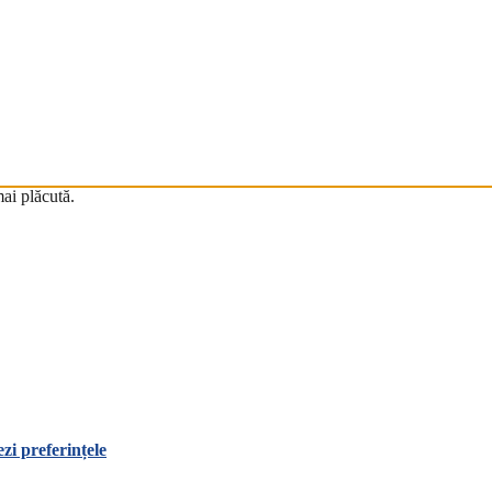
mai plăcută.
zi preferințele