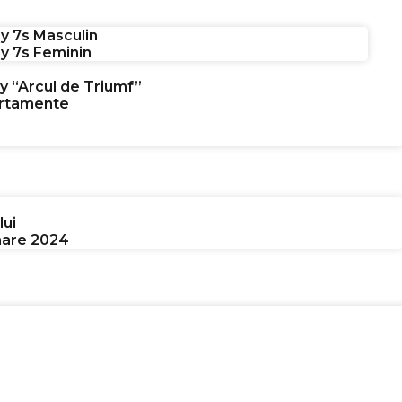
y 7s Masculin
y 7s Feminin
y “Arcul de Triumf”
artamente
lui
nare 2024