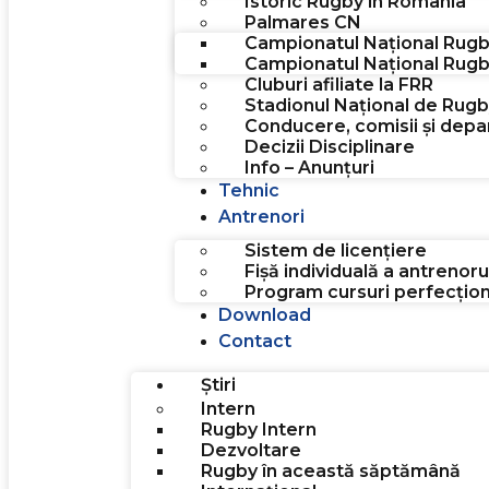
Istoric Rugby în Romania
Palmares CN
Campionatul Național Rugb
Campionatul Național Rugb
Cluburi afiliate la FRR
Stadionul Național de Rugb
Conducere, comisii și dep
Decizii Disciplinare
Info – Anunțuri
Tehnic
Antrenori
Sistem de licențiere
Fișă individuală a antrenoru
Program cursuri perfecțio
Download
Contact
Știri
Intern
Rugby Intern
Dezvoltare
Rugby în această săptămână