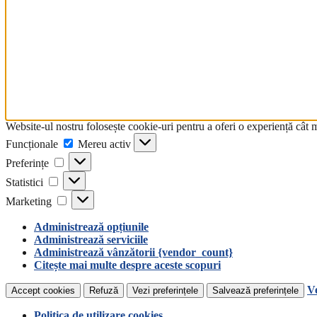
Website-ul nostru folosește cookie-uri pentru a oferi o experiență cât 
Funcționale
Mereu activ
Preferințe
Statistici
Marketing
Administrează opțiunile
Administrează serviciile
Administrează vânzătorii {vendor_count}
Citește mai multe despre aceste scopuri
Ve
Accept cookies
Refuză
Vezi preferințele
Salvează preferințele
Politica de utilizare cookies