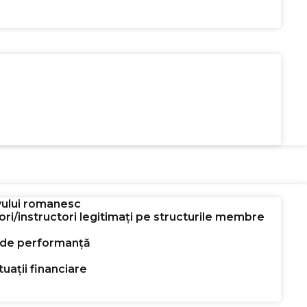
c
yului romanesc
ri/instructori legitimați pe structurile membre
vi de performanță
tuații financiare