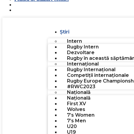
Știri
Intern
Rugby Intern
Dezvoltare
Rugby în această săptămâ
Internațional
Rugby Internațional
Competiții internaționale
Rugby Europe Championsh
#RWC2023
Națională
Națională
First XV
Wolves
7’s Women
7’s Men
U20
U19