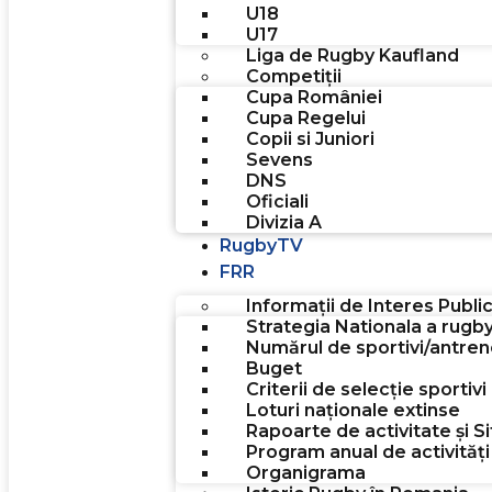
U18
U17
Liga de Rugby Kaufland
Competiții
Cupa României
Cupa Regelui
Copii si Juniori
Sevens
DNS
Oficiali
Divizia A
RugbyTV
FRR
Informații de Interes Publi
Strategia Nationala a rugb
Numărul de sportivi/antreno
Buget
Criterii de selecție sporti
Loturi naționale extinse
Rapoarte de activitate și Si
Program anual de activități
Organigrama