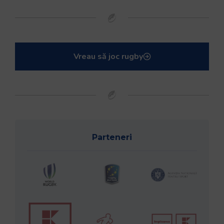
Vreau să joc rugby
Parteneri