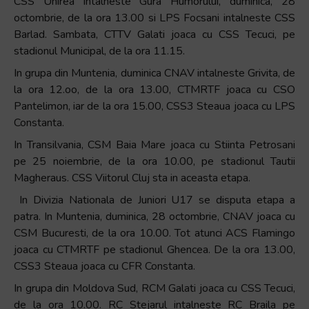
CSS Unirea intalneste Gura Humorului, duminica, 28
octombrie, de la ora 13.00 si LPS Focsani intalneste CSS
Barlad. Sambata, CTTV Galati joaca cu CSS Tecuci, pe
stadionul Municipal, de la ora 11.15.
In grupa din Muntenia, duminica CNAV intalneste Grivita, de
la ora 12.oo, de la ora 13.00, CTMRTF joaca cu CSO
Pantelimon, iar de la ora 15.00, CSS3 Steaua joaca cu LPS
Constanta.
In Transilvania, CSM Baia Mare joaca cu Stiinta Petrosani
pe 25 noiembrie, de la ora 10.00, pe stadionul Tautii
Magheraus. CSS Viitorul Cluj sta in aceasta etapa.
In Divizia Nationala de Juniori U17 se disputa etapa a
patra. In Muntenia, duminica, 28 octombrie, CNAV joaca cu
CSM Bucuresti, de la ora 10.00. Tot atunci ACS Flamingo
joaca cu CTMRTF pe stadionul Ghencea. De la ora 13.00,
CSS3 Steaua joaca cu CFR Constanta.
In grupa din Moldova Sud, RCM Galati joaca cu CSS Tecuci,
de la ora 10.00. RC Stejarul intalneste RC Braila pe