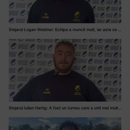
Stejarul Logan Weidner: Echipa a muncit mult, iar asta se va vedea în meciurile de la Nations Cup
Stejarul Iulian Hartig: A fost un turneu care a unit mai mult echipa