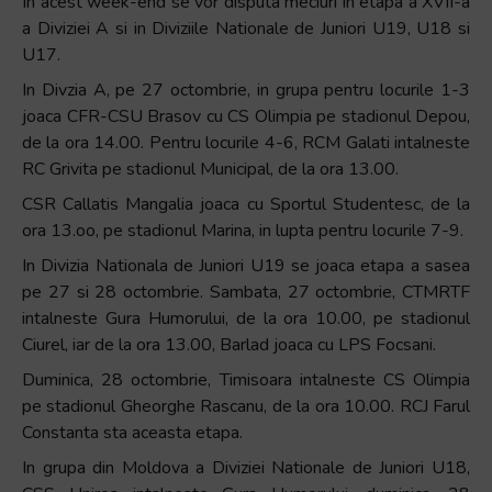
In acest week-end se vor disputa meciuri in etapa a XVII-a
a Diviziei A si in Diviziile Nationale de Juniori U19, U18 si
U17.
In Divzia A, pe 27 octombrie, in grupa pentru locurile 1-3
joaca CFR-CSU Brasov cu CS Olimpia pe stadionul Depou,
de la ora 14.00. Pentru locurile 4-6, RCM Galati intalneste
RC Grivita pe stadionul Municipal, de la ora 13.00.
CSR Callatis Mangalia joaca cu Sportul Studentesc, de la
ora 13.oo, pe stadionul Marina, in lupta pentru locurile 7-9.
In Divizia Nationala de Juniori U19 se joaca etapa a sasea
pe 27 si 28 octombrie. Sambata, 27 octombrie, CTMRTF
intalneste Gura Humorului, de la ora 10.00, pe stadionul
Ciurel, iar de la ora 13.00, Barlad joaca cu LPS Focsani.
Duminica, 28 octombrie, Timisoara intalneste CS Olimpia
pe stadionul Gheorghe Rascanu, de la ora 10.00. RCJ Farul
Constanta sta aceasta etapa.
In grupa din Moldova a Diviziei Nationale de Juniori U18,