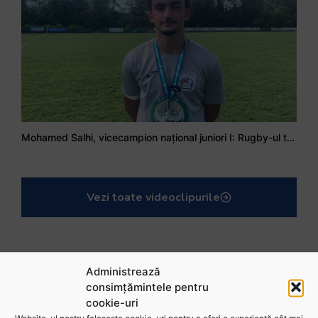
Mohamed Salhi, vicecampion național juniori I: Rugby-ul te învață să accepți și înfrângerile
Vezi toate videoclipurile
Administrează
consimțămintele pentru
cookie-uri