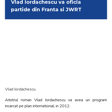
Vlad Iordachescu va oficia
+
partide din Franta si JWRT
/".
This
shortcut
activates
the
screen
reader
to
help
you
navigate
and
interact
with
Vlad Iordachescu.
the
Arbitrul roman Vlad Iordachescu va avea un program
content.
incarcat pe plan international, in 2012.