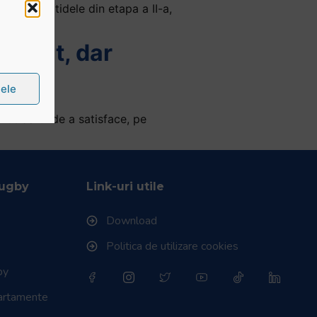
amate partidele din etapa a II-a,
librat, dar
țele
vut darul de a satisface, pe
Rugby
Link-uri utile
Download
Politica de utilizare cookies
by
partamente