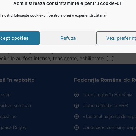
Administrează consimțămintele pentru cookie-uri
ord, Six Nations continua, pe 13 si 14 februarie fiind progr
pioanei en-titre Irlanda, Tara […]
 nostru folosește cookie-uri pentru a oferi o experiență cât mai
 Natiuni 2016: Un inceput echi
cept cookies
Refuză
Vezi preferin
ate, aceasta prima etapa a Turneului celor VI Natiuni nu a a
ciurile au fost intense, tensionate, echilibrate, […]
ză în website
Federația Româna de 
 știri
Istoric rugby în România
i live și reluări
Cluburi afiliate la FRR
tează-ne
Stadionul național de rug
 joacă Rugby
Conducere, comisii și de