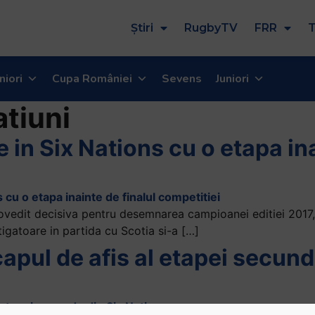
Știri
RugbyTV
FRR
T
niori
Cupa României
Sevens
Juniori
atiuni
 in Six Nations cu o etapa ina
vedit decisiva pentru desemnarea campioanei editiei 2017, a
stigatoare in partida cu Scotia si-a […]
capul de afis al etapei secund