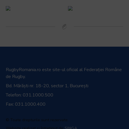
RugbyRomania.ro
este site-ul oficial al Federației Române
de Rugby.
Bd. Mărăști nr. 18-20, sector 1, București
Telefon:
031.1000.500
Fax: 031.1000.400
© Toate drepturile sunt rezervate.
Website realizat și întreținut de
SINGA