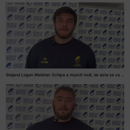
Stejarul Logan Weidner: Echipa a muncit mult, iar asta se va vedea în meciurile de la Nations Cup