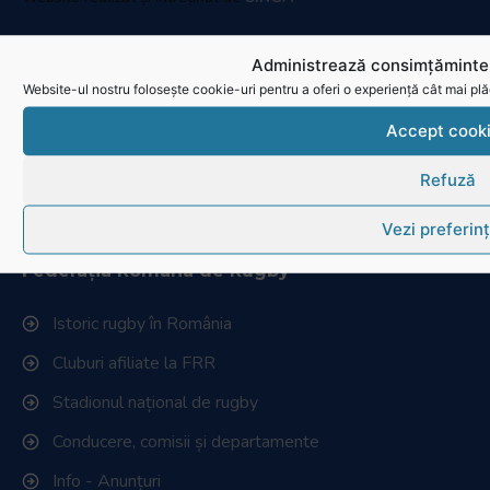
Navighează în website
Administrează consimțămintel
Website-ul nostru folosește cookie-uri pentru a oferi o experiență cât mai plă
Ultimele știri
Accept cook
Transmisii live și reluări
Contactează-ne
Refuză
Cum se joacă Rugby
Vezi preferin
Federația Româna de Rugby
Istoric rugby în România
Cluburi afiliate la FRR
Stadionul național de rugby
Conducere, comisii și departamente
Info - Anunțuri