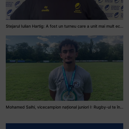
Stejarul Iulian Hartig: A fost un turneu care a unit mai mult echipa
Mohamed Salhi, vicecampion național juniori I: Rugby-ul te învață să accepți și înfrângerile