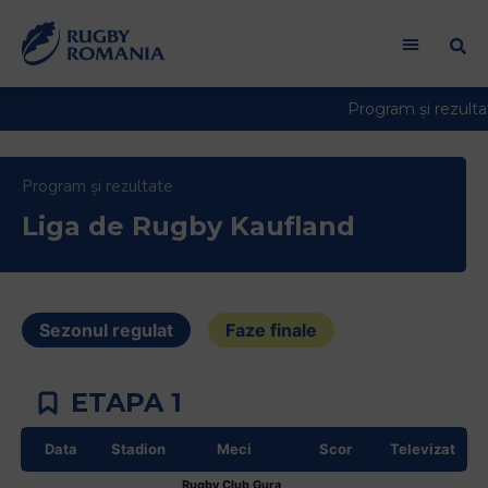
Welcome
to
All
in
One
Accessibility
screen
Program și rezultate
reader.
Liga de Rugby Kaufland
To
start
the
All
in
Sezonul regulat
Faze finale
One
Accessibility
ETAPA 1
screen
reader,
Data
Stadion
Meci
Scor
Televizat
press
"Ctrl
Rugby Club Gura