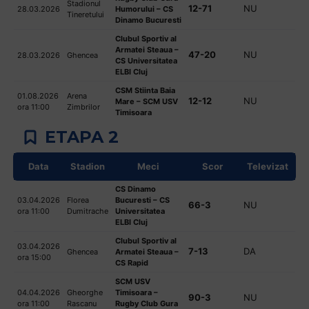
Stadionul
12-71
NU
28.03.2026
Humorului – CS
+
Tineretului
Dinamo Bucuresti
/".
Clubul Sportiv al
This
Armatei Steaua –
47-20
NU
28.03.2026
Ghencea
CS Universitatea
shortcut
ELBI Cluj
activates
CSM Stiinta Baia
the
01.08.2026
Arena
12-12
NU
Mare – SCM USV
ora 11:00
Zimbrilor
screen
Timisoara
reader
ETAPA 2
to
help
Data
Stadion
Meci
Scor
Televizat
you
CS Dinamo
navigate
03.04.2026
Florea
Bucuresti – CS
66-3
NU
and
ora 11:00
Dumitrache
Universitatea
ELBI Cluj
interact
Clubul Sportiv al
with
03.04.2026
7-13
DA
Ghencea
Armatei Steaua –
ora 15:00
the
CS Rapid
content.
SCM USV
04.04.2026
Gheorghe
Timisoara –
90-3
NU
ora 11:00
Rascanu
Rugby Club Gura