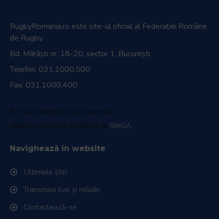
RugbyRomania.ro
este site-ul oficial al Federației Române
de Rugby.
Bd. Mărăști nr. 18-20, sector 1, București
Telefon:
031.1000.500
Fax: 031.1000.400
© Toate drepturile sunt rezervate.
Website realizat și întreținut de
SINGA
Navighează în website
Ultimele știri
Transmisii live și reluări
Contactează-ne