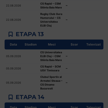
CS Rapid – CSM
–
22.08.2026
Stiinta Baia Mare
Rugby Club Gura
Humorului – CS
–
22.08.2026
Universitatea
ELBI Cluj
ETAPA 13
Data
Stadion
Meci
Scor
Televizat
CS Universitatea
–
05.09.2026
ELBI Cluj – CSM
Stiinta Baia Mare
CS Rapid – SCM
–
05.09.2026
USV Timisoara
Clubul Sportiv al
Armatei Steaua –
–
05.09.2026
CS Dinamo
Bucuresti
ETAPA 14
Data
Stadion
Meci
Scor
Televizat