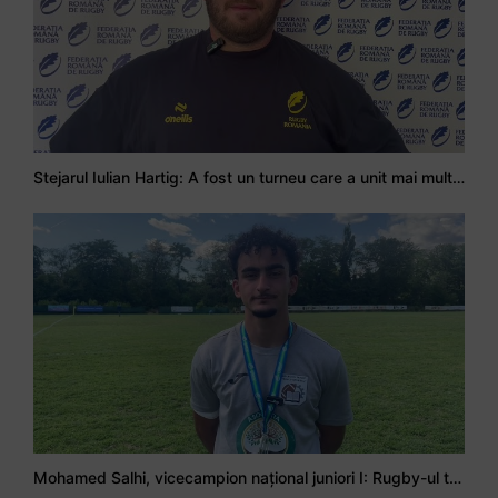
Stejarul Iulian Hartig: A fost un turneu care a unit mai mult echipa
Mohamed Salhi, vicecampion național juniori I: Rugby-ul te învață să accepți și înfrângerile