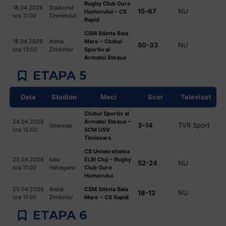
Rugby Club Gura
18.04.2026
Stadionul
15-67
NU
Humorului – CS
ora 11:00
Tineretului
Rapid
CSM Stiinta Baia
18.04.2026
Arena
Mare – Clubul
50-33
NU
ora 13:00
Zimbrilor
Sportiv al
Armatei Steaua
ETAPA 5
Data
Stadion
Meci
Scor
Televizat
Clubul Sportiv al
24.04.2026
Armatei Steaua –
3-14
TVR Sport
Ghencea
ora 15:00
SCM USV
Timisoara
CS Universitatea
25.04.2026
Iuliu
ELBI Cluj – Rugby
52-24
NU
ora 11:00
Hatieganu
Club Gura
Humorului
25.04.2026
Arena
CSM Stiinta Baia
18-12
NU
ora 11:00
Zimbrilor
Mare – CS Rapid
ETAPA 6