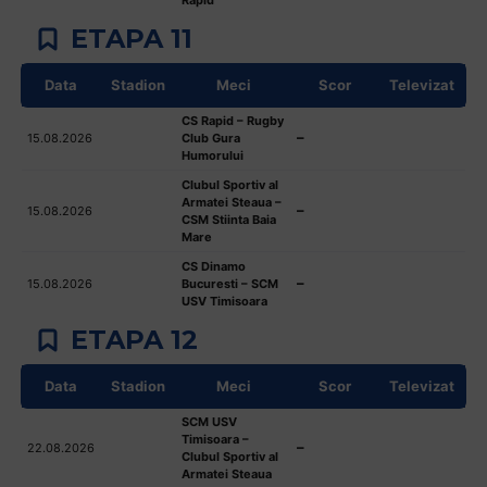
ETAPA 11
Data
Stadion
Meci
Scor
Televizat
CS Rapid – Rugby
–
15.08.2026
Club Gura
Humorului
Clubul Sportiv al
Armatei Steaua –
–
15.08.2026
CSM Stiinta Baia
Mare
CS Dinamo
–
15.08.2026
Bucuresti – SCM
USV Timisoara
ETAPA 12
Data
Stadion
Meci
Scor
Televizat
SCM USV
Timisoara –
–
22.08.2026
Clubul Sportiv al
Armatei Steaua