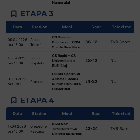
Humorului
ETAPA 3
Data
Stadion
Meci
Scor
Televizat
CS Dinamo
09.04.2026
Arcul de
36-12
TVR Sport
Bucuresti – CSM
ora 15:00
Triumf
Stiinta Baia Mare
CS Rapid – CS
10.04.2026
Parcul
48-12
NU
Universitatea
ora 10:00
Copilului
ELBI Cluj
Clubul Sportiv al
01.08.2026
Armatei Steaua –
74-22
NU
Ghencea
ora 11:00
Rugby Club Gura
Humorului
ETAPA 4
Data
Stadion
Meci
Scor
Televizat
SCM USV
17.04.2026
Gheorghe
23-24
TVR Sport
Timisoara – CS
ora 15:00
Rascanu
Dinamo Bucuresti