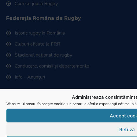
Cum se joacă Rugby
Federația Româna de Rugby
Istoric rugby în România
Cluburi afiliate la FRR
Stadionul național de rugby
Conducere, comisii și departamente
Info - Anunțuri
Link-uri utile
Administrează consimțăminte
Website-ul nostru folosește cookie-uri pentru a oferi o experiență cât mai plă
Download
Accept cook
Politica de utilizare cookies
Refuză