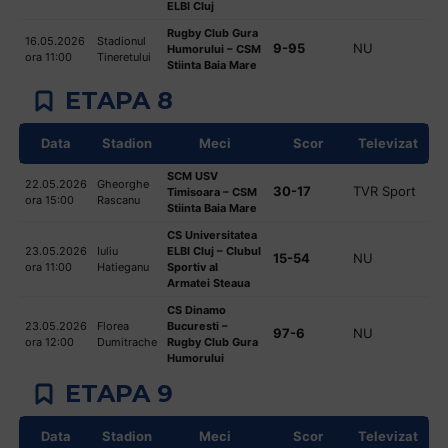
ELBI Cluj
Rugby Club Gura
16.05.2026
Stadionul
9-95
NU
Humorului – CSM
ora 11:00
Tineretului
Stiinta Baia Mare
ETAPA 8
Data
Stadion
Meci
Scor
Televizat
SCM USV
22.05.2026
Gheorghe
30-17
TVR Sport
Timisoara – CSM
ora 15:00
Rascanu
Stiinta Baia Mare
CS Universitatea
23.05.2026
Iuliu
ELBI Cluj – Clubul
15-54
NU
ora 11:00
Hatieganu
Sportiv al
Armatei Steaua
CS Dinamo
23.05.2026
Florea
Bucuresti –
97-6
NU
ora 12:00
Dumitrache
Rugby Club Gura
Humorului
ETAPA 9
Data
Stadion
Meci
Scor
Televizat