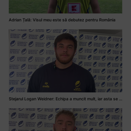
Adrian Țală: Visul meu este să debutez pentru România
Stejarul Logan Weidner: Echipa a muncit mult, iar asta se va vedea în meciurile de la Nations Cup