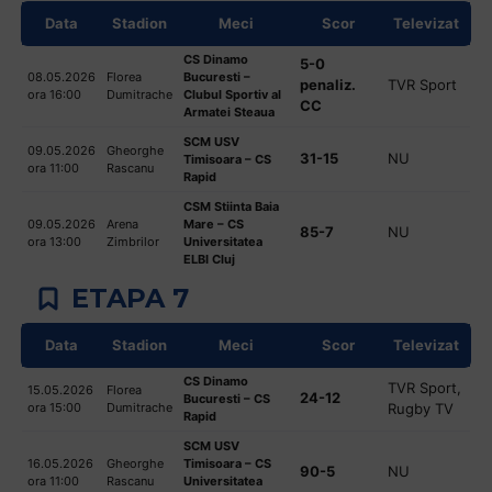
Data
Stadion
Meci
Scor
Televizat
CS Dinamo
5-0
08.05.2026
Florea
Bucuresti –
penaliz.
TVR Sport
ora 16:00
Dumitrache
Clubul Sportiv al
CC
Armatei Steaua
SCM USV
09.05.2026
Gheorghe
31-15
NU
Timisoara – CS
ora 11:00
Rascanu
Rapid
CSM Stiinta Baia
09.05.2026
Arena
Mare – CS
85-7
NU
ora 13:00
Zimbrilor
Universitatea
ELBI Cluj
ETAPA 7
Data
Stadion
Meci
Scor
Televizat
CS Dinamo
TVR Sport,
15.05.2026
Florea
24-12
Bucuresti – CS
ora 15:00
Dumitrache
Rugby TV
Rapid
SCM USV
16.05.2026
Gheorghe
Timisoara – CS
90-5
NU
ora 11:00
Rascanu
Universitatea