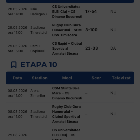
CS Universitatea
28.05.2026
Iuliu
17-54
NU
ELBI Cluj – CS
ora 14:00
Hatieganu
Dinamo Bucuresti
Rugby Club Gura
29.05.2026
Stadionul
3-100
NU
Humorului – SCM
ora 11:00
Tineretului
USV Timisoara
CS Rapid – Clubul
29.05.2026
Parcul
23-33
DA
Sportiv al
ora 15:00
Copilului
Armatei Steaua
ETAPA 10
Data
Stadion
Meci
Scor
Televizat
CSM Stiinta Baia
08.08.2026
Arena
–
NU
Mare – CS
ora 11:00
Zimbrilor
Dinamo Bucuresti
Rugby Club Gura
08.08.2026
Stadionul
Humorului –
–
NU
ora 11:00
Tineretului
Clubul Sportiv al
Armatei Steaua
CS Universitatea
–
29.08.2026
ELBI Cluj – CS
Rapid