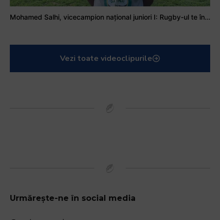
Mohamed Salhi, vicecampion național juniori I: Rugby-ul te învață să accepți și înfrângerile
Vezi toate videoclipurile
Urmărește-ne în social media