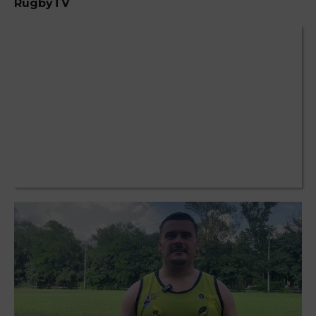
RugbyTV