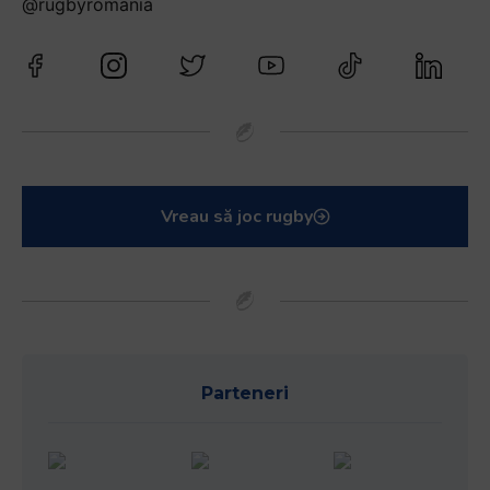
@rugbyromania
Vreau să joc rugby
Parteneri