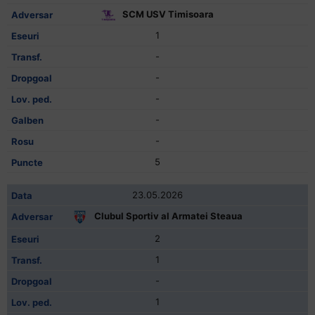
SCM USV Timisoara
1
-
-
-
-
-
5
23.05.2026
Clubul Sportiv al Armatei Steaua
2
1
-
1