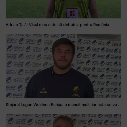
Adrian Țală: Visul meu este să debutez pentru România
Stejarul Logan Weidner: Echipa a muncit mult, iar asta se va vedea în meciurile de la Nations Cup