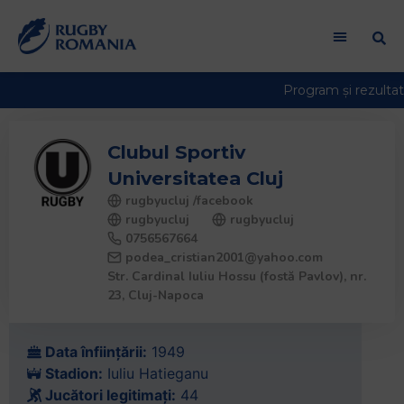
Bun
venit
la
cititorul
de
ecran
All
Clubul Sportiv
in
Universitatea Cluj
One
rugbyucluj /facebook
Accessibility
rugbyucluj
rugbyucluj
Pentru
0756567664
a
podea_cristian2001@yahoo.com
porni
Str. Cardinal Iuliu Hossu (fostă Pavlov), nr. 
cititorul
23, Cluj-Napoca
de
ecran
Data înființării:
1949
All
Stadion:
Iuliu Hatieganu
in
Jucători legitimați:
44
One