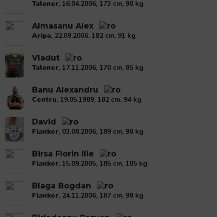
și
Taloner
, 16.04.2006, 173 cm, 90 kg
să
interacționați
Almasanu Alex
Aripa
, 22.09.2006, 182 cm, 91 kg
cu
conținutul.
Vladut
Taloner
, 17.11.2006, 170 cm, 85 kg
Banu Alexandru
Centru
, 19.05.1989, 182 cm, 94 kg
David
Flanker
, 03.08.2006, 189 cm, 90 kg
Birsa Florin Ilie
Flanker
, 15.09.2005, 185 cm, 105 kg
Blaga Bogdan
Flanker
, 24.11.2006, 187 cm, 98 kg