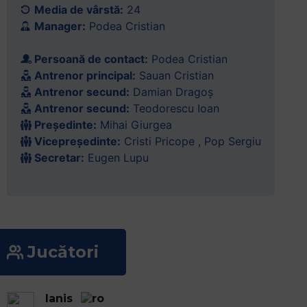
Media de vârstă:
24
Accessibility,
Manager:
Podea Cristian
apăsați
„Ctrl
Persoană de contact:
Podea Cristian
+
Antrenor principal:
Sauan Cristian
/”
Antrenor secund:
Damian Dragoș
Această
Antrenor secund:
Teodorescu Ioan
comandă
Președinte:
Mihai Giurgea
rapidă
Vicepreședinte:
Cristi Pricope , Pop Sergiu
activează
Secretar:
Eugen Lupu
cititorul
de
ecran
pentru
a
vă
Jucători
ajuta
să
navigați
Ianis