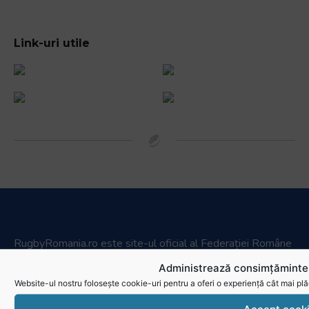
Link-uri utile
RugbyRomania.ro
este site-ul oficial al Federației Române
de Rugby.
Administrează consimțămintel
Bd. Mărăști nr. 18-20, sector 1, București
Website-ul nostru folosește cookie-uri pentru a oferi o experiență cât mai plă
Telefon:
031.1000.500