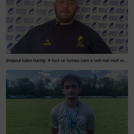
Stejarul Iulian Hartig: A fost un turneu care a unit mai mult echipa