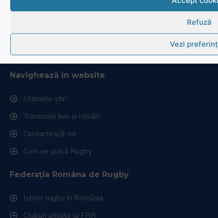
Accept cook
Fax: 031.1000.400
Refuză
© Toate drepturile sunt rezervate.
Vezi preferin
Website realizat și întreținut de
SINGA
Navighează în website
Ultimele știri
Transmisii live și reluări
Contactează-ne
Cum se joacă Rugby
Federația Româna de Rugby
Istoric rugby în România
Cluburi afiliate la FRR