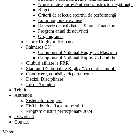
Numărul de sportivi/antrenori/instructori legitimați
Buget
Criterii de selecție sportivi de performanță
Loturi naționale extinse
Rapoarte de activitate și Situații financiare
Program anual de activități
Organigrama
Istoric Rugby în Romania
Palmares CN
Campionatul Național Rugby 7s Masculin
Campionatul Național Rugby 7s Feminin
Cluburi afiliate la FRR
Stadionul Național de Rugby “Arcul de Triumf”
Conducere, comisii și departamente
Decizii Disciplinare
Info – Anunțuri
Tehnic
Antrenori
Sistem de licențiere
Fișă individuală a antrenorului
Program cursuri perfecționare 2024
Download
Contact
Meniu