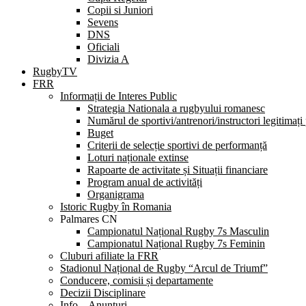
Copii si Juniori
Sevens
DNS
Oficiali
Divizia A
RugbyTV
FRR
Informații de Interes Public
Strategia Nationala a rugbyului romanesc
Numărul de sportivi/antrenori/instructori legitimați
Buget
Criterii de selecție sportivi de performanță
Loturi naționale extinse
Rapoarte de activitate și Situații financiare
Program anual de activități
Organigrama
Istoric Rugby în Romania
Palmares CN
Campionatul Național Rugby 7s Masculin
Campionatul Național Rugby 7s Feminin
Cluburi afiliate la FRR
Stadionul Național de Rugby “Arcul de Triumf”
Conducere, comisii și departamente
Decizii Disciplinare
Info – Anunțuri