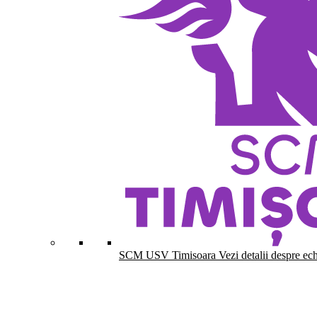
SCM USV Timisoara
Vezi detalii despre ec