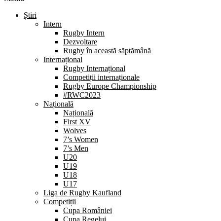
Știri
Intern
Rugby Intern
Dezvoltare
Rugby în această săptămână
Internațional
Rugby Internațional
Competiții internaționale
Rugby Europe Championship
#RWC2023
Națională
Națională
First XV
Wolves
7’s Women
7’s Men
U20
U19
U18
U17
Liga de Rugby Kaufland
Competiții
Cupa României
Cupa Regelui